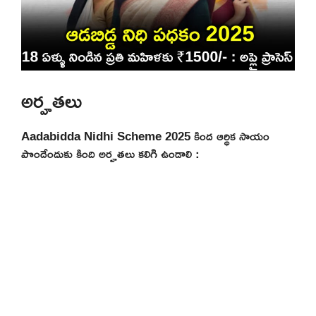
అర్హతలు
Aadabidda Nidhi Scheme 2025 కింద ఆర్థిక సాయం
పొందేందుకు కింది అర్హతలు కలిగి ఉండాలి :