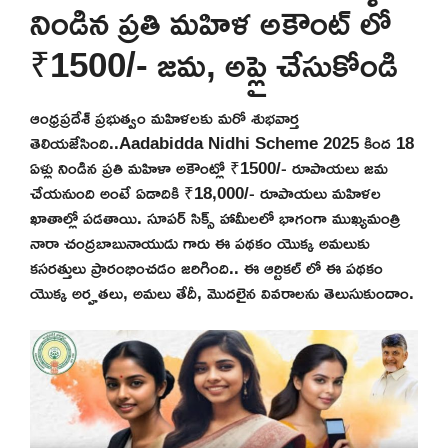
నిండిన ప్రతి మహిళ అకౌంట్ లో
₹1500/- జమ, అప్లై చేసుకోండి
ఆంధ్రప్రదేశ్ ప్రభుత్వం మహిళలకు మరో శుభవార్త
తెలియజేసింది..Aadabidda Nidhi Scheme 2025 కింద 18
ఏళ్లు నిండిన ప్రతి మహిళా అకౌంట్లో ₹1500/- రూపాయలు జమ
చేయనుంది అంటే ఏడాదికి ₹18,000/- రూపాయలు మహిళల
ఖాతాల్లో పడతాయి. సూపర్ సిక్స్ హామీలలో భాగంగా ముఖ్యమంత్రి
నారా చంద్రబాబునాయుడు గారు ఈ పథకం యొక్క అమలుకు
కసరత్తులు ప్రారంభించడం జరిగింది.. ఈ ఆర్టికల్ లో ఈ పథకం
యొక్క అర్హతలు, అమలు తేదీ, మొదలైన వివరాలను తెలుసుకుందాం.