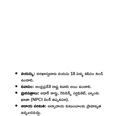
వయస్సు:
దరఖాస్తుదారు వయసు 18 ఏళ్ళు కనీసం నిండి
ఉండాలి.
నివాసం:
ఆంధ్రప్రదేశ్ రాష్ట్ర నివాసి అయి ఉండాలి.
ధ్రువపత్రాలు:
ఆధార్ కార్డు, రెసిడెన్స్ సర్టిఫికెట్, బ్యాంకు
ఖాతా (NPCI లింక్ తప్పనిసరి).
ఆదాయ పరిమితి:
అల్పాదాయ కుటుంబాలకు ప్రాధాన్యత
ఇవ్వబడవచ్చు.