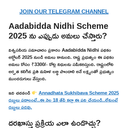
JOIN OUR TELEGRAM CHANNEL
Aadabidda Nidhi Scheme
2025 ను ఎప్పుడు అమలు చేస్తారు?
విశ్వసనీయ సమాచారం ప్రకారం Aadabidda Nidhi పథకం
అక్టోబర్ 2025 నుండి అమలు కానుంది. రాష్ట్ర ప్రభుత్వం ఈ పథకం
అమలు కోసం ₹3300/- కోట్ల నిధులను సమీకరిస్తుంది. రాష్ట్రంలోని
అర్హత కలిగిన ప్రతి మహిళ లబ్ధి పొందాలి అనే లక్ష్యంతో ప్రభుత్వం
ముందడుగులు వేస్తుంది.
ఇది చదవండి
Annadhata Sukhibava Scheme 2025
డబ్బులు పడాలంటే..ఈ నెల 18 తేదీ కల్లా ఈ పని చేయండి..లేకుంటే
డబ్బులు పడవు.
దరఖాస్తు ప్రక్రియ ఎలా ఉండొచ్చు?