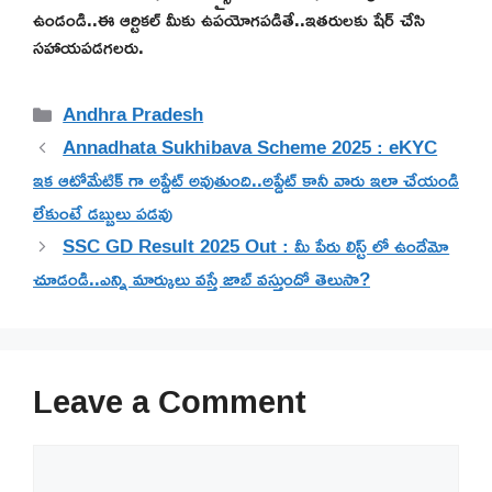
ఉండండి..ఈ ఆర్టికల్ మీకు ఉపయోగపడితే..ఇతరులకు షేర్ చేసి
సహాయపడగలరు.
Categories
Andhra Pradesh
Annadhata Sukhibava Scheme 2025 : eKYC
ఇక ఆటోమేటిక్ గా అప్డేట్ అవుతుంది..అప్డేట్ కానీ వారు ఇలా చేయండి
లేకుంటే డబ్బులు పడవు
SSC GD Result 2025 Out : మీ పేరు లిస్ట్ లో ఉందేమో
చూడండి..ఎన్ని మార్కులు వస్తే జాబ్ వస్తుందో తెలుసా?
Leave a Comment
Comment