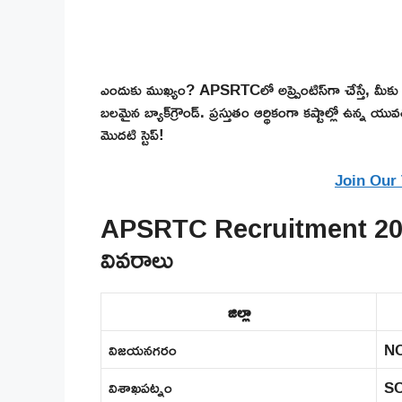
ఎందుకు ముఖ్యం? APSRTCలో అప్ప్రెంటిస్‌గా చేస్తే, మీకు ప్ర
బలమైన బ్యాక్‌గ్రౌండ్. ప్రస్తుతం ఆర్థికంగా కష్టాల్లో ఉన్న యు
మొదటి స్టెప్!
Join Our
APSRTC Recruitment 2025లో ట
వివరాలు
జిల్లా
విజయనగరం
N
విశాఖపట్నం
S