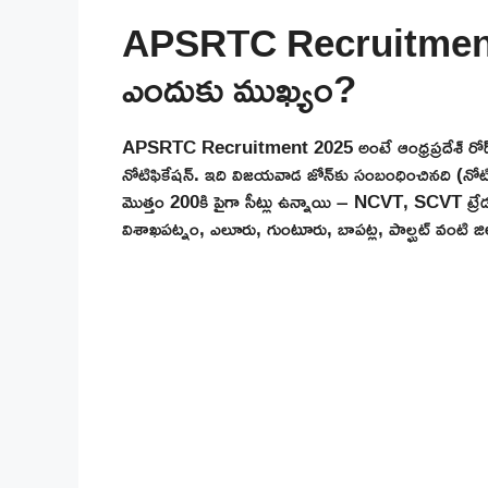
APSRTC Recruitment
ఎందుకు ముఖ్యం?
APSRTC Recruitment 2025 అంటే ఆంధ్రప్రదేశ్ రోడ్ ట్రాన్స్
నోటిఫికేషన్. ఇది విజయవాడ జోన్‌కు సంబంధించినది (న
మొత్తం 200కి పైగా సీట్లు ఉన్నాయి – NCVT, SCVT ట్రేడుల
విశాఖపట్నం, ఎలూరు, గుంటూరు, బాపట్ల, పాల్ఘట్ వంటి జిల్లా