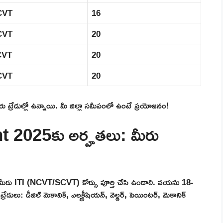
CVT
16
CVT
20
CVT
20
CVT
20
ేరు ట్రేడుల్లో ఉన్నాయి. మీ జిల్లా సమీపంలో ఉంటే ప్రయోజనం!
025కు అర్హతలు: మీరు
ు ITI (NCVT/SCVT) కోర్సు పూర్తి చేసి ఉండాలి. వయసు 18-
ేడులు: డీజిల్ మెకానిక్, ఎలక్ట్రీషియన్, వెల్డర్, పెయింటర్, మెకానిక్