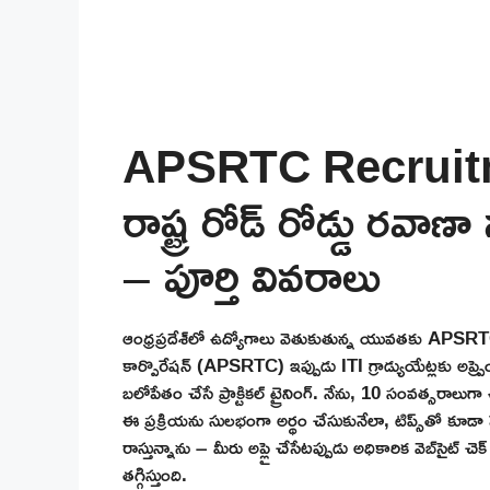
APSRTC Recruitmen
రాష్ట్ర రోడ్ రోడ్డు రవాణా
– పూర్తి వివరాలు
ఆంధ్రప్రదేశ్‌లో ఉద్యోగాలు వెతుకుతున్న యువతకు APSRT
కార్పొరేషన్ (APSRTC) ఇప్పుడు ITI గ్రాడ్యుయేట్లకు అప్ప్రె
బలోపేతం చేసే ప్రాక్టికల్ ట్రైనింగ్. నేను, 10 సంవత్సరాలుగా
ఈ ప్రక్రియను సులభంగా అర్థం చేసుకునేలా, టిప్స్‌తో కూడ
రాస్తున్నాను – మీరు అప్లై చేసేటప్పుడు అధికారిక వెబ్‌సైట్ 
తగ్గిస్తుంది.