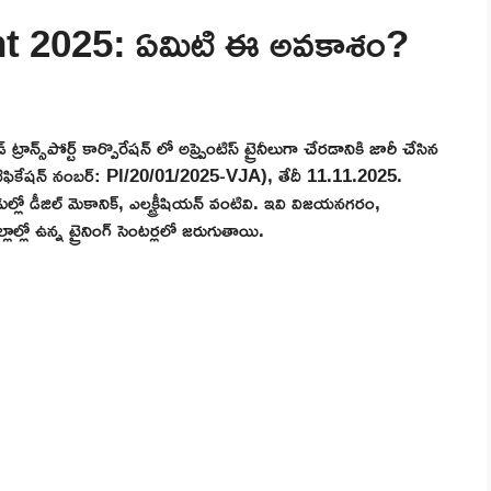
 2025: ఏమిటి ఈ అవకాశం?
‌పోర్ట్ కార్పొరేషన్ లో అప్ప్రెంటిస్ ట్రైనీలుగా చేరడానికి జారీ చేసిన
ోటిఫికేషన్ నంబర్: Pl/20/01/2025-VJA), తేదీ 11.11.2025.
్లో డీజిల్ మెకానిక్, ఎలక్ట్రీషియన్ వంటివి. ఇవి విజయనగరం,
ల్లో ఉన్న ట్రైనింగ్ సెంటర్లలో జరుగుతాయి.