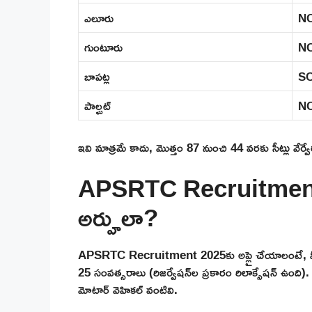
ఎలూరు
N
గుంటూరు
N
బాపట్ల
S
పాల్ఘట్
N
ఇవి మాత్రమే కాదు, మొత్తం 87 నుంచి 44 వరకు సీట్లు వేర్వ
APSRTC Recruitment 2
అర్హులా?
APSRTC Recruitment 2025కు అప్లై చేయాలంటే, మీర
25 సంవత్సరాలు (రిజర్వేషన్‌ల ప్రకారం రిలాక్సేషన్ ఉంది). ట్ర
మోటార్ వెహికల్ వంటివి.