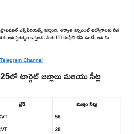
ొఫెషనల్ ఎక్స్‌పీరియన్స్ వస్తుంది. తర్వాత పెర్మనెంట్ ఉద్యోగాలకు దీనే
వతకు ఇది స్థిరత్వం ఇస్తుంది. మీరు ITI కంప్లీట్ చేసి ఉంటే, ఇది మీ
 Telegram Channel
ార్గెట్ జిల్లాలు మరియు సీట్ల
ట్రేడ్
మొత్తం సీట్లు
CVT
56
CVT
28