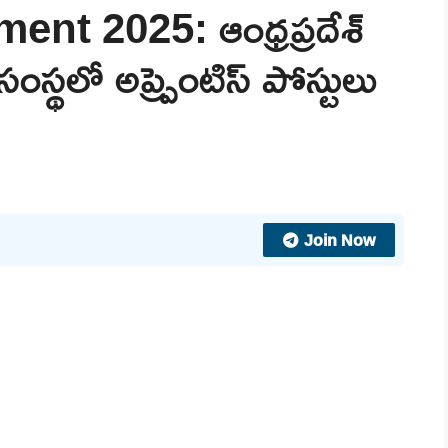
t 2025: ఆంధ్రప్రదేశ్
 సంస్థలో అప్ప్రెంటిస్ పోస్టులు
Join Now