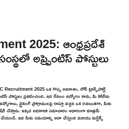
t 2025: ఆంధ్రప్రదేశ్
 సంస్థలో అప్ప్రెంటిస్ పోస్టులు
C Recruitment 2025 ఒక గొప్ప అవకాశం. రోడ్ ట్రాన్స్‌పోర్ట్
ంటిస్ పోస్టులు ప్రకటించింది. ఇది కేవలం ఉద్యోగం కాదు, మీ కెరీర్‌ను
 ఉద్యోగాలు, ట్రైనింగ్ ప్రోగ్రాములపై రాస్తూ వచ్చిన ఒక రచయితగా, మీకు
ా షేర్ చేస్తాను. ఇక్కడ అధికారిక సమాచారం ఆధారంగా మాత్రమే
చెక్ చేయండి. ఇది మీకు సమయాన్ని ఆదా చేస్తుంది మరియు మిస్టేక్స్