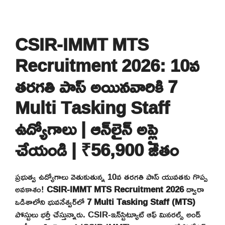
CSIR-IMMT MTS
Recruitment 2026: 10వ
తరగతి పాస్ అయినవారికి 7
Multi Tasking Staff
ఉద్యోగాలు | ఆన్‌లైన్ అప్లై
చేయండి | ₹56,900 జీతం
ప్రభుత్వ ఉద్యోగాలు వెతుకుతున్న 10వ తరగతి పాస్ యువతకు గొప్ప
అవకాశం!
CSIR-IMMT MTS Recruitment 2026
ద్వారా
ఒడిశాలోని భువనేశ్వర్‌లో
7 Multi Tasking Staff (MTS)
పోస్టులు భర్తీ చేస్తున్నారు. CSIR-ఇన్‌స్టిట్యూట్ ఆఫ్ మినరల్స్ అండ్