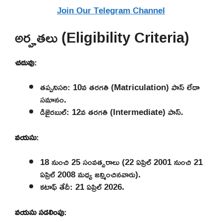
Join Our Telegram Channel
అర్హతలు (Eligibility Criteria)
చదువు
:
తప్పనిసరి: 10వ తరగతి (Matriculation) పాస్ లేదా
సమానం.
డిజైరబుల్: 12వ తరగతి (Intermediate) పాస్.
వయసు
:
18 నుంచి 25 సంవత్సరాలు (22 ఏప్రిల్ 2001 నుంచి 21
ఏప్రిల్ 2008 మధ్య జన్మించినవారు).
కటాఫ్ తేదీ: 21 ఏప్రిల్ 2026.
వయసు సడలింపు
: