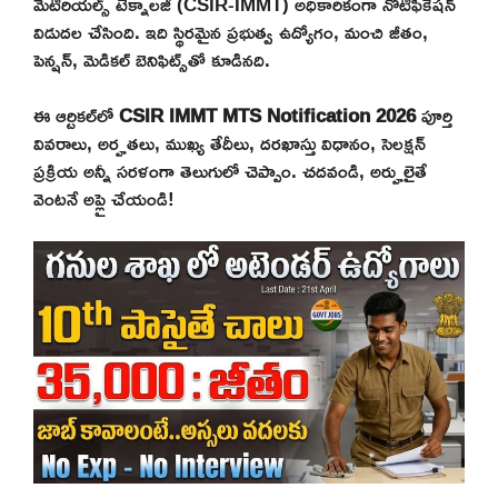
మెటీరియల్స్ టెక్నాలజీ (CSIR-IMMT) అధికారికంగా నోటిఫికేషన్
విడుదల చేసింది. ఇది స్థిరమైన ప్రభుత్వ ఉద్యోగం, మంచి జీతం,
పెన్షన్, మెడికల్ బెనిఫిట్స్‌తో కూడినది.
ఈ ఆర్టికల్‌లో
CSIR IMMT MTS Notification 2026
పూర్తి
వివరాలు, అర్హతలు, ముఖ్య తేదీలు, దరఖాస్తు విధానం, సెలక్షన్
ప్రక్రియ అన్నీ సరళంగా తెలుగులో చెప్పాం. చదవండి, అర్హులైతే
వెంటనే అప్లై చేయండి!