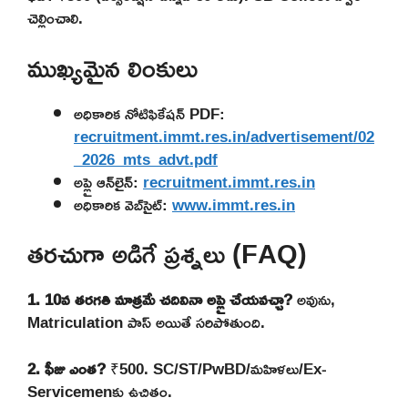
చెల్లించాలి.
ముఖ్యమైన లింకులు
అధికారిక నోటిఫికేషన్ PDF:
recruitment.immt.res.in/advertisement/02
_2026_mts_advt.pdf
అప్లై ఆన్‌లైన్:
recruitment.immt.res.in
అధికారిక వెబ్‌సైట్:
www.immt.res.in
తరచుగా అడిగే ప్రశ్నలు (FAQ)
1. 10వ తరగతి మాత్రమే చదివినా అప్లై చేయవచ్చా?
అవును,
Matriculation పాస్ అయితే సరిపోతుంది.
2. ఫీజు ఎంత?
₹500. SC/ST/PwBD/మహిళలు/Ex-
Servicemenకు ఉచితం.