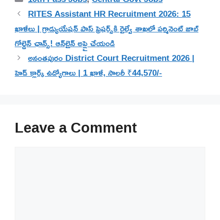
RITES Assistant HR Recruitment 2026: 15
ఖాళీలు | గ్రాడ్యుయేషన్ పాస్ ఫ్రెషర్స్‌కి రైల్వే శాఖలో పర్మినెంట్ జాబ్
గోల్డెన్ ఛాన్స్! ఆన్‌లైన్ అప్లై చేయండి
అనంతపురం District Court Recruitment 2026 |
హెడ్ క్లార్క్ ఉద్యోగాలు | 1 ఖాళీ, సాలరీ ₹44,570/-
Leave a Comment
Comment