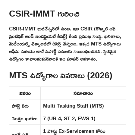
CSIR-IMMT గురించి
CSIR-IMMT భువనేశ్వర్‌లో ఉంది. ఇది CSIR (కౌన్సిల్ ఆఫ్
సైంటిఫిక్ అండ్ ఇండస్ట్రియల్ రీసెర్చ్) కింది ప్రముఖ సంస్థ. ఖనిజాలు,
మెటీరియల్స్ టెక్నాలజీలో రీసెర్చ్ చేస్తుంది. ఇక్కడ MTS ఉద్యోగాలు
ఆఫీసు మరియు లాబ్ సపోర్ట్ పనులకు సంబంధించినవి. స్థిరమైన
ఉద్యోగం కావాలనుకునేవారికి ఇది సూపర్ అవకాశం.
MTS ఉద్యోగాల వివరాలు (2026)
వివరం
సమాచారం
పోస్ట్ పేరు
Multi Tasking Staff (MTS)
మొత్తం ఖాళీలు
7 (UR-4, ST-2, EWS-1)
1 పోస్టు Ex-Servicemen కోసం
రిజర్వేషన్