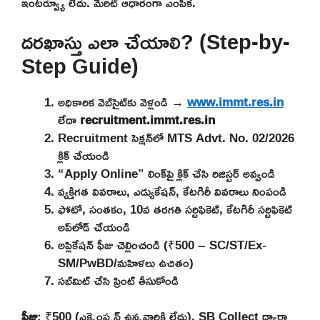
ఇంటర్వ్యూ లేదు. మెరిట్ ఆధారంగా ఎంపిక.
దరఖాస్తు ఎలా చేయాలి? (Step-by-
Step Guide)
అధికారిక వెబ్‌సైట్‌కు వెళ్లండి →
www.immt.res.in
లేదా
recruitment.immt.res.in
Recruitment సెక్షన్‌లో MTS Advt. No. 02/2026
క్లిక్ చేయండి
“Apply Online” లింక్‌పై క్లిక్ చేసి రిజిస్టర్ అవ్వండి
వ్యక్తిగత వివరాలు, ఎడ్యుకేషన్, కేటగిరీ వివరాలు నింపండి
ఫోటో, సంతకం, 10వ తరగతి సర్టిఫికెట్, కేటగిరీ సర్టిఫికెట్
అప్‌లోడ్ చేయండి
అప్లికేషన్ ఫీజు చెల్లించండి (₹500 – SC/ST/Ex-
SM/PwBD/మహిళలు ఉచితం)
సబ్‌మిట్ చేసి ప్రింట్ తీసుకోండి
ఫీజు
: ₹500 (ఎక్సెంప్షన్ ఉన్నవారికి లేదు). SB Collect ద్వారా