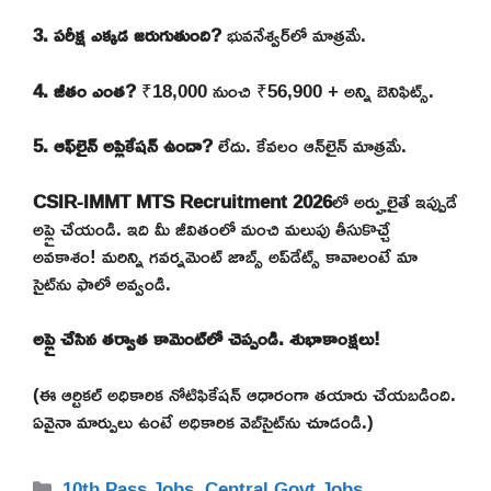
3. పరీక్ష ఎక్కడ జరుగుతుంది?
భువనేశ్వర్‌లో మాత్రమే.
4. జీతం ఎంత?
₹18,000 నుంచి ₹56,900 + అన్ని బెనిఫిట్స్.
5. ఆఫ్‌లైన్ అప్లికేషన్ ఉందా?
లేదు. కేవలం ఆన్‌లైన్ మాత్రమే.
CSIR-IMMT MTS Recruitment 2026
లో అర్హులైతే ఇప్పుడే
అప్లై చేయండి. ఇది మీ జీవితంలో మంచి మలుపు తీసుకొచ్చే
అవకాశం! మరిన్ని గవర్నమెంట్ జాబ్స్ అప్‌డేట్స్ కావాలంటే మా
సైట్‌ను ఫాలో అవ్వండి.
అప్లై చేసిన తర్వాత కామెంట్‌లో చెప్పండి. శుభాకాంక్షలు!
(ఈ ఆర్టికల్ అధికారిక నోటిఫికేషన్ ఆధారంగా తయారు చేయబడింది.
ఏవైనా మార్పులు ఉంటే అధికారిక వెబ్‌సైట్‌ను చూడండి.)
Categories
10th Pass Jobs
,
Central Govt Jobs