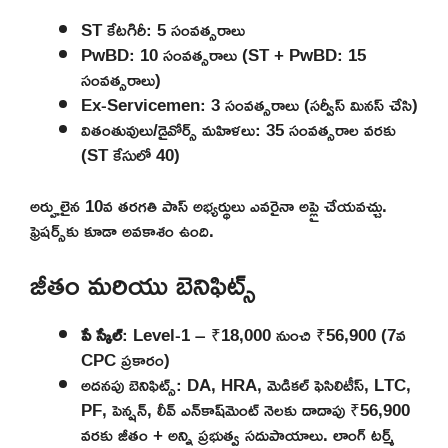
ST కేటగిరీ: 5 సంవత్సరాలు
PwBD: 10 సంవత్సరాలు (ST + PwBD: 15
సంవత్సరాలు)
Ex-Servicemen: 3 సంవత్సరాలు (సర్వీస్ మినస్ చేసి)
వితంతువులు/డైవోర్స్ మహిళలు: 35 సంవత్సరాల వరకు
(ST కేసులో 40)
అర్హులైన 10వ తరగతి పాస్ అభ్యర్థులు ఎవరైనా అప్లై చేయవచ్చు.
ఫ్రెషర్స్‌కు కూడా అవకాశం ఉంది.
జీతం మరియు బెనిఫిట్స్
పే స్కేల్
: Level-1 – ₹18,000 నుంచి ₹56,900 (7వ
CPC ప్రకారం)
అదనపు బెనిఫిట్స్: DA, HRA, మెడికల్ ఫెసిలిటీస్, LTC,
PF, పెన్షన్, లీవ్ ఎన్‌కాష్‌మెంట్ నెలకు దాదాపు ₹56,900
వరకు జీతం + అన్ని ప్రభుత్వ సదుపాయాలు. లాంగ్ టర్మ్