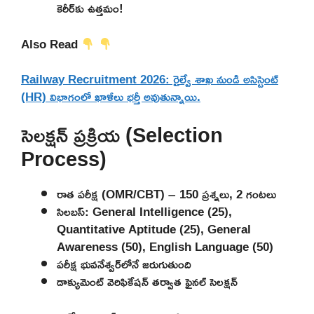
కెరీర్‌కు ఉత్తమం!
Also Read
Railway Recruitment 2026: రైల్వే శాఖ నుండి అసిస్టెంట్
(HR) విభాగంలో ఖాళీలు భర్తీ అవుతున్నాయి.
సెలక్షన్ ప్రక్రియ (Selection
Process)
రాత పరీక్ష (OMR/CBT) – 150 ప్రశ్నలు, 2 గంటలు
సిలబస్: General Intelligence (25),
Quantitative Aptitude (25), General
Awareness (50), English Language (50)
పరీక్ష భువనేశ్వర్‌లోనే జరుగుతుంది
డాక్యుమెంట్ వెరిఫికేషన్ తర్వాత ఫైనల్ సెలక్షన్