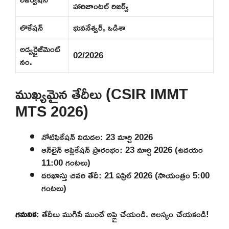
హారిజాంటల్ రిజర్వ్
లొకేషన్
భువనేశ్వర్, ఒడిశా
అడ్వర్టైజ్‌మెంట్
02/2026
నం.
ముఖ్యమైన తేదీలు (CSIR IMMT
MTS 2026)
నోటిఫికేషన్ విడుదల: 23 మార్చి 2026
ఆన్‌లైన్ అప్లికేషన్ ప్రారంభం: 23 మార్చి 2026 (ఉదయం
11:00 గంటలు)
దరఖాస్తు చివరి తేదీ: 21 ఏప్రిల్ 2026 (సాయంత్రం 5:00
గంటలు)
గమనిక
: తేదీలు ముగిసే ముందే అప్లై చేయండి. ఆలస్యం చేయకండి!