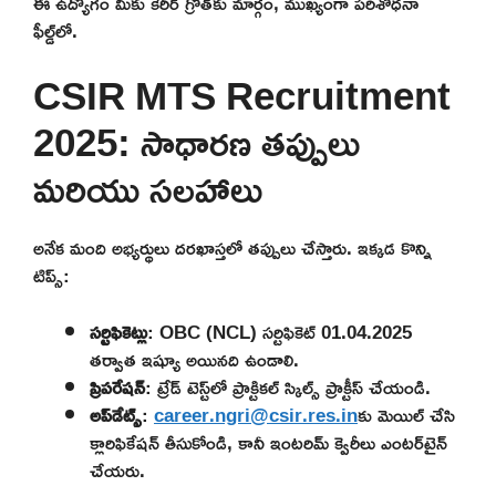
ఈ ఉద్యోగం మీకు కెరీర్ గ్రోత్‌కు మార్గం, ముఖ్యంగా పరిశోధనా
ఫీల్డ్‌లో.
CSIR MTS Recruitment
2025: సాధారణ తప్పులు
మరియు సలహాలు
అనేక మంది అభ్యర్థులు దరఖాస్తలో తప్పులు చేస్తారు. ఇక్కడ కొన్ని
టిప్స్:
సర్టిఫికెట్లు
: OBC (NCL) సర్టిఫికెట్ 01.04.2025
తర్వాత ఇష్యూ అయినది ఉండాలి.
ప్రిపరేషన్
: ట్రేడ్ టెస్ట్‌లో ప్రాక్టికల్ స్కిల్స్ ప్రాక్టీస్ చేయండి.
అప్‌డేట్స్
:
career.ngri@csir.res.in
కు మెయిల్ చేసి
క్లారిఫికేషన్ తీసుకోండి, కానీ ఇంటరిమ్ క్వెరీలు ఎంటర్‌టైన్
చేయరు.