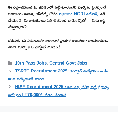
ఈ రిక్రూట్‌మెంట్ మీ జీవితంలో మల్టీ-టాలెంటెడ్ స్కిల్స్‌ను ప్రదర్శించే
అవకాశం. మరిన్ని అప్‌డేట్స్ కోసం
అధికారిక NGRI వెబ్‌సైట్
ని చెక్
చేయండి. మీ అనుభవాలు షేర్ చేయండి కామెంట్స్‌లో – మీరు అప్లై
చేస్తున్నారా?
గమనిక: ఈ సమాచారం అధికారిక ప్రకటన ఆధారంగా రాయబడింది.
తాజా మార్పులకు వెబ్‌సైట్ చూడండి.
Categories
10th Pass Jobs
,
Central Govt Jobs
TSRTC Recruitment 2025: కండక్టర్ ఉద్యోగాలు – మీ
కలల ఉద్యోగానికి మార్గం
NISE Recruitment 2025 : ఒక చిన్న పరీక్ష పెట్టి ప్రభుత్వ
ఉద్యోగం | ₹70,000/- జీతం చేరగానే