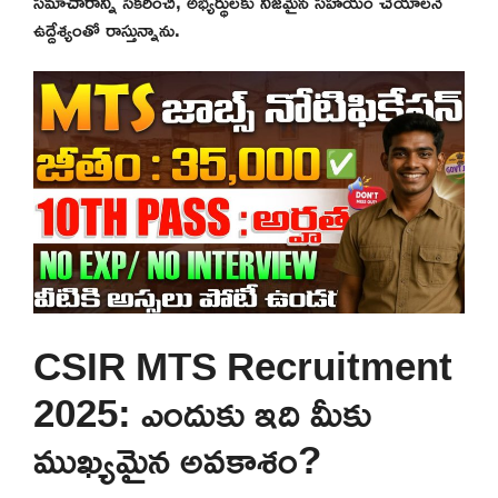
సమాచారాన్ని సేకరించి, అభ్యర్థులకు నిజమైన సహాయం చేయాలనే
ఉద్దేశ్యంతో రాస్తున్నాను.
CSIR MTS Recruitment
2025: ఎందుకు ఇది మీకు
ముఖ్యమైన అవకాశం?