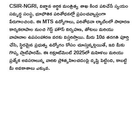
CSIR-NGRI, విజ్ఞాన ఆర్థిక మంత్రిత్వ శాఖ కింద పనిచేసే స్వయం
సమృద్ధ సంస్థ, భూభౌతిక పరిశోధనల్లో ప్రపంచవ్యాప్తంగా
పేరుగాంచింది. ఈ MTS ఉద్యోగాలు, పరిశోధనా ల్యాబ్‌లలో సాధారణ
కార్యకలాపాల నుంచి గెస్ట్ హౌస్ నిర్వహణ, తోటలు మరియు
వాహనాల ఉపసంహారణ వరకు విస్తరిస్తాయి. మీరు 10వ తరగతి పూర్తి
చేసి, స్థిరమైన ప్రభుత్వ ఉద్యోగం కోసం చూస్తున్నట్లయితే, ఇది మీకు
గొప్ప ప్లాట్‌ఫారమ్. ఈ రిక్రూట్‌మెంట్ 2025లో మహిళలు మరియు
ప్రత్యేక అవసరాలున్న వారిని ప్రోత్సహించడంపై దృష్టి పెట్టింది, కాబట్టి
మీ అవకాశాలు ఎక్కువ.