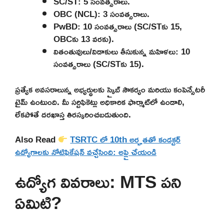
SC/ST: 5 సంవత్సరాలు.
OBC (NCL): 3 సంవత్సరాలు.
PwBD: 10 సంవత్సరాలు (SC/STకు 15,
OBCకు 13 వరకు).
వితంతువులు/విడాకులు తీసుకున్న మహిళలు: 10
సంవత్సరాలు (SC/STకు 15).
ప్రత్యేక అవసరాలున్న అభ్యర్థులకు స్క్రైబ్ సౌకర్యం మరియు కంపెన్సేటరీ
టైమ్ ఉంటుంది. మీ సర్టిఫికెట్లు అధికారిక ఫార్మాట్‌లో ఉండాలి,
లేకపోతే దరఖాస్త తిరస్కరించబడుతుంది.
Also Read
TSRTC లో 10th అర్హతతో కండక్టర్
ఉద్యోగాలకు నోటిఫికేషన్ వచ్చేసింది: అప్లై చేయండి
ఉద్యోగ వివరాలు: MTS పని
ఏమిటి?