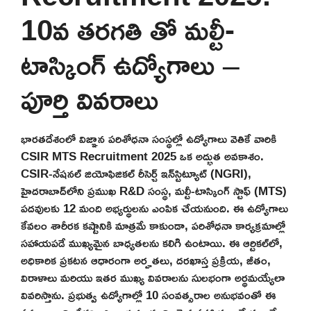
10వ తరగతి తో మల్టీ-
టాస్కింగ్ ఉద్యోగాలు –
పూర్తి వివరాలు
భారతదేశంలో విజ్ఞాన పరిశోధనా సంస్థల్లో ఉద్యోగాలు వెతికే వారికి
CSIR MTS Recruitment 2025 ఒక అద్భుత అవకాశం.
CSIR-నేషనల్ జియోఫిజికల్ రీసెర్చ్ ఇన్‌స్టిట్యూట్ (NGRI),
హైదరాబాద్‌లోని ప్రముఖ R&D సంస్థ, మల్టీ-టాస్కింగ్ స్టాఫ్ (MTS)
పదవులకు 12 మంది అభ్యర్థులను ఎంపిక చేయనుంది. ఈ ఉద్యోగాలు
కేవలం శారీరక కష్టానికి మాత్రమే కాకుండా, పరిశోధనా కార్యక్రమాల్లో
సహాయపడే ముఖ్యమైన బాధ్యతలను కలిగి ఉంటాయి. ఈ ఆర్టికల్‌లో,
అధికారిక ప్రకటన ఆధారంగా అర్హతలు, దరఖాస్త ప్రక్రియ, జీతం,
విరాళాలు మరియు ఇతర ముఖ్య వివరాలను సులభంగా అర్థమయ్యేలా
వివరిస్తాను. ప్రభుత్వ ఉద్యోగాల్లో 10 సంవత్సరాల అనుభవంతో ఈ