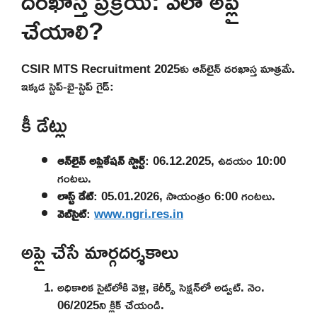
దరఖాస్త ప్రక్రియ: ఎలా అప్లై
చేయాలి?
CSIR MTS Recruitment 2025కు ఆన్‌లైన్ దరఖాస్త మాత్రమే.
ఇక్కడ స్టెప్-బై-స్టెప్ గైడ్:
కీ డేట్లు
ఆన్‌లైన్ అప్లికేషన్ స్టార్ట్
: 06.12.2025, ఉదయం 10:00
గంటలు.
లాస్ట్ డేట్
: 05.01.2026, సాయంత్రం 6:00 గంటలు.
వెబ్‌సైట్
:
www.ngri.res.in
అప్లై చేసే మార్గదర్శకాలు
అధికారిక సైట్‌లోకి వెళ్లి, కెరీర్స్ సెక్షన్‌లో అడ్వట్. నెం.
06/2025ని క్లిక్ చేయండి.