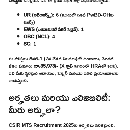
పోస్టులు
ఉన్నాయి. ఇవి ఈ క్రింది విభాగాల్లో విభజించబడ్డాయి:
UR (అన్‌రిజర్వ్డ్)
: 6 (ఇందులో ఒకటి PwBD-OHకు
రిజర్వ్)
EWS (ఎకనామికల్ వీకర్ సెక్షన్)
: 1
OBC (NCL)
: 4
SC
: 1
ఈ పోస్టులు లెవల్-1 (7వ వేతన సెలవలు)లో ఉంటాయి, మొదటి
జీతం సుమారు
రూ.35,973/-
(X క్లాస్ నగరంలో HRAతో కలిపి).
ఇది మీకు స్థిరమైన ఆదాయం, పెన్షన్ మరియు ఇతర ప్రయోజనాలను
అందిస్తుంది.
అర్హతలు మరియు ఎలిజిబిలిటీ:
మీరు అర్హులా?
CSIR MTS Recruitment 2025కు అర్హతలు సరళమైనవి,