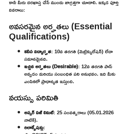
కానీ మీరు దరఖాస్త చేసే ముందు జాగ్రత్తగా చూడాలి. ఇక్కడ పూర్తి
వివరాలు:
అవసరమైన అర్హతలు (Essential
Qualifications)
కనీస విద్యార్హత
: 10వ తరగతి (మెట్రిక్యులేషన్) లేదా
సమానమైనది.
ఇచ్చిన అర్హతలు (Desirable)
: 12వ తరగతి పాస్
అవ్వడం మరియు సంబంధిత పని అనుభవం. ఇది మీకు
ఎంపికలో ప్రాధాన్యత ఇస్తుంది.
వయస్సు పరిమితి
అప్పర్ ఏజ్ లిమిట్
: 25 సంవత్సరాలు (05.01.2026
నాటికి).
రిలాక్సేషన్లు
: