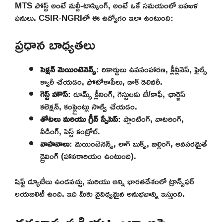
MTS పోస్ట్ అంటే మల్టీ-టాస్కింగ్, అంటే ఒకే సమయంలో బహుళ
పనులు. CSIR-NGRIలో ఈ ఉద్యోగం ఇలా ఉంటుంది:
ప్రధాన బాధ్యతలు
సెక్షన్ మెయింటెనెన్స్
: రికార్డులు ఉపసంహారణ, క్లీన్లీనెస్, ఫైల్స్
క్యారీ చేయడం, ఫోటోకాపీలు, డాక్ డెలివరీ.
గెస్ట్ హౌస్
: రూమ్స్ క్లీనింగ్, గెస్టులకు టీ/కాఫీ, ఛార్జెస్
కలెక్షన్, కంప్లైంట్లు సాల్వ్ చేయడం.
తోటలు మరియు గ్రీన్ స్పేసెస్
: ప్లాంటింగ్, వాటరింగ్,
వీడింగ్, పెస్ట్ కంట్రోల్.
వాహనాలు
: మెయింటెనెన్స్, లాగ్ బుక్స్, బిల్లింగ్, అవసరమైతే
డ్రైవింగ్ (హానరారియం ఉంటుంది).
షిఫ్ట్ డ్యూటీలు ఉండవచ్చు, మరియు అన్ని భారతదేశంలో ట్రాన్స్‌ఫర్
లయబిలిటీ ఉంది. ఇది మీకు వైవిధ్యమైన అనుభవాన్ని ఇస్తుంది.