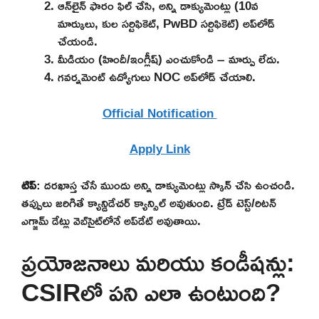
ఆన్‌లైన్ ఫారం ఫిల్ చేసి, అన్ని డాక్యుమెంట్లు (10వ
మార్కులు, కుల సర్టిఫికెట్, PwBD సర్టిఫికెట్) అప్‌లోడ్
చేయండి.
మీడియం (హిందీ/ఇంగ్లీష్) ఎంచుకోండి – మార్పు లేదు.
గవర్నమెంట్ ఉద్యోగులు NOC అప్‌లోడ్ చేయాలి.
Official Notification
Apply Link
టిప్
: దరఖాస్త చేసే ముందు అన్ని డాక్యుమెంట్లు స్కాన్ చేసి ఉంచండి.
తప్పులు జరిగితే క్యాన్డిడేచర్ క్యాన్సిల్ అవుతుంది. ట్రేడ్ టెస్ట్/రిటన్
ఎగ్జామ్ డేట్లు వెబ్‌సైట్‌లోనే అప్‌డేట్ అవుతాయి.
ప్రయోజనాలు మరియు కండీషన్లు:
CSIRలో పని ఎలా ఉంటుంది?