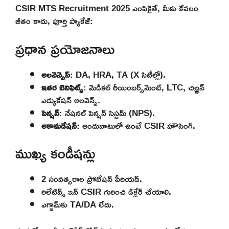
CSIR MTS Recruitment 2025 ఎంపికైతే, మీకు కేవలం
జీతం కాదు, పూర్తి ప్యాకేజ్:
ప్రధాన ప్రయోజనాలు
అలవెన్సెస్
: DA, HRA, TA (X సిటీల్లో).
ఇతర బెనిఫిట్స్
: మెడికల్ రీయింబర్స్‌మెంట్, LTC, చిల్డ్రన్
ఎడ్యుకేషన్ అలవెన్స్.
పెన్షన్
: నేషనల్ పెన్షన్ సిస్టమ్ (NPS).
అకామడేషన్
: అందుబాటులో ఉంటే CSIR హౌసింగ్.
ముఖ్య కండీషన్లు
2 సంవత్సరాల ప్రోబేషన్ పీరియడ్.
రిలేటివ్స్ ఇన్ CSIR గురించి డిక్లేర్ చేయాలి.
ఎగ్జామ్‌కు TA/DA లేదు.