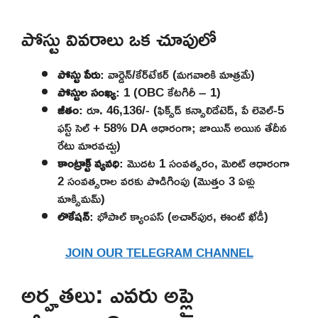
పోస్టు వివరాలు ఒక చూపులో
పోస్టు పేరు
: వార్డెన్/కేర్‌టేకర్ (మగవారికి మాత్రమే)
పోస్టుల సంఖ్య
: 1 (OBC కేటగిరీ – 1)
జీతం
: రూ. 46,136/- (ఫిక్స్‌డ్ కన్సాలిడేటెడ్, పే లెవెల్-5
ఫస్ట్ సెల్ + 58% DA ఆధారంగా; జాయిన్ అయిన తేదీన
రేటు మారవచ్చు)
కాంట్రాక్ట్ వ్యవధి
: మొదట 1 సంవత్సరం, మెరిట్ ఆధారంగా
2 సంవత్సరాల వరకు పొడిగింపు (మొత్తం 3 ఏళ్లు
మాక్సిమమ్)
లొకేషన్
: భోపాల్ క్యాంపస్ (అచార్‌పుర, ఈంట్ ఖేడీ)
JOIN OUR TELEGRAM CHANNEL
అర్హతలు: ఎవరు అప్లై