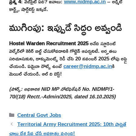
ప్రశ్న 4
: వెబ్‌సైట్ ఏది? జవాబు:
www.nidmp.ac.in
– అడ్మిట్
కార్డ్స్, షార్ట్‌లిస్ట్ ఇక్కడే.
ముగింపు: ఇప్పుడే సిద్ధం అవ్వండి
Hostel Warden Recruitment 2025
అనేది స్టూడెంట్
వెల్ఫేర్‌లో కెరీర్ బిల్డ్ చేసుకోవడానికి గోల్డెన్ ఆపర్చునిటీ. అర్హతలు
సరిచూసుకుని, డాక్యుమెంట్స్ రెడీ చేసి 20 నవంబర్ 2025 లోపు అప్లై
చేయండి. ఏమైనా డౌట్స్ ఉంటే
career@nidmp.ac.in
కి
మెయిల్ చేయండి. ఆల్ ది బెస్ట్!
(సోర్స్: అధికారిక NID MP నోటిఫికేషన్ No. NIDMP/1-
70/(18) Rectt.-Admin/2025, dated 16.10.2025)
Categories
Central Govt Jobs
Territorial Army Recruitment 2025: 10th పాసైతే
చాలు దేశ సేవ చేసే అవకాశం వచ్చింది!