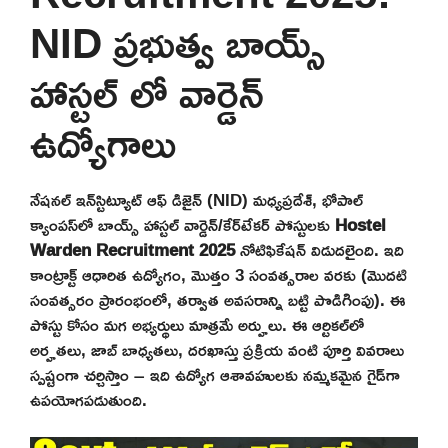
NID ప్రభుత్వ బాయ్స్
హాస్టల్ లో వార్డెన్
ఉద్యోగాలు
నేషనల్ ఇన్‌స్టిట్యూట్ ఆఫ్ డిజైన్ (NID) మధ్యప్రదేశ్, భోపాల్
క్యాంపస్‌లో బాయ్స్ హాస్టల్ వార్డెన్/కేర్‌టేకర్ పోస్టులకు
Hostel
Warden Recruitment 2025
నోటిఫికేషన్ విడుదలైంది. ఇది
కాంట్రాక్ట్ ఆధారిత ఉద్యోగం, మొత్తం 3 సంవత్సరాల వరకు (మొదటి
సంవత్సరం ప్రారంభంలో, తర్వాత అవసరాన్ని బట్టి పొడిగింపు). ఈ
పోస్టు కోసం మగ అభ్యర్థులు మాత్రమే అర్హులు. ఈ ఆర్టికల్‌లో
అర్హతలు, జాబ్ బాధ్యతలు, దరఖాస్తు ప్రక్రియ వంటి పూర్తి వివరాలు
స్పష్టంగా చర్చిస్తాం – ఇది ఉద్యోగ ఆశావహులకు నమ్మకమైన గైడ్‌గా
ఉపయోగపడుతుంది.