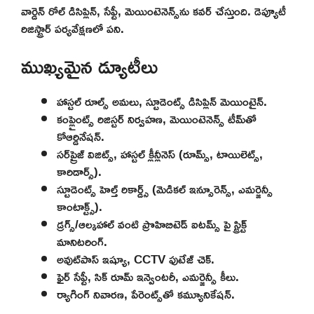
వార్డెన్ రోల్ డిసిప్లిన్, సేఫ్టీ, మెయింటెనెన్స్‌ను కవర్ చేస్తుంది. డెప్యూటీ
రిజిస్ట్రార్ పర్యవేక్షణలో పని.
ముఖ్యమైన డ్యూటీలు
హాస్టల్ రూల్స్ అమలు, స్టూడెంట్స్ డిసిప్లిన్ మెయింటైన్.
కంప్లైంట్స్ రిజిస్టర్ నిర్వహణ, మెయింటెనెన్స్ టీమ్‌తో
కోఆర్డినేషన్.
సర్‌ప్రైజ్ విజిట్స్, హాస్టల్ క్లీన్లీనెస్ (రూమ్స్, టాయిలెట్స్,
కారిడార్స్).
స్టూడెంట్స్ హెల్త్ రికార్డ్స్ (మెడికల్ ఇన్సూరెన్స్, ఎమర్జెన్సీ
కాంటాక్ట్స్).
డ్రగ్స్/ఆల్కహాల్ వంటి ప్రొహిబిటెడ్ ఐటమ్స్ పై స్ట్రిక్ట్
మానిటరింగ్.
అవుట్‌పాస్ ఇష్యూ, CCTV ఫుటేజ్ చెక్.
ఫైర్ సేఫ్టీ, సిక్ రూమ్ ఇన్వెంటరీ, ఎమర్జెన్సీ కీలు.
ర్యాగింగ్ నివారణ, పేరెంట్స్‌తో కమ్యూనికేషన్.