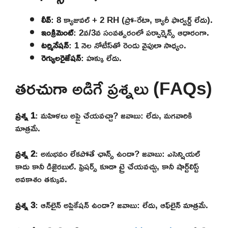
లీవ్
: 8 క్యాజువల్ + 2 RH (ప్రో-రేటా, క్యారీ ఫార్వర్డ్ లేదు).
ఇంక్రిమెంట్
: 2వ/3వ సంవత్సరంలో పర్ఫార్మెన్స్ ఆధారంగా.
టర్మినేషన్
: 1 నెల నోటీస్‌తో రెండు వైపులా సాధ్యం.
రెగ్యులరైజేషన్
: హక్కు లేదు.
తరచుగా అడిగే ప్రశ్నలు (FAQs)
ప్రశ్న 1
: మహిళలు అప్లై చేయవచ్చా? జవాబు: లేదు, మగవారికి
మాత్రమే.
ప్రశ్న 2
: అనుభవం లేకపోతే ఛాన్స్ ఉందా? జవాబు: ఎసెన్షియల్
కాదు కానీ డిజైరబుల్. ఫ్రెషర్స్ కూడా ట్రై చేయవచ్చు, కానీ షార్ట్‌లిస్ట్
అవకాశం తక్కువ.
ప్రశ్న 3
: ఆన్‌లైన్ అప్లికేషన్ ఉందా? జవాబు: లేదు, ఆఫ్‌లైన్ మాత్రమే.