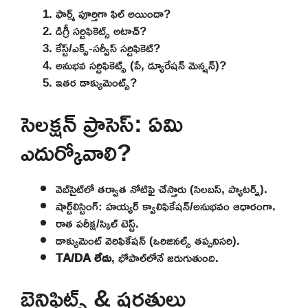
ఫార్మ్ పూర్తిగా ఫిల్ అయిందా?
డిగ్రీ సర్టిఫికెట్స్ అటాచ్?
కేస్ట్/ఎక్స్-సర్వీస్ సర్టిఫికెట్?
అనుభవ సర్టిఫికెట్స్ (పే, డ్యూరేషన్ మెన్షన్)?
ఇతర డాక్యుమెంట్స్?
సెలక్షన్ ప్రాసెస్: ఏమి
ఎదుర్కోవాలి?
వెబ్‌సైట్‌లో తర్వాత నోటిఫై చేస్తారు (సిలబస్, ప్యాటర్న్).
షార్ట్‌లిస్టింగ్: హయ్యర్ క్వాలిఫికేషన్/అనుభవం ఆధారంగా.
రాత పరీక్ష/స్కిల్ టెస్ట్.
డాక్యుమెంట్ వెరిఫికేషన్ (ఒరిజినల్స్ తప్పనిసరి).
TA/DA లేదు
, భోపాల్‌లోనే జరుగుతుంది.
బెనిఫిట్స్ & షరతులు