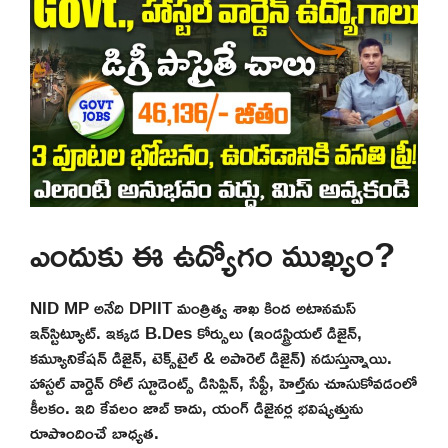
ఎందుకు ఈ ఉద్యోగం ముఖ్యం?
NID MP అనేది DPIIT మంత్రిత్వ శాఖ కింద అటానమస్
ఇన్‌స్టిట్యూట్. ఇక్కడ B.Des కోర్సులు (ఇండస్ట్రియల్ డిజైన్,
కమ్యూనికేషన్ డిజైన్, టెక్స్‌టైల్ & అపారెల్ డిజైన్) నడుస్తున్నాయి.
హాస్టల్ వార్డెన్ రోల్ స్టూడెంట్స్ డిసిప్లిన్, సేఫ్టీ, హెల్త్‌ను చూసుకోవడంలో
కీలకం. ఇది కేవలం జాబ్ కాదు, యంగ్ డిజైనర్ల భవిష్యత్తును
రూపొందించే బాధ్యత.