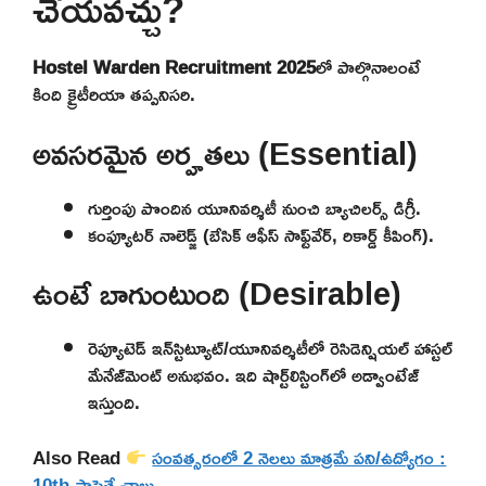
చేయవచ్చు?
Hostel Warden Recruitment 2025
లో పాల్గొనాలంటే
కింది క్రైటీరియా తప్పనిసరి.
అవసరమైన అర్హతలు (Essential)
గుర్తింపు పొందిన యూనివర్శిటీ నుంచి బ్యాచిలర్స్ డిగ్రీ.
కంప్యూటర్ నాలెడ్జ్ (బేసిక్ ఆఫీస్ సాఫ్ట్‌వేర్, రికార్డ్ కీపింగ్).
ఉంటే బాగుంటుంది (Desirable)
రెప్యూటెడ్ ఇన్‌స్టిట్యూట్/యూనివర్శిటీలో రెసిడెన్షియల్ హాస్టల్
మేనేజ్‌మెంట్ అనుభవం. ఇది షార్ట్‌లిస్టింగ్‌లో అడ్వాంటేజ్
ఇస్తుంది.
Also Read
సంవత్సరంలో 2 నెలలు మాత్రమే పని/ఉద్యోగం :
10th పాసైతే చాలు