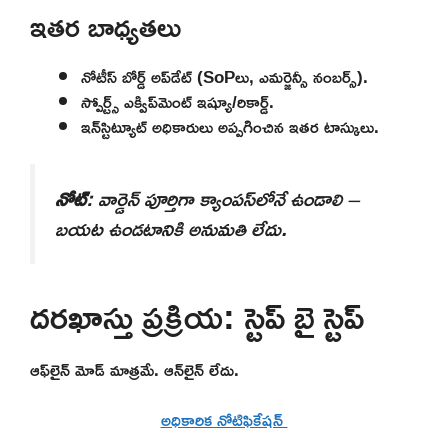
ఇతర బాధ్యతలు
నోటీస్ బోర్డ్ అప్‌డేట్ (SoPలు, ఎమర్జెన్సీ నంబర్స్).
స్పోర్ట్స్ ఎక్విప్‌మెంట్ ఇష్యూ/రికార్డ్.
ఇన్‌స్టిట్యూట్ అధికారులు అప్పగించిన ఇతర టాస్కులు.
నోట్
: వార్డెన్ పూర్తిగా క్యాంపస్‌లోనే ఉండాలి –
బయట ఉండటానికి అనుమతి లేదు.
దరఖాస్తు ప్రక్రియ: స్టెప్ బై స్టెప్
ఆఫ్‌లైన్ మోడ్ మాత్రమే. ఆన్‌లైన్ లేదు.
అధికారిక నోటిఫికేషన్