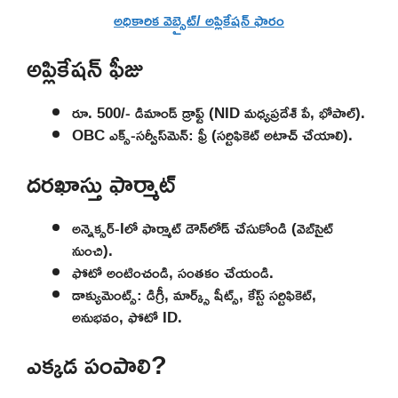
అధికారిక వెబ్సైట్/ అప్లికేషన్ ఫారం
అప్లికేషన్ ఫీజు
రూ. 500/- డిమాండ్ డ్రాఫ్ట్ (NID మధ్యప్రదేశ్ పే, భోపాల్).
OBC ఎక్స్-సర్వీస్‌మెన్: ఫ్రీ (సర్టిఫికెట్ అటాచ్ చేయాలి).
దరఖాస్తు ఫార్మాట్
అన్నెక్సర్-Iలో ఫార్మాట్ డౌన్‌లోడ్ చేసుకోండి (వెబ్‌సైట్
నుంచి).
ఫోటో అంటించండి, సంతకం చేయండి.
డాక్యుమెంట్స్: డిగ్రీ, మార్క్స్ షీట్స్, కేస్ట్ సర్టిఫికెట్,
అనుభవం, ఫోటో ID.
ఎక్కడ పంపాలి?