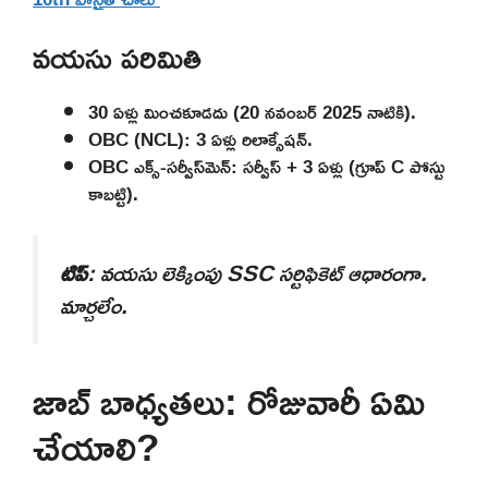
వయసు పరిమితి
30 ఏళ్లు మించకూడదు (20 నవంబర్ 2025 నాటికి).
OBC (NCL): 3 ఏళ్లు రిలాక్సేషన్.
OBC ఎక్స్-సర్వీస్‌మెన్: సర్వీస్ + 3 ఏళ్లు (గ్రూప్ C పోస్టు
కాబట్టి).
టిప్
: వయసు లెక్కింపు SSC సర్టిఫికెట్ ఆధారంగా.
మార్చలేం.
జాబ్ బాధ్యతలు: రోజువారీ ఏమి
చేయాలి?