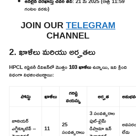
ఆన్‌లైన్ దరఖాస్తు చివరి తేదీ
: 21 మే 2025 (రాత్రి 11:59
గంటల వరకు)
JOIN OUR
TELEGRAM
CHANNEL
2. ఖాళీలు మరియు అర్హతలు
HPCL రిఫైనరీ డివిజన్‌లో మొత్తం
103 ఖాళీలు
ఉన్నాయి, ఇవి క్రింది
విధంగా విభజించబడ్డాయి:
గరిష్ట
పోస్టు
ఖాళీలు
అర్హత
అనుభవ
వయస్సు
3 సంవత్సరాల
జూనియర్
ఫుల్-టైమ్
25
అవసర
ఎగ్జిక్యూటివ్ –
11
డిప్లొమా ఇన్
సంవత్సరాలు
లేదు
మెకానికల్
మెకానికల్