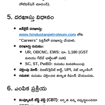
నోటిఫికేషన్ చూడండి).
5. దరఖాస్తు విధానం
ఆన్‌లైన్ దరఖాస్తు
:
www.hindustanpetroleum.com
లోని
“Careers” సెక్షన్‌లో దరఖాస్తు చేయాలి.
దరఖాస్తు రుసుము
:
UR, OBCNC, EWS: రూ. 1,180 (GST
మరియు గేట్‌వే ఛార్జీలతో సహా)
SC, ST, PwBD: రుసుము మినహాయింపు
చెల్లింపు మోడ్
: డెబిట్/క్రెడిట్ కార్డ్, UPI, నెట్ బ్యాంకింగ్
గమనిక
: రుసుము చెల్లించిన తర్వాత రీఫండ్ చేయబడదు.
6. ఎంపిక ప్రక్రియ
కంప్యూటర్ బేస్డ్ టెస్ట్ (CBT)
: అర్హత ఉన్న అభ్యర్థులందరూ