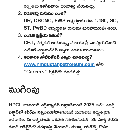
అర్హతలు కలిగినవారు దరఖాస్తు చేయవచ్చు.
దరఖాస్తు రుసుము ఎంత?
UR, OBCNC, EWS అభ్యర్థులకు రూ. 1,180; SC,
ST, PwBD అభ్యర్థులకు రుసుము మినహాయింపు ఉంది.
ఎంపిక ప్రక్రియ ఏమిటి?
CBT, పర్సనల్ ఇంటర్వ్యూ మరియు ప్రీ-ఎంప్లాయ్‌మెంట్
మెడికల్ ఎగ్జామినేషన్ ద్వారా ఎంపిక జరుగుతుంది.
అధికారిక నోటిఫికేషన్ ఎక్కడ చూడవచ్చు?
www.hindustanpetroleum.com
లోని
“Careers” సెక్షన్‌లో చూడవచ్చు.
ముగింపు
HPCL జూనియర్ ఎగ్జిక్యూటివ్ రిక్రూట్‌మెంట్ 2025 అనేది ఎనర్జీ
సెక్టార్‌లో కెరీర్‌ను నిర్మించుకోవాలనుకునే యువతకు అద్భుతమైన
అవకాశం. మీ అర్హతలను ఒకసారి సరిచూసుకుని, 26 మార్చి 2025
నుండి ఆన్‌లైన్‌లో దరఖాస్తు చేయండి. మరిన్ని అప్‌డేట్స్ కోసం