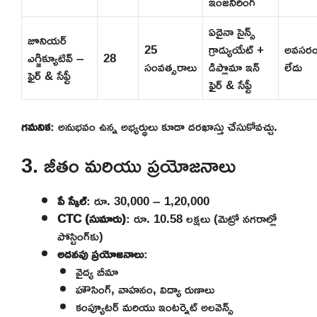
ఇంజనీరింగ్
ఏదైనా సైన్స్
జూనియర్
25
గ్రాడ్యుయేట్ +
అవసర
ఎగ్జిక్యూటివ్ –
28
సంవత్సరాలు
డిప్లొమా ఇన్
లేదు
ఫైర్ & సేఫ్టీ
ఫైర్ & సేఫ్టీ
గమనిక
: అనుభవం ఉన్న అభ్యర్థులు కూడా దరఖాస్తు చేసుకోవచ్చు.
3. జీతం మరియు ప్రయోజనాలు
పే స్కేల్
: రూ. 30,000 – 1,20,000
CTC (సుమారు)
: రూ. 10.58 లక్షలు (మెట్రో నగరాల్లో
పోస్టింగ్‌కు)
అదనపు ప్రయోజనాలు
:
వైద్య బీమా
హౌసింగ్, వాహనం, విద్యా రుణాలు
కంప్యూటర్ మరియు ఇంటర్నెట్ అలవెన్స్