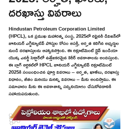
దరఖాస్తు వివరాలు
Hindustan Petroleum Corporation Limited
(HPCL), ఒక ప్రముఖ మహారత్న సంస్థ, 2025లో రిఫైనరీ డివిజన్‌లో
జూనియర్ ఎగ్జిక్యూటివ్ పోస్టుల కోసం ఆసక్తి, అర్హత కలిగిన అభ్యర్థుల
నుండి దరఖాస్తులను ఆహ్వానిస్తోంది. ఈ రిక్రూట్‌మెంట్ డ్రైవ్ ఇండియా
యొక్క ఎనర్జీ సెక్టార్‌లో ఉత్తేజకరమైన కెరీర్ అవకాశాలను అందిస్తుంది.
ఈ బ్లాగ్ ఆర్టికల్‌లో HPCL జూనియర్ ఎగ్జిక్యూటివ్ రిక్రూట్‌మెంట్
2025కి సంబంధించిన పూర్తి వివరాలు – అర్హత, ఖాళీలు, దరఖాస్తు
విధానం, జీతం మరియు మరిన్ని వివరాలు – మీకు అందిస్తాము. ఈ
సమాచారం మీకు ఈ అవకాశాన్ని సద్వినియోగం చేసుకోవడానికి
సహాయపడుతుంది.