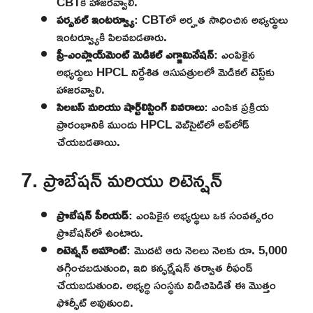
CBTకి హాజరవ్వాలి.
పర్సనల్ ఇంటర్వ్యూ
: CBTలో అర్హత సాధించిన అభ్యర్థులు
ఇంటర్వ్యూకి పిలవబడతారు.
ప్రీ-ఎంప్లాయ్‌మెంట్ మెడికల్ ఎగ్జామినేషన్
: ఎంపికైన
అభ్యర్థులు HPCL నిర్దేశిత ఆసుపత్రులలో మెడికల్ టెస్ట్‌కు
హాజరవ్వాలి.
సిలబస్ మరియు షార్ట్‌లిస్టింగ్ వివరాలు
: ఎంపిక ప్రక్రియ
ప్రారంభానికి ముందు HPCL వెబ్‌సైట్‌లో అప్‌లోడ్
చేయబడతాయి.
7. ప్రొబేషన్ మరియు రిటెన్షన్
ప్రొబేషన్ పీరియడ్
: ఎంపికైన అభ్యర్థులు ఒక సంవత్సరం
ప్రొబేషన్‌లో ఉంటారు.
రిటెన్షన్ అమౌంట్
: మొదటి ఆరు నెలలు నెలకు రూ. 5,000
తగ్గించబడుతుంది, ఇది కన్ఫర్మేషన్ తర్వాత రీఫండ్
చేయబడుతుంది. అభ్యర్థి సంస్థను విడిచిపెడితే ఈ మొత్తం
ఫోర్ఫీట్ అవుతుంది.