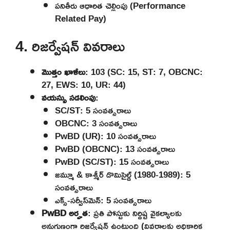
పనితీరు ఆధారిత చెల్లింపు (Performance
Related Pay)
4. రిజర్వేషన్ వివరాలు
మొత్తం ఖాళీలు
: 103 (SC: 15, ST: 7, OBCNC:
27, EWS: 10, UR: 44)
వయస్సు సడలింపు
:
SC/ST: 5 సంవత్సరాలు
OBCNC: 3 సంవత్సరాలు
PwBD (UR): 10 సంవత్సరాలు
PwBD (OBCNC): 13 సంవత్సరాలు
PwBD (SC/ST): 15 సంవత్సరాలు
జమ్మూ & కాశ్మీర్ డొమిసైల్డ్ (1980-1989): 5
సంవత్సరాలు
ఎక్స్-సర్వీస్‌మెన్: 5 సంవత్సరాలు
PwBD అర్హత
: ప్రతి పోస్టుకు నిర్దిష్ట వైకల్యాలకు
అనుగుణంగా రిజర్వేషన్ ఉంటుంది (వివరాలకు అధికారిక