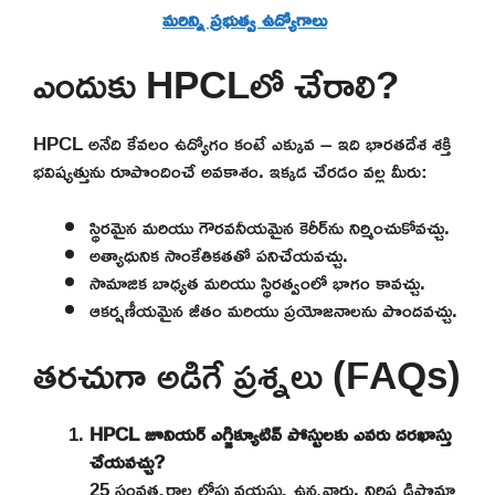
మరిన్ని ప్రభుత్వ ఉద్యోగాలు
ఎందుకు HPCLలో చేరాలి?
HPCL అనేది కేవలం ఉద్యోగం కంటే ఎక్కువ – ఇది భారతదేశ శక్తి
భవిష్యత్తును రూపొందించే అవకాశం. ఇక్కడ చేరడం వల్ల మీరు:
స్థిరమైన మరియు గౌరవనీయమైన కెరీర్‌ను నిర్మించుకోవచ్చు.
అత్యాధునిక సాంకేతికతతో పనిచేయవచ్చు.
సామాజిక బాధ్యత మరియు స్థిరత్వంలో భాగం కావచ్చు.
ఆకర్షణీయమైన జీతం మరియు ప్రయోజనాలను పొందవచ్చు.
తరచుగా అడిగే ప్రశ్నలు (FAQs)
HPCL జూనియర్ ఎగ్జిక్యూటివ్ పోస్టులకు ఎవరు దరఖాస్తు
చేయవచ్చు?
25 సంవత్సరాల లోపు వయస్సు ఉన్నవారు, నిర్దిష్ట డిప్లొమా