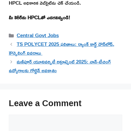
HPCL అధికారిక వెబ్‌సైట్‌ను చెక్ చేయండి.
మీ కెరీర్‌ను HPCLతో ఎదగనివ్వండి!
Categories
Central Govt Jobs
TS POLYCET 2025 ఫలితాలు: ర్యాంక్ కార్డ్ డౌన్‌లోడ్,
కౌన్సెలింగ్ వివరాలు
మణిపూర్ యూనివర్సిటీ రిక్రూట్మెంట్ 2025: నాన్-టీచింగ్
ఉద్యోగాలకు గోల్డెన్ అవకాశం
Leave a Comment
Comment