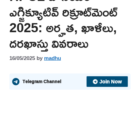
ఎగ్జిక్యూటివ్ రిక్రూట్‌మెంట్
2025: అర్హత, ఖాళీలు,
దరఖాస్తు వివరాలు
16/05/2025
by
madhu
Join Now
Telegram Channel