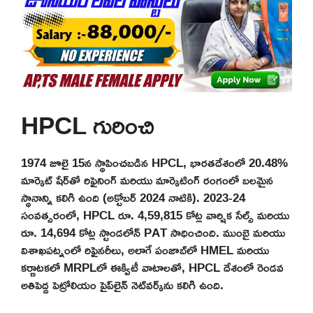
HPCL గురించి
1974 జూలై 15న స్థాపించబడిన HPCL, భారతదేశంలో 20.48%
మార్కెట్ షేర్‌తో రిఫైనింగ్ మరియు మార్కెటింగ్ రంగంలో బలమైన
స్థానాన్ని కలిగి ఉంది (అక్టోబర్ 2024 నాటికి). 2023-24
సంవత్సరంలో, HPCL రూ. 4,59,815 కోట్ల వార్షిక సేల్స్ మరియు
రూ. 14,694 కోట్ల స్టాండలోన్ PAT సాధించింది. ముంబై మరియు
విశాఖపట్నంలో రిఫైనరీలు, అలాగే పంజాబ్‌లో HMEL మరియు
కర్ణాటకలో MRPLలో ఈక్విటీ వాటాలతో, HPCL దేశంలో రెండవ
అతిపెద్ద పెట్రోలియం పైప్‌లైన్ నెట్‌వర్క్‌ను కలిగి ఉంది.