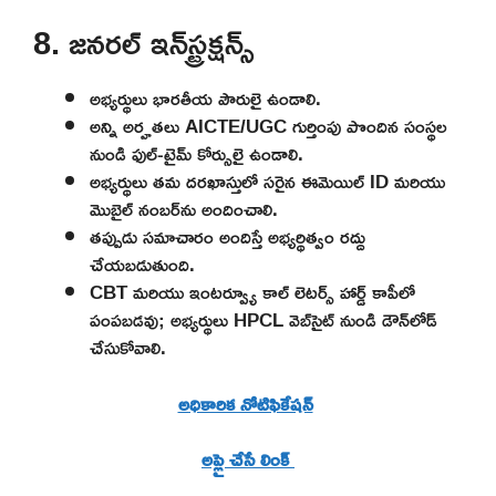
8. జనరల్ ఇన్‌స్ట్రక్షన్స్
అభ్యర్థులు భారతీయ పౌరులై ఉండాలి.
అన్ని అర్హతలు AICTE/UGC గుర్తింపు పొందిన సంస్థల
నుండి ఫుల్-టైమ్ కోర్సులై ఉండాలి.
అభ్యర్థులు తమ దరఖాస్తులో సరైన ఈమెయిల్ ID మరియు
మొబైల్ నంబర్‌ను అందించాలి.
తప్పుడు సమాచారం అందిస్తే అభ్యర్థిత్వం రద్దు
చేయబడుతుంది.
CBT మరియు ఇంటర్వ్యూ కాల్ లెటర్స్ హార్డ్ కాపీలో
పంపబడవు; అభ్యర్థులు HPCL వెబ్‌సైట్ నుండి డౌన్‌లోడ్
చేసుకోవాలి.
అధికారిక నోటిఫికేషన్
అప్లై చేసే లింక్