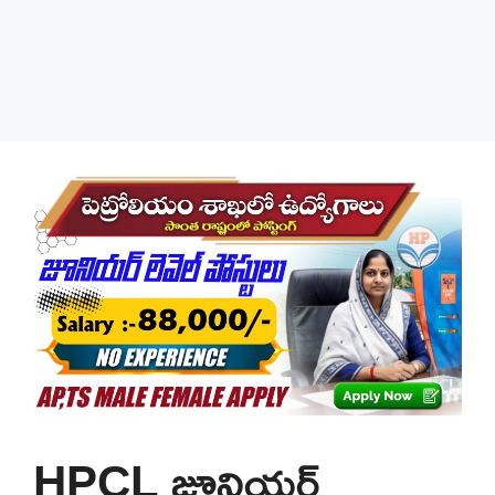
HPCL జూనియర్