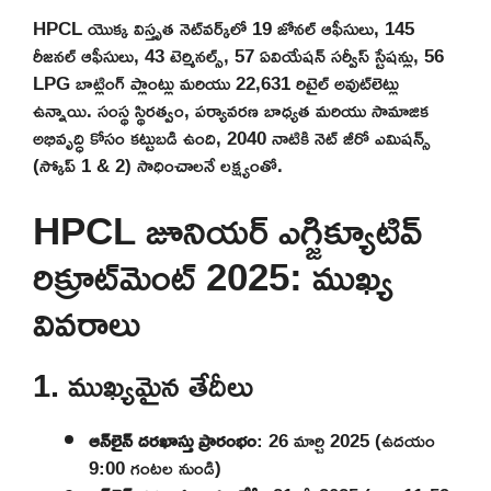
HPCL యొక్క విస్తృత నెట్‌వర్క్‌లో 19 జోనల్ ఆఫీసులు, 145
రీజనల్ ఆఫీసులు, 43 టెర్మినల్స్, 57 ఏవియేషన్ సర్వీస్ స్టేషన్లు, 56
LPG బాట్లింగ్ ప్లాంట్లు మరియు 22,631 రిటైల్ అవుట్‌లెట్లు
ఉన్నాయి. సంస్థ స్థిరత్వం, పర్యావరణ బాధ్యత మరియు సామాజిక
అభివృద్ధి కోసం కట్టుబడి ఉంది, 2040 నాటికి నెట్ జీరో ఎమిషన్స్
(స్కోప్ 1 & 2) సాధించాలనే లక్ష్యంతో.
HPCL జూనియర్ ఎగ్జిక్యూటివ్
రిక్రూట్‌మెంట్ 2025: ముఖ్య
వివరాలు
1. ముఖ్యమైన తేదీలు
ఆన్‌లైన్ దరఖాస్తు ప్రారంభం
: 26 మార్చి 2025 (ఉదయం
9:00 గంటల నుండి)