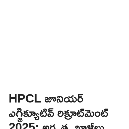
HPCL జూనియర్
ఎగ్జిక్యూటివ్ రిక్రూట్‌మెంట్
2025: అర్హత, ఖాళీలు,