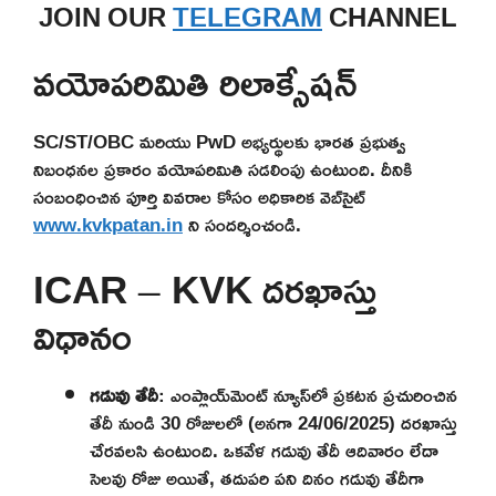
JOIN OUR
TELEGRAM
CHANNEL
వయోపరిమితి రిలాక్సేషన్
SC/ST/OBC మరియు PwD అభ్యర్థులకు భారత ప్రభుత్వ
నిబంధనల ప్రకారం వయోపరిమితి సడలింపు ఉంటుంది. దీనికి
సంబంధించిన పూర్తి వివరాల కోసం అధికారిక వెబ్‌సైట్
www.kvkpatan.in
ని సందర్శించండి.
ICAR – KVK దరఖాస్తు
విధానం
గడువు తేదీ
: ఎంప్లాయ్‌మెంట్ న్యూస్‌లో ప్రకటన ప్రచురించిన
తేదీ నుండి 30 రోజులలో (అనగా 24/06/2025) దరఖాస్తు
చేరవలసి ఉంటుంది. ఒకవేళ గడువు తేదీ ఆదివారం లేదా
సెలవు రోజు అయితే, తదుపరి పని దినం గడువు తేదీగా