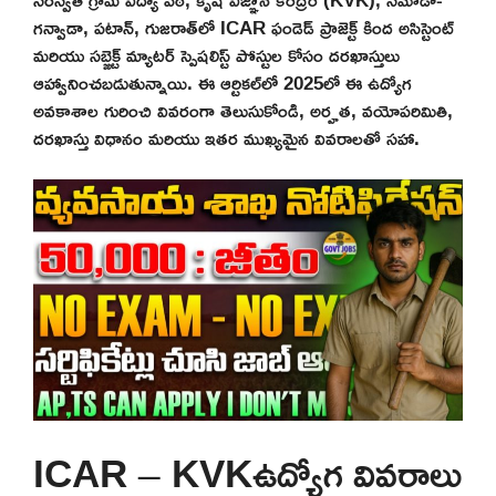
గన్వాడా, పటాన్, గుజరాత్‌లో ICAR ఫండెడ్ ప్రాజెక్ట్ కింద అసిస్టెంట్
మరియు సబ్జెక్ట్ మ్యాటర్ స్పెషలిస్ట్ పోస్టుల కోసం దరఖాస్తులు
ఆహ్వానించబడుతున్నాయి. ఈ ఆర్టికల్‌లో 2025లో ఈ ఉద్యోగ
అవకాశాల గురించి వివరంగా తెలుసుకోండి, అర్హత, వయోపరిమితి,
దరఖాస్తు విధానం మరియు ఇతర ముఖ్యమైన వివరాలతో సహా.
ICAR – KVKఉద్యోగ వివరాలు