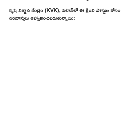
కృషి విజ్ఞాన కేంద్రం (KVK), పటాన్‌లో ఈ క్రింది పోస్టుల కోసం
దరఖాస్తులు ఆహ్వానించబడుతున్నాయి: