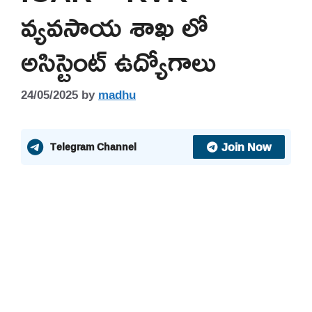
వ్యవసాయ శాఖ లో
అసిస్టెంట్ ఉద్యోగాలు
24/05/2025
by
madhu
Join Now
Telegram Channel