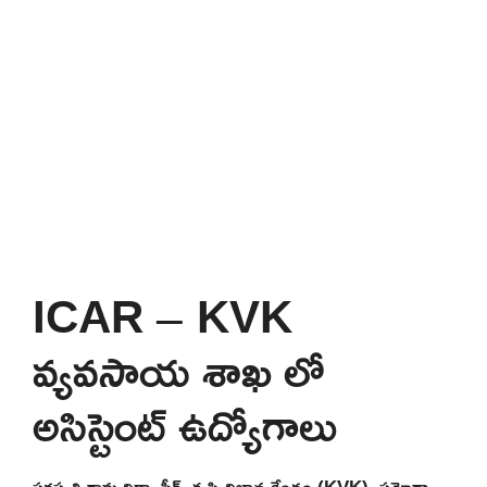
ICAR – KVK
వ్యవసాయ శాఖ లో
అసిస్టెంట్ ఉద్యోగాలు
సరస్వతి గ్రామ విద్యా పీఠ్, కృషి విజ్ఞాన కేంద్రం (KVK), సమోడా-