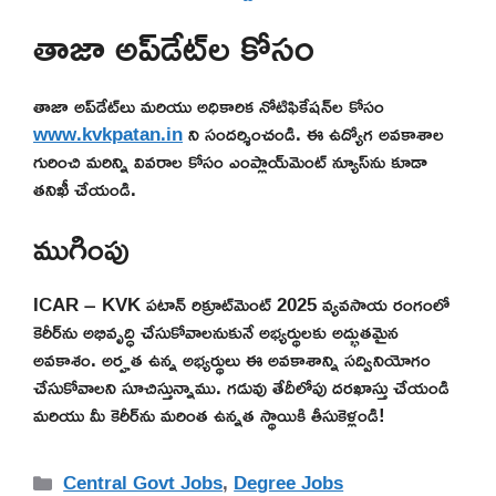
తాజా అప్‌డేట్‌ల కోసం
తాజా అప్‌డేట్‌లు మరియు అధికారిక నోటిఫికేషన్‌ల కోసం
www.kvkpatan.in
ని సందర్శించండి. ఈ ఉద్యోగ అవకాశాల
గురించి మరిన్ని వివరాల కోసం ఎంప్లాయ్‌మెంట్ న్యూస్‌ను కూడా
తనిఖీ చేయండి.
ముగింపు
ICAR – KVK పటాన్ రిక్రూట్‌మెంట్ 2025 వ్యవసాయ రంగంలో
కెరీర్‌ను అభివృద్ధి చేసుకోవాలనుకునే అభ్యర్థులకు అద్భుతమైన
అవకాశం. అర్హత ఉన్న అభ్యర్థులు ఈ అవకాశాన్ని సద్వినియోగం
చేసుకోవాలని సూచిస్తున్నాము. గడువు తేదీలోపు దరఖాస్తు చేయండి
మరియు మీ కెరీర్‌ను మరింత ఉన్నత స్థాయికి తీసుకెళ్లండి!
Categories
Central Govt Jobs
,
Degree Jobs