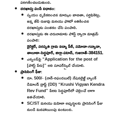
పరిగణించబడుతుంది.
దరఖాస్తు పంపే విధానం
:
స్వయం ధృవీకరించిన మార్కుల జాబితా, సర్టిఫికెట్లు,
జన్మ తేదీ రుజువు మరియు ఫోటో అతికించిన
దరఖాస్తును సంతకం చేసి పంపాలి.
దరఖాస్తును ఈ చిరునామాకు పోస్ట్ ద్వారా మాత్రమే
పంపాలి:
డైరెక్టర్, సరస్వతి గ్రామ విద్యా పీఠ్, సమోడా-గన్వాడా,
తాలూకా-సిద్ధపూర్, జిల్లా-పటాన్, గుజరాత్-384151
.
ఎన్వలప్‌పై “Application for the post of
[పోస్ట్ పేరు]” అని సూపర్‌స్క్రైబ్ చేయాలి.
ప్రాసెసింగ్ ఫీజు
:
రూ. 500/- (నాన్-రిఫండబుల్) నేషనలైజ్డ్ బ్యాంక్
డిమాండ్ డ్రాఫ్ట్ (DD) “Krushi Vigyan Kendra
Rev Fund” పేరిట సిద్ధపూర్‌లో చెల్లించే లాగా
జతచేయాలి.
SC/ST మరియు మహిళా అభ్యర్థులకు ప్రాసెసింగ్ ఫీజు
నుండి మినహాయింపు ఉంటుంది.