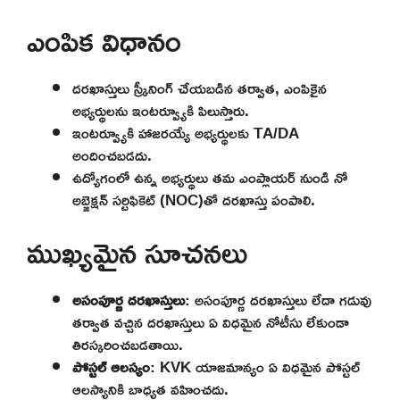
ఎంపిక విధానం
దరఖాస్తులు స్క్రీనింగ్ చేయబడిన తర్వాత, ఎంపికైన
అభ్యర్థులను ఇంటర్వ్యూకి పిలుస్తారు.
ఇంటర్వ్యూకి హాజరయ్యే అభ్యర్థులకు TA/DA
అందించబడదు.
ఉద్యోగంలో ఉన్న అభ్యర్థులు తమ ఎంప్లాయర్ నుండి నో
అబ్జెక్షన్ సర్టిఫికెట్ (NOC)తో దరఖాస్తు పంపాలి.
ముఖ్యమైన సూచనలు
అసంపూర్ణ దరఖాస్తులు
: అసంపూర్ణ దరఖాస్తులు లేదా గడువు
తర్వాత వచ్చిన దరఖాస్తులు ఏ విధమైన నోటీసు లేకుండా
తిరస్కరించబడతాయి.
పోస్టల్ ఆలస్యం
: KVK యాజమాన్యం ఏ విధమైన పోస్టల్
ఆలస్యానికి బాధ్యత వహించదు.