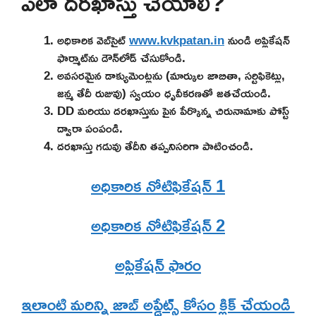
ఎలా దరఖాస్తు చేయాలి?
అధికారిక వెబ్‌సైట్
www.kvkpatan.in
నుండి అప్లికేషన్
ఫార్మాట్‌ను డౌన్‌లోడ్ చేసుకోండి.
అవసరమైన డాక్యుమెంట్లను (మార్కుల జాబితా, సర్టిఫికెట్లు,
జన్మ తేదీ రుజువు) స్వయం ధృవీకరణతో జతచేయండి.
DD మరియు దరఖాస్తును పైన పేర్కొన్న చిరునామాకు పోస్ట్
ద్వారా పంపండి.
దరఖాస్తు గడువు తేదీని తప్పనిసరిగా పాటించండి.
అధికారిక నోటిఫికేషన్ 1
అధికారిక నోటిఫికేషన్ 2
అప్లికేషన్ ఫారం
ఇలాంటి మరిన్ని జాబ్ అప్డేట్స్ కోసం క్లిక్ చేయండి