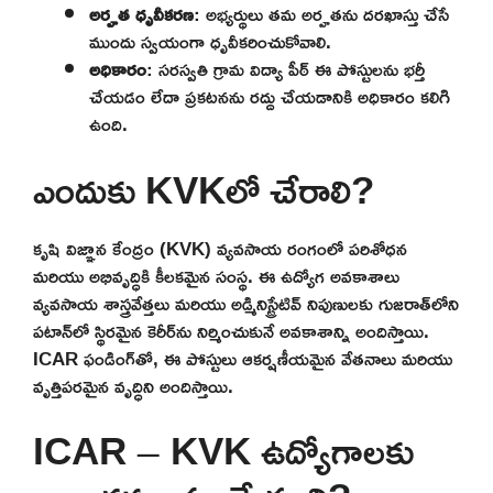
అర్హత ధృవీకరణ
: అభ్యర్థులు తమ అర్హతను దరఖాస్తు చేసే
ముందు స్వయంగా ధృవీకరించుకోవాలి.
అధికారం
: సరస్వతి గ్రామ విద్యా పీఠ్ ఈ పోస్టులను భర్తీ
చేయడం లేదా ప్రకటనను రద్దు చేయడానికి అధికారం కలిగి
ఉంది.
ఎందుకు KVKలో చేరాలి?
కృషి విజ్ఞాన కేంద్రం (KVK) వ్యవసాయ రంగంలో పరిశోధన
మరియు అభివృద్ధికి కీలకమైన సంస్థ. ఈ ఉద్యోగ అవకాశాలు
వ్యవసాయ శాస్త్రవేత్తలు మరియు అడ్మినిస్ట్రేటివ్ నిపుణులకు గుజరాత్‌లోని
పటాన్‌లో స్థిరమైన కెరీర్‌ను నిర్మించుకునే అవకాశాన్ని అందిస్తాయి.
ICAR ఫండింగ్‌తో, ఈ పోస్టులు ఆకర్షణీయమైన వేతనాలు మరియు
వృత్తిపరమైన వృద్ధిని అందిస్తాయి.
ICAR – KVK ఉద్యోగాలకు