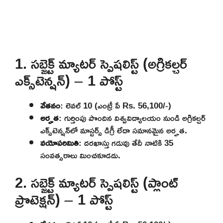
1. సబ్జెక్ట్ మ్యాటర్ స్పెషలిస్ట్ (అగ్రికల్చర్
ఎక్స్‌టెన్షన్) – 1 పోస్ట్
వేతనం
: లెవల్ 10 (ఎంట్రీ పే Rs. 56,100/-)
అర్హత
: గుర్తింపు పొందిన విశ్వవిద్యాలయం నుండి అగ్రికల్చర్
ఎక్స్‌టెన్షన్‌లో మాస్టర్స్ డిగ్రీ లేదా సమానమైన అర్హత.
వయోపరిమితి
: దరఖాస్తు గడువు తేదీ నాటికి 35
సంవత్సరాలు మించకూడదు.
2. సబ్జెక్ట్ మ్యాటర్ స్పెషలిస్ట్ (ప్లాంట్
ప్రొటెక్షన్) – 1 పోస్ట్