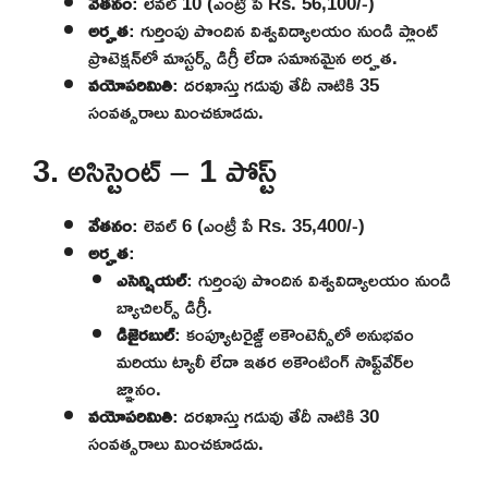
వేతనం
: లెవల్ 10 (ఎంట్రీ పే Rs. 56,100/-)
అర్హత
: గుర్తింపు పొందిన విశ్వవిద్యాలయం నుండి ప్లాంట్
ప్రొటెక్షన్‌లో మాస్టర్స్ డిగ్రీ లేదా సమానమైన అర్హత.
వయోపరిమితి
: దరఖాస్తు గడువు తేదీ నాటికి 35
సంవత్సరాలు మించకూడదు.
3. అసిస్టెంట్ – 1 పోస్ట్
వేతనం
: లెవల్ 6 (ఎంట్రీ పే Rs. 35,400/-)
అర్హత
:
ఎసెన్షియల్
: గుర్తింపు పొందిన విశ్వవిద్యాలయం నుండి
బ్యాచిలర్స్ డిగ్రీ.
డిజైరబుల్
: కంప్యూటరైజ్డ్ అకౌంటెన్సీలో అనుభవం
మరియు ట్యాలీ లేదా ఇతర అకౌంటింగ్ సాఫ్ట్‌వేర్‌ల
జ్ఞానం.
వయోపరిమితి
: దరఖాస్తు గడువు తేదీ నాటికి 30
సంవత్సరాలు మించకూడదు.