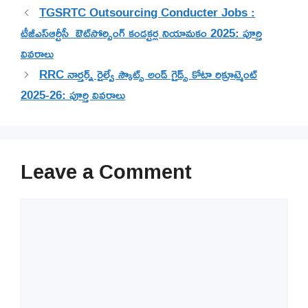
TGSRTC Outsourcing Conducter Jobs :
టీజీఎస్ఆర్టీసీ ఔట్‌సోర్సింగ్ కండక్టర్ల నియామకం 2025: పూర్తి
వివరాలు
RRC నార్తర్న్ రైల్వే స్కౌట్స్ అండ్ గైడ్స్ కోటా రిక్రూట్మెంట్
2025-26: పూర్తి వివరాలు
Leave a Comment
Comment