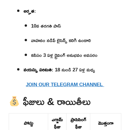
అర్హత
:
10వ తరగతి పాస్
వాహనం నడిపే లైసెన్స్ కలిగి ఉండాలి
కనీసం 3 ఏళ్ల డ్రైవింగ్ అనుభవం అవసరం
వయస్సు పరిమితి
: 18 నుండి 27 ఏళ్ల మధ్య
JOIN OUR TELEGRAM CHANNEL
ఫీజులు & రాయితీలు
ఎగ్జామ్
ప్రాసెసింగ్
పోస్టు
మొత్తంగా
ఫీజు
ఫీజు