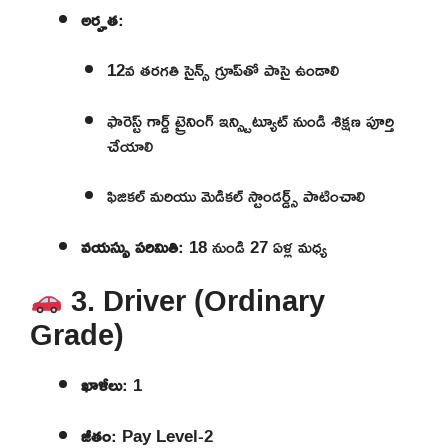
అర్హత
:
12వ తరగతి సైన్స్ గ్రూప్‌తో పాసై ఉండాలి
ఫారెస్ట్ గార్డ్ ట్రైనింగ్ ఇన్స్టిట్యూట్‌ నుండి శిక్షణ పూర్తి
చేయాలి
ఫిజికల్ మరియు మెడికల్ స్టాండర్డ్స్ పాటించాలి
వయస్సు పరిమితి
: 18 నుండి 27 ఏళ్ల మధ్య
3. Driver (Ordinary
Grade)
ఖాళీలు
: 1
జీతం
: Pay Level-2