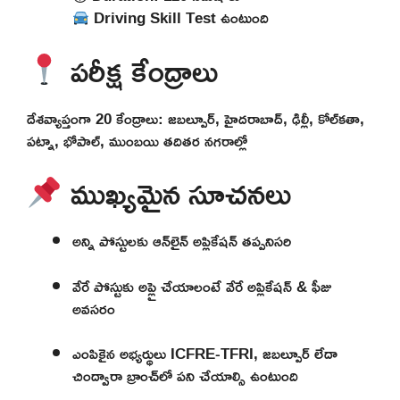
Driving Skill Test ఉంటుంది
పరీక్ష కేంద్రాలు
దేశవ్యాప్తంగా 20 కేంద్రాలు: జబల్పూర్, హైదరాబాద్, ఢిల్లీ, కోల్‌కతా,
పట్నా, భోపాల్, ముంబయి తదితర నగరాల్లో
ముఖ్యమైన సూచనలు
అన్ని పోస్టుల‌కు ఆన్‌లైన్ అప్లికేషన్ తప్పనిసరి
వేరే పోస్టుకు అప్లై చేయాలంటే వేరే అప్లికేషన్ & ఫీజు
అవసరం
ఎంపికైన అభ్యర్థులు ICFRE-TFRI, జబల్పూర్ లేదా
చింద్వారా బ్రాంచ్‌లో పని చేయాల్సి ఉంటుంది