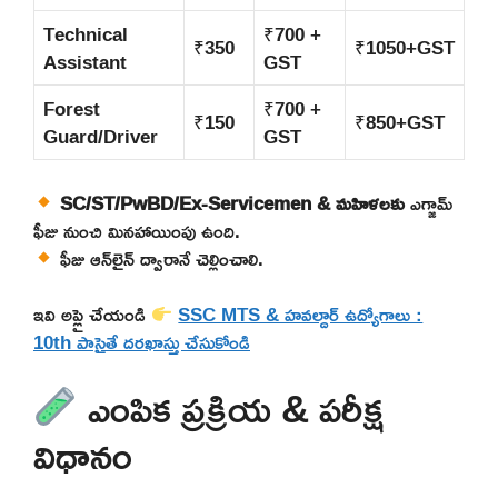
Technical
₹700 +
₹350
₹1050+GST
Assistant
GST
Forest
₹700 +
₹150
₹850+GST
Guard/Driver
GST
SC/ST/PwBD/Ex-Servicemen & మహిళలకు
ఎగ్జామ్
ఫీజు నుంచి మినహాయింపు ఉంది.
ఫీజు ఆన్‌లైన్ ద్వారానే చెల్లించాలి.
ఇవి అప్లై చేయండి
SSC MTS & హవల్దార్ ఉద్యోగాలు :
10th పాసైతే దరఖాస్తు చేసుకోండి
ఎంపిక ప్రక్రియ & పరీక్ష
విధానం