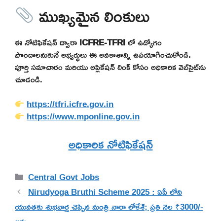
ముఖ్యమైన లింకులు
ఈ నోటిఫికేషన్ ద్వారా
ICFRE-TFRI
లో ఉద్యోగం
పొందాలనుకునే అభ్యర్థులు ఈ అవకాశాన్ని ఉపయోగించుకోండి.
పూర్తి సమాచారం మరియు అప్లికేషన్ లింక్ కోసం అధికారిక వెబ్‌సైట్‌ను
చూడండి.
https://tfri.icfre.gov.in
https://www.mponline.gov.in
అధికారిక నోటిఫికేషన్
Categories
Central Govt Jobs
Nirudyoga Bruthi Scheme 2025 : ఏపీ లోని
యువతకు శుభవార్త చెప్పిన మంత్రి నారా లోకేశ్; ప్రతి నెల ₹3000/-