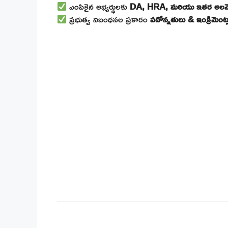
ఎంపికైన అభ్యర్థులకు
DA, HRA, మరియు ఇతర అలవెన
ప్రభుత్వ నిబంధనల ప్రకారం
పదోన్నతులు & ఇంక్రిమెంట్ల