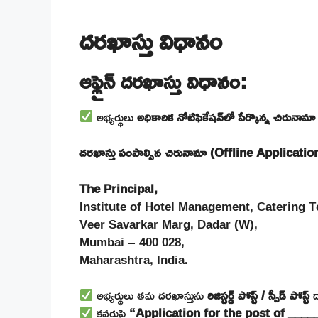
దరఖాస్తు విధానం
ఆఫ్లైన్ దరఖాస్తు విధానం:
అభ్యర్థులు
అధికారిక నోటిఫికేషన్‌లో పేర్కొన్న చిరునామా
దరఖాస్తు పంపాల్సిన చిరునామా (Offline Applicati
The Principal,
Institute of Hotel Management, Catering T
Veer Savarkar Marg, Dadar (W),
Mumbai – 400 028,
Maharashtra, India.
అభ్యర్థులు తమ దరఖాస్తును
రిజిస్టర్డ్ పోస్ట్ / స్పీడ్ పోస్ట్
ద
కవరుపై
“Application for the post of ____