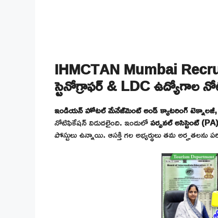
IHMCTAN Mumbai Recruitme
స్టెనోగ్రాఫర్ & LDC ఉద్యోగాల నోట
ఇండియన్ హోటల్ మేనేజ్‌మెంట్ అండ్ క్యాటరింగ్ టెక్
నోటిఫికేషన్ విడుదలైంది. ఇందులో
పర్సనల్ అసిస్టెంట్ (PA) 
పోస్టులు ఉన్నాయి. ఆసక్తి గల అభ్యర్థులు తమ అర్హతలను పరి