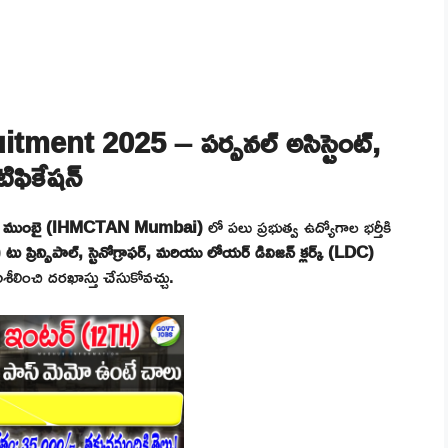
nt 2025 – పర్సనల్ అసిస్టెంట్,
ిఫికేషన్
నాలజీ, ముంబై (IHMCTAN Mumbai)
లో పలు ప్రభుత్వ ఉద్యోగాల భర్తీకి
టు ప్రిన్సిపాల్, స్టెనోగ్రాఫర్, మరియు లోయర్ డివిజన్ క్లర్క్ (LDC)
శీలించి దరఖాస్తు చేసుకోవచ్చు.