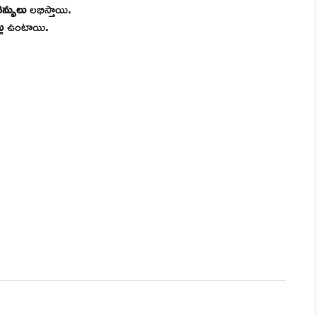
్సులు
లభిస్తాయి.
ు
ఉంటాయి.