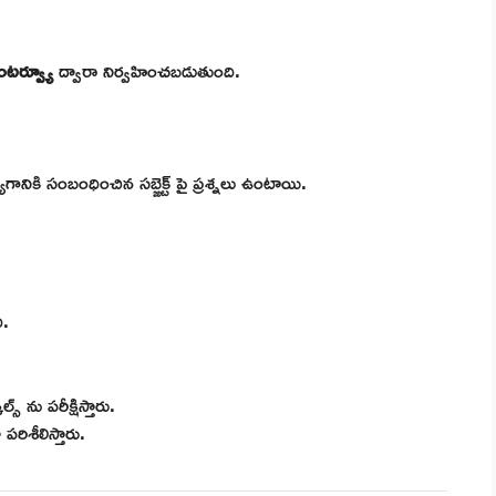
ఇంటర్వ్యూ
ద్వారా నిర్వహించబడుతుంది.
గానికి సంబంధించిన సబ్జెక్ట్ పై ప్రశ్నలు ఉంటాయి.
ి.
్స్ ను పరీక్షిస్తారు.
రిశీలిస్తారు.