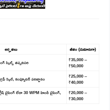
అర్హతలు
జీతం (సుమారుగా)
₹35,000 –
పింగ్ స్కిల్స్ తప్పనిసరి
₹50,000
₹25,000 –
గ్రఫీ స్కిల్, కంప్యూటర్ పరిజ్ఞానం
₹40,000
్ టైపింగ్ లేదా 30 WPM హిందీ టైపింగ్,
₹20,000 –
₹30,000