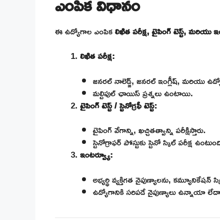
ఎంపిక విధానం
ఈ ఉద్యోగాల ఎంపిక
లిఖిత పరీక్ష, టైపింగ్ టెస్ట్, మరియు 
లిఖిత పరీక్ష:
జనరల్ నాలెడ్జ్, జనరల్ ఇంగ్లీష్, మరియు ఉద్యో
మల్టిపుల్ ఛాయిస్ ప్రశ్నలు ఉంటాయి.
టైపింగ్ టెస్ట్ / స్టెనోగ్రఫీ టెస్ట్:
టైపింగ్ వేగాన్ని, ఖచ్చితత్వాన్ని పరీక్షిస్తారు.
స్టెనోగ్రాఫర్ పోస్టుకు స్టెనో స్కిల్ పరీక్ష ఉంటుంద
ఇంటర్వ్యూ:
అభ్యర్థి వ్యక్తిగత నైపుణ్యాలను, కమ్యూనికేషన్ స్కిల
ఉద్యోగానికి సరిపడే నైపుణ్యాలు ఉన్నాయా లేదా ప