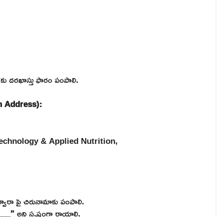
కు దరఖాస్తు ఫారం పంపాలి.
on Address):
echnology & Applied Nutrition,
్వారా పై చిరునామాకు పంపాలి.
___”
అని స్పష్టంగా రాయాలి.