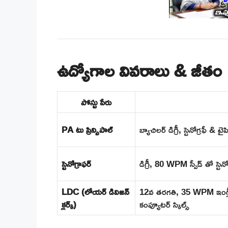
ఉద్యోగాల వివరాలు & జీతం
పోస్టు పేరు
PA టు ప్రిన్సిపాల్
బ్యాచిలర్ డిగ్రీ, స్టెనోగ్రఫీ & టై
స్టెనోగ్రాఫర్
డిగ్రీ, 80 WPM స్పీడ్ తో స్టెనో
LDC (లోయర్ డివిజన్
12వ తరగతి, 35 WPM ఇంగ్లీష
క్లర్క్)
కంప్యూటర్ స్కిల్స్