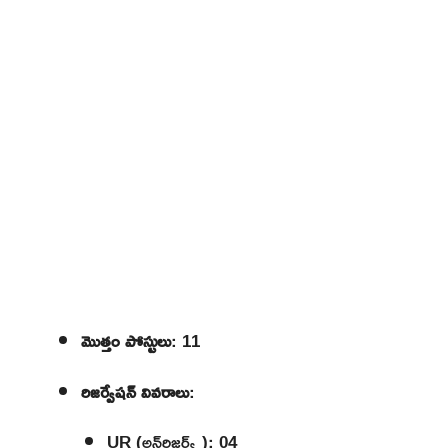
మొత్తం పోస్టులు
: 11
రిజర్వేషన్ వివరాలు
:
UR (అన్‌రిజర్వ్డ్): 04