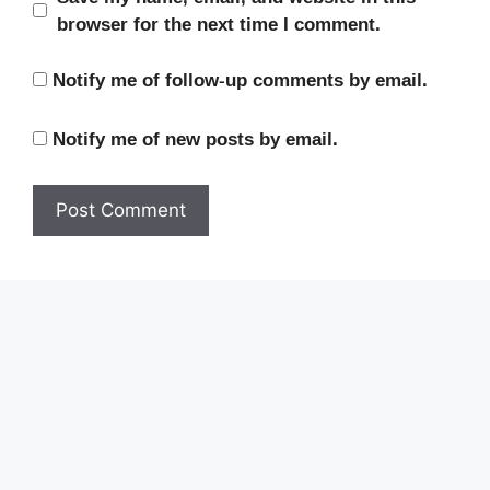
browser for the next time I comment.
Notify me of follow-up comments by email.
Notify me of new posts by email.