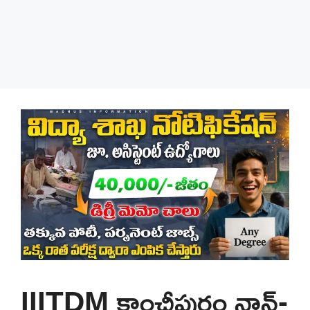
IIITDM కాంచీపురం నాన్-