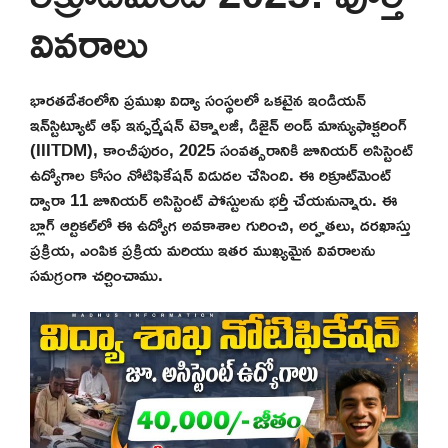
వివరాలు
భారతదేశంలోని ప్రముఖ విద్యా సంస్థలలో ఒకటైన ఇండియన్
ఇన్‌స్టిట్యూట్ ఆఫ్ ఇన్ఫర్మేషన్ టెక్నాలజీ, డిజైన్ అండ్ మాన్యుఫాక్చరింగ్
(IIITDM), కాంచీపురం, 2025 సంవత్సరానికి జూనియర్ అసిస్టెంట్
ఉద్యోగాల కోసం నోటిఫికేషన్ విడుదల చేసింది. ఈ రిక్రూట్‌మెంట్
ద్వారా 11 జూనియర్ అసిస్టెంట్ పోస్టులను భర్తీ చేయనున్నారు. ఈ
బ్లాగ్ ఆర్టికల్‌లో ఈ ఉద్యోగ అవకాశాల గురించి, అర్హతలు, దరఖాస్తు
ప్రక్రియ, ఎంపిక ప్రక్రియ మరియు ఇతర ముఖ్యమైన వివరాలను
సమగ్రంగా చర్చించాము.