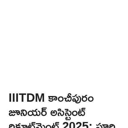
IIITDM కాంచీపురం
జూనియర్ అసిస్టెంట్
రిక్రూట్‌మెంట్ 2025: పూర్తి