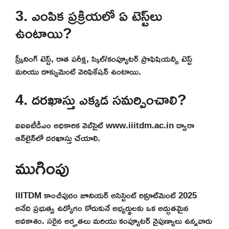
3. ఎంపిక ప్రక్రియలో ఏ టెస్ట్‌లు
ఉంటాయి?
స్క్రీనింగ్ టెస్ట్, రాత పరీక్ష, స్కిల్/కంప్యూటర్ ప్రొఫిషియన్సీ టెస్ట్
మరియు డాక్యుమెంట్ వెరిఫికేషన్ ఉంటాయి.
4. దరఖాస్తు ఎక్కడ సమర్పించాలి?
ఐఐఐటీడీఎం అధికారిక వెబ్‌సైట్ www.iiitdm.ac.in ద్వారా
ఆన్‌లైన్‌లో దరఖాస్తు చేయాలి.
ముగింపు
IIITDM కాంచీపురం జూనియర్ అసిస్టెంట్ రిక్రూట్‌మెంట్ 2025
అనేది ప్రభుత్వ ఉద్యోగం కోరుకునే అభ్యర్థులకు ఒక అద్భుతమైన
అవకాశం. సరైన అర్హతలు మరియు కంప్యూటర్ నైపుణ్యాలు ఉన్నవారు