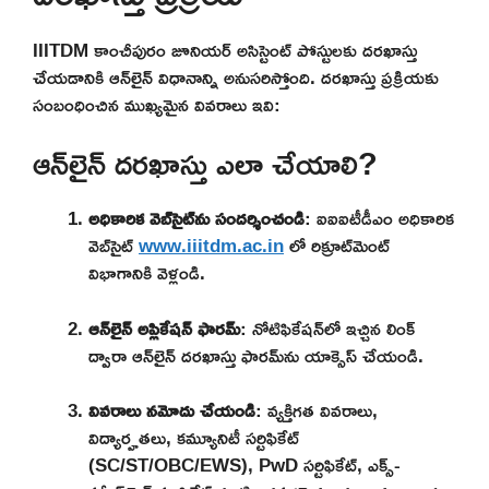
IIITDM కాంచీపురం జూనియర్ అసిస్టెంట్ పోస్టులకు దరఖాస్తు
చేయడానికి ఆన్‌లైన్ విధానాన్ని అనుసరిస్తోంది. దరఖాస్తు ప్రక్రియకు
సంబంధించిన ముఖ్యమైన వివరాలు ఇవి:
ఆన్‌లైన్ దరఖాస్తు ఎలా చేయాలి?
అధికారిక వెబ్‌సైట్‌ను సందర్శించండి
: ఐఐఐటీడీఎం అధికారిక
వెబ్‌సైట్
www.iiitdm.ac.in
లో రిక్రూట్‌మెంట్
విభాగానికి వెళ్లండి.
ఆన్‌లైన్ అప్లికేషన్ ఫారమ్
: నోటిఫికేషన్‌లో ఇచ్చిన లింక్
ద్వారా ఆన్‌లైన్ దరఖాస్తు ఫారమ్‌ను యాక్సెస్ చేయండి.
వివరాలు నమోదు చేయండి
: వ్యక్తిగత వివరాలు,
విద్యార్హతలు, కమ్యూనిటీ సర్టిఫికేట్
(SC/ST/OBC/EWS), PwD సర్టిఫికేట్, ఎక్స్-