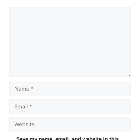
Comment
Name
Email
Website
Save my name, email, and website in this