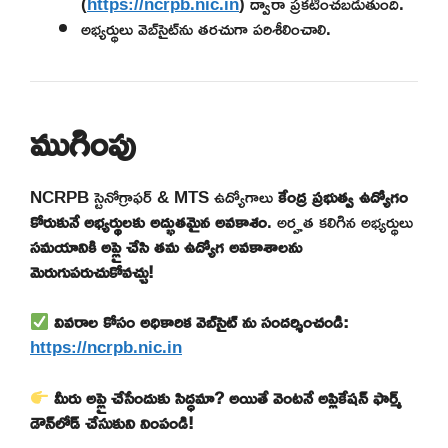
(
https://ncrpb.nic.in
) ద్వారా ప్రకటించబడుతుంది.
అభ్యర్థులు వెబ్‌సైట్‌ను తరచుగా పరిశీలించాలి.
ముగింపు
NCRPB స్టెనోగ్రాఫర్ & MTS ఉద్యోగాలు
కేంద్ర ప్రభుత్వ ఉద్యోగం
కోరుకునే అభ్యర్థులకు అద్భుతమైన అవకాశం
. అర్హత కలిగిన అభ్యర్థులు
సమయానికి అప్లై చేసి తమ ఉద్యోగ అవకాశాలను
మెరుగుపరుచుకోవచ్చు!
వివరాల కోసం అధికారిక వెబ్‌సైట్ ను సందర్శించండి:
https://ncrpb.nic.in
మీరు అప్లై చేసేందుకు సిద్ధమా? అయితే వెంటనే అప్లికేషన్ ఫార్మ్
డౌన్‌లోడ్ చేసుకుని నింపండి!