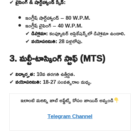
✔
టైపింగ్ & షార్ట్‌హ్యాండ్ స్పీడ్:
ఇంగ్లీష్ షార్ట్‌హ్యాండ్ – 80 W.P.M.
ఇంగ్లీష్ టైపింగ్ – 40 W.P.M.
✔
డిప్లోమా:
కంప్యూటర్ అప్లికేషన్స్‌లో డిప్లోమా ఉండాలి.
✔
వయోపరిమితి:
28 ఏళ్లలోపు.
3. మల్టీ-టాస్కింగ్ స్టాఫ్ (MTS)
✔
విద్యార్హత:
10వ తరగతి ఉత్తీర్ణత.
✔
వయోపరిమితి:
18-27 సంవత్సరాల మధ్య.
ఇలాంటి మరిన్ని జాబ్ అప్డేట్స్ కోసం జాయిన్ అవ్వండి
Telegram Channel