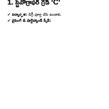
1. స్టెనోగ్రాఫర్ గ్రేడ్ ‘C’
✔
విద్యార్హత:
డిగ్రీ పూర్తి చేసి ఉండాలి.
✔
టైపింగ్ & షార్ట్‌హ్యాండ్ స్పీడ్: