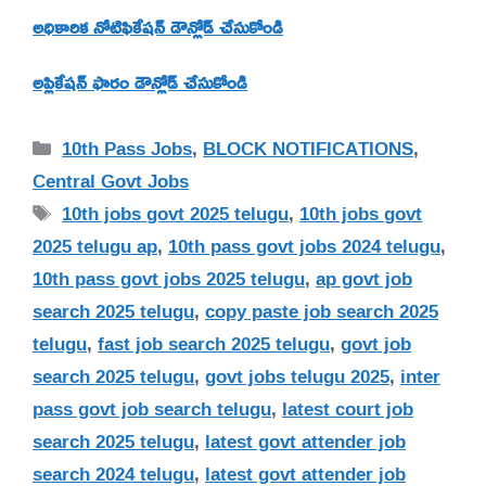
అధికారిక నోటిఫికేషన్ డౌన్లోడ్ చేసుకోండి
అప్లికేషన్ ఫారం డౌన్లోడ్ చేసుకోండి
Categories
10th Pass Jobs
,
BLOCK NOTIFICATIONS
,
Central Govt Jobs
Tags
10th jobs govt 2025 telugu
,
10th jobs govt
2025 telugu ap
,
10th pass govt jobs 2024 telugu
,
10th pass govt jobs 2025 telugu
,
ap govt job
search 2025 telugu
,
copy paste job search 2025
telugu
,
fast job search 2025 telugu
,
govt job
search 2025 telugu
,
govt jobs telugu 2025
,
inter
pass govt job search telugu
,
latest court job
search 2025 telugu
,
latest govt attender job
search 2024 telugu
,
latest govt attender job