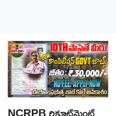
NCRPB రిక్రూట్‌మెంట్