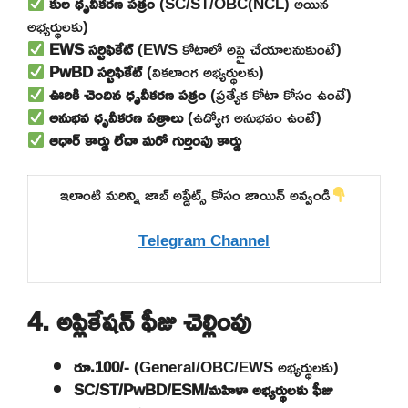
కుల ధృవీకరణ పత్రం
(SC/ST/OBC(NCL) అయిన
అభ్యర్థులకు)
EWS సర్టిఫికేట్
(EWS కోటాలో అప్లై చేయాలనుకుంటే)
PwBD సర్టిఫికేట్
(వికలాంగ అభ్యర్థులకు)
ఊరికి చెందిన ధృవీకరణ పత్రం
(ప్రత్యేక కోటా కోసం ఉంటే)
అనుభవ ధృవీకరణ పత్రాలు
(ఉద్యోగ అనుభవం ఉంటే)
ఆధార్ కార్డు లేదా మరో గుర్తింపు కార్డు
ఇలాంటి మరిన్ని జాబ్ అప్డేట్స్ కోసం జాయిన్ అవ్వండి
Telegram Channel
4. అప్లికేషన్ ఫీజు చెల్లింపు
రూ.100/-
(General/OBC/EWS అభ్యర్థులకు)
SC/ST/PwBD/ESM/మహిళా అభ్యర్థులకు ఫీజు