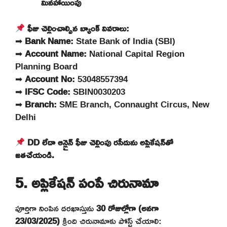
మినహాయింపు
ఫీజు చెల్లించాల్సిన బ్యాంక్ వివరాలు:
➡
Bank Name:
State Bank of India (SBI)
➡
Account Name:
National Capital Region
Planning Board
➡
Account No:
53048557394
➡
IFSC Code:
SBIN0030203
➡
Branch:
SME Branch, Connaught Circus, New
Delhi
DD లేదా ఆన్లైన్ ఫీజు చెల్లింపు రసీదును అప్లికేషన్‌తో
జతచేయండి.
5. అప్లికేషన్ పంపే చిరునామా
పూర్తిగా నింపిన దరఖాస్తును
30 రోజుల్లోగా (అనగా
23/03/2025)
క్రింది చిరునామాకు పోస్ట్ చేయాలి: