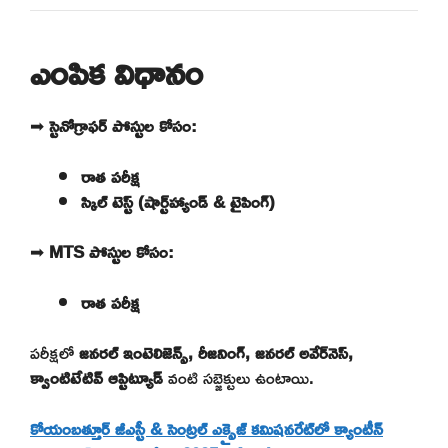
ఎంపిక విధానం
➡
స్టెనోగ్రాఫర్ పోస్టుల కోసం:
రాత పరీక్ష
స్కిల్ టెస్ట్ (షార్ట్‌హ్యాండ్ & టైపింగ్)
➡
MTS పోస్టుల కోసం:
రాత పరీక్ష
పరీక్షలో
జనరల్ ఇంటెలిజెన్స్, రీజనింగ్, జనరల్ అవేర్‌నెస్,
క్వాంటిటేటివ్ ఆప్టిట్యూడ్
వంటి సబ్జెక్టులు ఉంటాయి.
కోయంబత్తూర్ జీఎస్టీ & సెంట్రల్ ఎక్సైజ్ కమిషనరేట్‌లో క్యాంటీన్