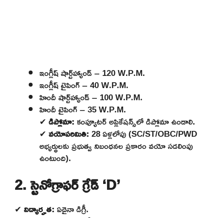
ఇంగ్లీష్ షార్ట్‌హ్యాండ్ – 120 W.P.M.
ఇంగ్లీష్ టైపింగ్ – 40 W.P.M.
హిందీ షార్ట్‌హ్యాండ్ – 100 W.P.M.
హిందీ టైపింగ్ – 35 W.P.M.
✔
డిప్లోమా:
కంప్యూటర్ అప్లికేషన్స్‌లో డిప్లోమా ఉండాలి.
✔
వయోపరిమితి:
28 ఏళ్లలోపు (SC/ST/OBC/PWD
అభ్యర్థులకు ప్రభుత్వ నిబంధనల ప్రకారం వయో సడలింపు
ఉంటుంది).
2. స్టెనోగ్రాఫర్ గ్రేడ్ ‘D’
✔
విద్యార్హత:
ఏదైనా డిగ్రీ.