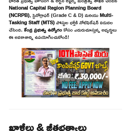
భారత ప్రభుత్వ హౌసింగ్ & అర్బన్ అఫైర్స్ మంత్రిత్వ శాఖకి చెందిన
National Capital Region Planning Board
(NCRPB)
, స్టెనోగ్రాఫర్ (Grade C & D) మరియు
Multi-
Tasking Staff (MTS)
పోస్టుల భర్తీకి నోటిఫికేషన్ విడుదల
చేసింది.
కేంద్ర ప్రభుత్వ ఉద్యోగం
కోసం ఎదురుచూస్తున్న అభ్యర్థులు
ఈ అవకాశాన్ని ఉపయోగించుకోండి!
ఖాళీలు & జీతభత్యాలు