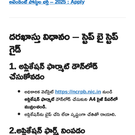
అటెండెంట్ పోస్టుల భర్తీ – 2025 : Apply
దరఖాస్తు విధానం – స్టెప్ బై స్టెప్
గైడ్
1. అప్లికేషన్ ఫార్మాట్ డౌన్‌లోడ్
చేసుకోవడం
అధికారిక వెబ్‌సైట్
https://ncrpb.nic.in
నుండి
అప్లికేషన్ ఫార్మాట్
డౌన్‌లోడ్ చేసుకుని
A4 సైజ్ పేపర్‌లో
ముద్రించండి
.
అప్లికేషన్‌ను టైప్ చేసి లేదా స్పష్టంగా చేతితో రాయాలి.
2.అప్లికేషన్ ఫార్మ్ నింపడం