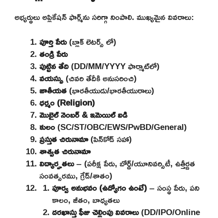
అభ్యర్థులు అప్లికేషన్ ఫార్మ్‌ను సరిగ్గా నింపాలి. ముఖ్యమైన వివరాలు:
పూర్తి పేరు
(బ్లాక్ లెటర్స్ లో)
తండ్రి పేరు
పుట్టిన తేది
(DD/MM/YYYY ఫార్మాట్‌లో)
వయస్సు
(చివరి తేదీకి అనుసరించి)
జాతీయత
(భారతీయుడు/భారతీయురాలు)
ధర్మం (Religion)
మొబైల్ నెంబర్ & ఇమెయిల్ ఐడి
కులం
(SC/ST/OBC/EWS/PwBD/General)
ప్రస్తుత చిరునామా
(పిన్‌కోడ్ సహా)
శాశ్వత చిరునామా
విద్యార్హతలు
– (పరీక్ష పేరు, బోర్డ్/యూనివర్సిటీ, ఉత్తీర్ణత
సంవత్సరము, గ్రేడ్/శాతం)
పూర్వ అనుభవం (ఉద్యోగం ఉంటే)
– సంస్థ పేరు, పని
కాలం, జీతం, బాధ్యతలు
దరఖాస్తు ఫీజు చెల్లింపు వివరాలు
(DD/IPO/Online