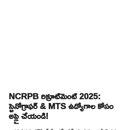
NCRPB రిక్రూట్‌మెంట్ 2025:
స్టెనోగ్రాఫర్ & MTS ఉద్యోగాల కోసం
అప్లై చేయండి!