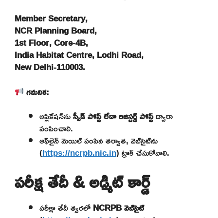
Member Secretary,
NCR Planning Board,
1st Floor, Core-4B,
India Habitat Centre, Lodhi Road,
New Delhi-110003.
గమనిక:
అప్లికేషన్‌ను
స్పీడ్ పోస్ట్ లేదా రిజిస్టర్డ్ పోస్ట్
ద్వారా
పంపించాలి.
ఆఫ్‌లైన్ మెయిల్ పంపిన తర్వాత, వెబ్‌సైట్‌ను
(
https://ncrpb.nic.in
) ట్రాక్ చేసుకోవాలి.
పరీక్ష తేదీ & అడ్మిట్ కార్డ్
పరీక్షా తేదీ త్వరలో
NCRPB వెబ్‌సైట్