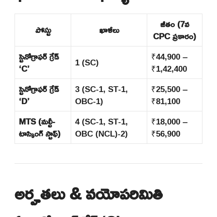
జీతం (7వ
పోస్టు
ఖాళీలు
CPC ప్రకారం)
స్టెనోగ్రాఫర్ గ్రేడ్
₹44,900 –
1 (SC)
‘C’
₹1,42,400
స్టెనోగ్రాఫర్ గ్రేడ్
3 (SC-1, ST-1,
₹25,500 –
‘D’
OBC-1)
₹81,100
MTS (మల్టీ-
4 (SC-1, ST-1,
₹18,000 –
టాస్కింగ్ స్టాఫ్)
OBC (NCL)-2)
₹56,900
అర్హతలు & వయోపరిమితి