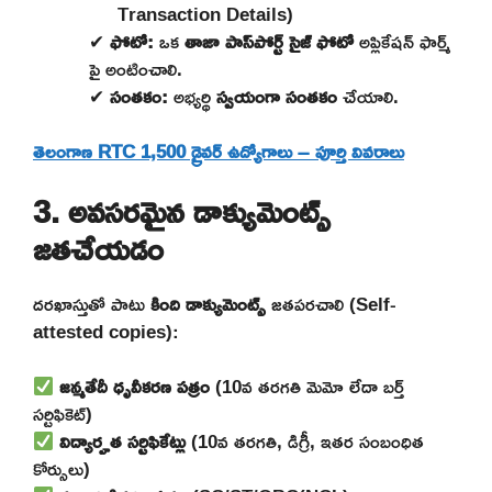
Transaction Details)
✔
ఫోటో:
ఒక
తాజా పాస్‌పోర్ట్ సైజ్ ఫోటో
అప్లికేషన్ ఫార్మ్
పై అంటించాలి.
✔
సంతకం:
అభ్యర్థి
స్వయంగా సంతకం
చేయాలి.
తెలంగాణ RTC 1,500 డ్రైవర్ ఉద్యోగాలు – పూర్తి వివరాలు
3. అవసరమైన డాక్యుమెంట్స్
జతచేయడం
దరఖాస్తుతో పాటు
కింది డాక్యుమెంట్స్
జతపరచాలి (Self-
attested copies):
జన్మతేదీ ధృవీకరణ పత్రం
(10వ తరగతి మెమో లేదా బర్త్
సర్టిఫికెట్)
విద్యార్హత సర్టిఫికేట్లు
(10వ తరగతి, డిగ్రీ, ఇతర సంబంధిత
కోర్సులు)