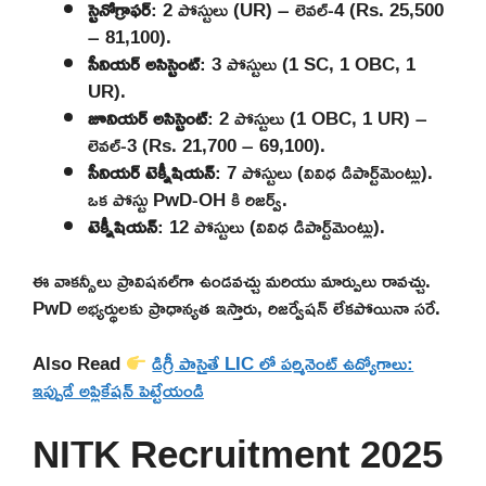
స్టెనోగ్రాఫర్
: 2 పోస్టులు (UR) – లెవల్-4 (Rs. 25,500
– 81,100).
సీనియర్ అసిస్టెంట్
: 3 పోస్టులు (1 SC, 1 OBC, 1
UR).
జూనియర్ అసిస్టెంట్
: 2 పోస్టులు (1 OBC, 1 UR) –
లెవల్-3 (Rs. 21,700 – 69,100).
సీనియర్ టెక్నీషియన్
: 7 పోస్టులు (వివిధ డిపార్ట్‌మెంట్లు).
ఒక పోస్టు PwD-OH కి రిజర్వ్.
టెక్నీషియన్
: 12 పోస్టులు (వివిధ డిపార్ట్‌మెంట్లు).
ఈ వాకన్సీలు ప్రావిషనల్‌గా ఉండవచ్చు మరియు మార్పులు రావచ్చు.
PwD అభ్యర్థులకు ప్రాధాన్యత ఇస్తారు, రిజర్వేషన్ లేకపోయినా సరే.
Also Read
డిగ్రీ పాసైతే LIC లో పర్మినెంట్ ఉద్యోగాలు:
ఇప్పుడే అప్లికేషన్ పెట్టేయండి
NITK Recruitment 2025