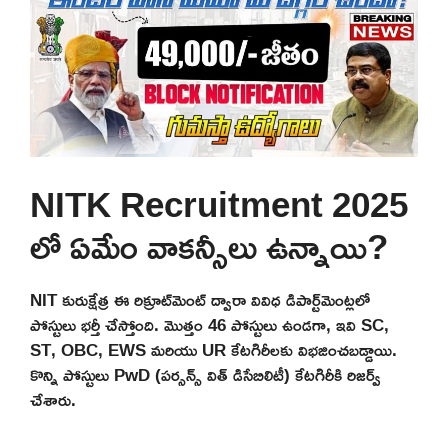
NITK Recruitment 2025
లో ఏమేం వాకన్సీలు ఉన్నాయి?
NIT కురుక్షేత్ర ఈ రిక్రూట్‌మెంట్ ద్వారా వివిధ డిపార్ట్‌మెంట్లలో
పోస్టులు భర్తీ చేస్తోంది. మొత్తం 46 పోస్టులు ఉండగా, ఇవి SC,
ST, OBC, EWS మరియు UR కేటగిరీలకు విభజించబడ్డాయి.
కొన్ని పోస్టులు PwD (పర్సన్స్ విత్ డిసేబిలిటీ) కేటగిరీకి రిజర్వ్
చేశారు.