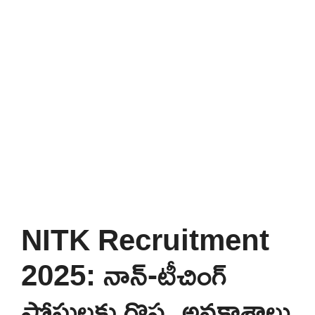
NITK Recruitment
2025: నాన్-టీచింగ్
పోస్టులకు గొప్ప అవకాశాలు