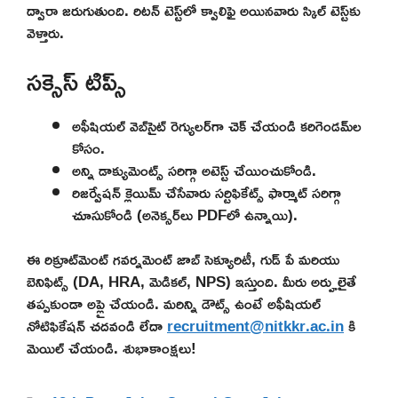
ద్వారా జరుగుతుంది. రిటన్ టెస్ట్‌లో క్వాలిఫై అయినవారు స్కిల్ టెస్ట్‌కు
వెళ్తారు.
సక్సెస్ టిప్స్
అఫీషియల్ వెబ్‌సైట్ రెగ్యులర్‌గా చెక్ చేయండి కరిగెండమ్‌ల
కోసం.
అన్ని డాక్యుమెంట్స్ సరిగ్గా అటెస్ట్ చేయించుకోండి.
రిజర్వేషన్ క్లెయిమ్ చేసేవారు సర్టిఫికేట్స్ ఫార్మాట్ సరిగ్గా
చూసుకోండి (అనెక్సర్‌లు PDFలో ఉన్నాయి).
ఈ రిక్రూట్‌మెంట్ గవర్నమెంట్ జాబ్ సెక్యూరిటీ, గుడ్ పే మరియు
బెనిఫిట్స్ (DA, HRA, మెడికల్, NPS) ఇస్తుంది. మీరు అర్హులైతే
తప్పకుండా అప్లై చేయండి. మరిన్ని డౌట్స్ ఉంటే అఫీషియల్
నోటిఫికేషన్ చదవండి లేదా
recruitment@nitkkr.ac.in
కి
మెయిల్ చేయండి. శుభాకాంక్షలు!