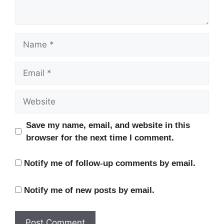
Name
Email
Website
Save my name, email, and website in this
browser for the next time I comment.
Notify me of follow-up comments by email.
Notify me of new posts by email.