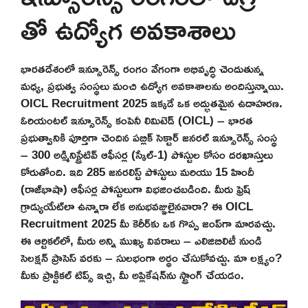
తో ఉద్యోగ అవకాశాలు
భారతదేశంలో ఇన్సూరెన్స్ రంగం వేగంగా అభివృద్ధి చెందుతున్న
మధ్య, ప్రభుత్వ సంస్థలు మంచి ఉద్యోగ అవకాశాలను అందిస్తున్నాయి.
OICL Recruitment 2025 ఇక్కడే ఒక అద్భుతమైన ఉదాహరణ.
ఓరియంటల్ ఇన్సూరెన్స్ కంపెనీ లిమిటెడ్ (OICL) – భారత
ప్రభుత్వానికి పూర్తిగా చెందిన పబ్లిక్ సెక్టార్ జనరల్ ఇన్సూరెన్స్ సంస్థ
– 300 అడ్మినిస్ట్రేటివ్ ఆఫీసర్ల (స్కేల్-1) పోస్టుల కోసం దరఖాస్తులు
కోరుతోంది. ఇది 285 జనరలిస్ట్ పోస్టులు మరియు 15 హిందీ
(రాజ్‌భాషా) ఆఫీసర్ల పోస్టులుగా విభజించబడింది. మీరు ఫ్రెష్
గ్రాడ్యుయేట్‌లా ఉన్నారా లేక అనుభవజ్ఞులైనవారా? ఈ OICL
Recruitment 2025 మీ కెరీర్‌కు ఒక గొప్ప జంప్‌గా మారవచ్చు.
ఈ ఆర్టికల్‌లో, మీరు అన్ని ముఖ్య వివరాలు – ఎలిజిబిలిటీ నుండి
సెలక్షన్ ప్రాసెస్ వరకు – సులభంగా అర్థం చేసుకోవచ్చు. మా లక్ష్యం?
మీకు ప్రాక్టికల్ టిప్స్ ఇచ్చి, మీ అప్లికేషన్‌ను స్ట్రాంగ్ చేయడం.