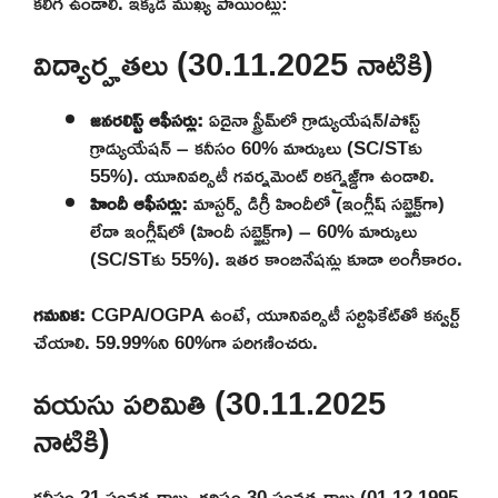
కలిగి ఉండాలి. ఇక్కడ ముఖ్య పాయింట్లు:
విద్యార్హతలు (30.11.2025 నాటికి)
జనరలిస్ట్ ఆఫీసర్లు:
ఏదైనా స్ట్రీమ్‌లో గ్రాడ్యుయేషన్/పోస్ట్
గ్రాడ్యుయేషన్ – కనీసం 60% మార్కులు (SC/STకు
55%). యూనివర్సిటీ గవర్నమెంట్ రికగ్నైజ్డ్‌గా ఉండాలి.
హిందీ ఆఫీసర్లు:
మాస్టర్స్ డిగ్రీ హిందీలో (ఇంగ్లీష్ సబ్జెక్ట్‌గా)
లేదా ఇంగ్లీష్‌లో (హిందీ సబ్జెక్ట్‌గా) – 60% మార్కులు
(SC/STకు 55%). ఇతర కాంబినేషన్లు కూడా అంగీకారం.
గమనిక:
CGPA/OGPA ఉంటే, యూనివర్సిటీ సర్టిఫికేట్‌తో కన్వర్ట్
చేయాలి. 59.99%ని 60%గా పరిగణించరు.
వయసు పరిమితి (30.11.2025
నాటికి)
కనీసం 21 సంవత్సరాలు, గరిష్ఠం 30 సంవత్సరాలు (01.12.1995