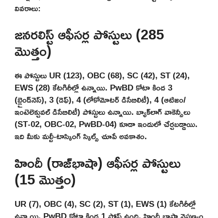
వివరాలు:
జనరలిస్ట్ ఆఫీసర్ల పోస్టులు (285
మొత్తం)
ఈ పోస్టులు UR (123), OBC (68), SC (42), ST (24),
EWS (28) కేటగిరీల్లో ఉన్నాయి. PwBD కోటా కింద 3
(బ్లైండ్‌నెస్), 3 (డెఫ్), 4 (లోకోమోటర్ డిసేబిలిటీ), 4 (ఆటిజం/
ఇంటెలెక్చువల్ డిసేబిలిటీ) పోస్టులు ఉన్నాయి. బ్యాక్‌లాగ్ వాకెన్సీలు
(ST-02, OBC-02, PwBD-04) కూడా ఇందులో చేర్చబడ్డాయి.
ఇది మీకు మల్టీ-టాస్కింగ్ స్కిల్స్ చూపే అవకాశం.
హిందీ (రాజ్‌భాషా) ఆఫీసర్ల పోస్టులు
(15 మొత్తం)
UR (7), OBC (4), SC (2), ST (1), EWS (1) కేటగిరీల్లో
ఉన్నాయి. PwBD కోటా కింద 1 పోస్ట్ ఉంది. హిందీ భాషా నైపుణ్యం