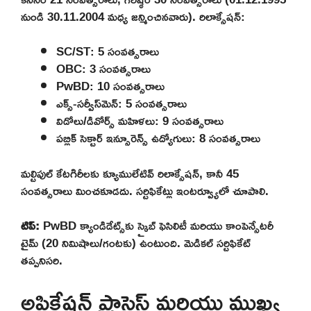
నుండి 30.11.2004 మధ్య జన్మించినవారు). రిలాక్సేషన్:
SC/ST: 5 సంవత్సరాలు
OBC: 3 సంవత్సరాలు
PwBD: 10 సంవత్సరాలు
ఎక్స్-సర్వీస్‌మెన్: 5 సంవత్సరాలు
విడోలు/డివోర్స్ మహిళలు: 9 సంవత్సరాలు
పబ్లిక్ సెక్టార్ ఇన్సూరెన్స్ ఉద్యోగులు: 8 సంవత్సరాలు
మల్టిపుల్ కేటగిరీలకు క్యూములేటివ్ రిలాక్సేషన్, కానీ 45
సంవత్సరాలు మించకూడదు. సర్టిఫికేట్లు ఇంటర్వ్యూలో చూపాలి.
టిప్:
PwBD క్యాండిడేట్స్‌కు స్క్రైబ్ ఫెసిలిటీ మరియు కాంపెన్సేటరీ
టైమ్ (20 నిమిషాలు/గంటకు) ఉంటుంది. మెడికల్ సర్టిఫికేట్
తప్పనిసరి.
అప్లికేషన్ ప్రాసెస్ మరియు ముఖ్య