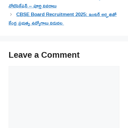
నోటిఫికేషన్ – పూర్తి వివరాలు
CBSE Board Recruitment 2025: ఇంటర్ అర్హతతో
కేంద్ర ప్రభుత్వ ఉద్యోగాలు విడుదల
Leave a Comment
Comment