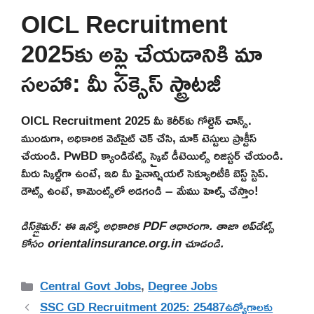
OICL Recruitment
2025కు అప్లై చేయడానికి మా
సలహా: మీ సక్సెస్ స్ట్రాటజీ
OICL Recruitment 2025 మీ కెరీర్‌కు గోల్డెన్ చాన్స్.
ముందుగా, అధికారిక వెబ్‌సైట్ చెక్ చేసి, మాక్ టెస్టులు ప్రాక్టీస్
చేయండి. PwBD క్యాండిడేట్స్ స్క్రైబ్ డీటెయిల్స్ రిజిస్టర్ చేయండి.
మీరు స్కిల్డ్‌గా ఉంటే, ఇది మీ ఫైనాన్షియల్ సెక్యూరిటీకి బెస్ట్ స్టెప్.
డౌట్స్ ఉంటే, కామెంట్స్‌లో అడగండి – మేము హెల్ప్ చేస్తాం!
డిస్‌క్లైమర్: ఈ ఇన్ఫో అధికారిక PDF ఆధారంగా. తాజా అప్‌డేట్స్
కోసం orientalinsurance.org.in చూడండి.
Categories
Central Govt Jobs
,
Degree Jobs
SSC GD Recruitment 2025: 25487ఉద్యోగాలకు