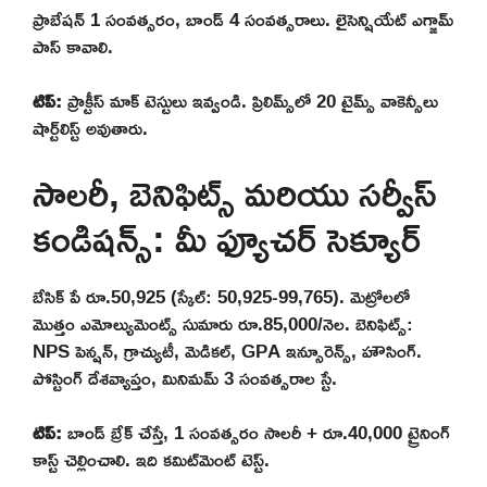
ప్రాబేషన్ 1 సంవత్సరం, బాండ్ 4 సంవత్సరాలు. లైసెన్షియేట్ ఎగ్జామ్
పాస్ కావాలి.
టిప్:
ప్రాక్టీస్ మాక్ టెస్టులు ఇవ్వండి. ప్రిలిమ్స్‌లో 20 టైమ్స్ వాకెన్సీలు
షార్ట్‌లిస్ట్ అవుతారు.
సాలరీ, బెనిఫిట్స్ మరియు సర్వీస్
కండిషన్స్: మీ ఫ్యూచర్ సెక్యూర్
బేసిక్ పే రూ.50,925 (స్కేల్: 50,925-99,765). మెట్రోలలో
మొత్తం ఎమోల్యుమెంట్స్ సుమారు రూ.85,000/నెల. బెనిఫిట్స్:
NPS పెన్షన్, గ్రాచ్యుటీ, మెడికల్, GPA ఇన్సూరెన్స్, హౌసింగ్.
పోస్టింగ్ దేశవ్యాప్తం, మినిమమ్ 3 సంవత్సరాల స్టే.
టిప్:
బాండ్ బ్రేక్ చేస్తే, 1 సంవత్సరం సాలరీ + రూ.40,000 ట్రైనింగ్
కాస్ట్ చెల్లించాలి. ఇది కమిట్‌మెంట్ టెస్ట్.