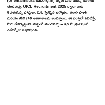
(orientalinsurance.org.in) ద్వారా మీరు మరిన్ని వివరాలు
చూడవచ్చు. OICL Recruitment 2025 ద్వారా వారు
తెరువుతున్న పోస్టులు, మీకు స్థిరమైన ఉద్యోగం, మంచి సాలరీ
మరియు కెరీర్ గ్రోత్ అవకాశాలను అందిస్తాయి. ఈ సంస్థలో పనిచేస్తే,
మీరు దేశవ్యాప్తంగా పోస్టింగ్ పొందవచ్చు – ఇది మీ ప్రొఫెషనల్
నెట్‌వర్క్‌ను విస్తరిస్తుంది.