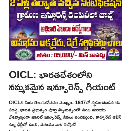
OICL: భారతదేశంలోని
నమ్మకమైన ఇన్సూరెన్స్ గియంట్
OICLని మీరు తెలుసుకోవడం ముఖ్యం. 1947లో స్థాపించబడిన ఈ
సంస్థ, భారత ప్రభుత్వం పూర్తి స్వామిత్వంలో ఉంది మరియు
దేశవ్యాప్తంగా జనరల్ ఇన్సూరెన్స్ సేవలు అందిస్తుంది. కార్పొరేట్ ఆఫీస్
న్యూ ఢిల్లీలో ఉంది, మరియు వారి వెబ్‌సైట్