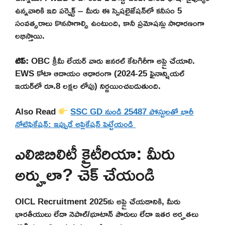
ఉన్నవారికి ఇది పర్ఫెక్ట్ – మీరు ఈ స్పెషలైజేషన్‌లో కనీసం 5
సంవత్సరాలు కొనసాగాల్సి ఉంటుంది, కానీ ప్రమోషన్లు సాధారణంగా
లభిస్తాయి.
టిప్:
OBC క్రీమీ లేయర్ వారు జనరల్ కేటగిరీగా అప్లై చేయాలి.
EWS కోటా ఆదాయం ఆధారంగా (2024-25 ఫైనాన్షియల్
ఇయర్‌లో రూ.8 లక్షల లోపు) నిర్ణయించబడుతుంది.
Also Read
SSC GD నుండి 25487 పోస్టులతో భారీ
నోటిఫికేషన్: ఇప్పుడే అప్లికేషన్ పెట్టేయండి
ఎలిజిబిలిటీ క్రైటీరియా: మీరు
అర్హులా? చెక్ చేయండి
OICL Recruitment 2025కు అప్లై చేయడానికి, మీరు
భారతీయులు లేదా నెపాల్/భూటాన్ పౌరులు లేదా ఇతర అర్హతలు