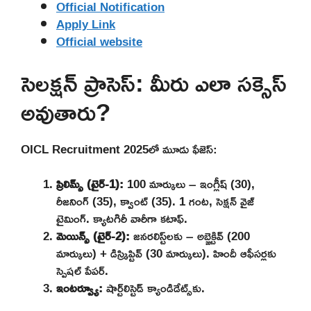
Official Notification
Apply Link
Official website
సెలక్షన్ ప్రాసెస్: మీరు ఎలా సక్సెస్
అవుతారు?
OICL Recruitment 2025లో మూడు ఫేజెస్:
ప్రిలిమ్స్ (టైర్-1):
100 మార్కులు – ఇంగ్లీష్ (30),
రీజనింగ్ (35), క్వాంట్ (35). 1 గంట, సెక్షన్ వైజ్
టైమింగ్. క్యాటగిరీ వారీగా కటాఫ్.
మెయిన్స్ (టైర్-2):
జనరలిస్ట్‌లకు – అబ్జెక్టివ్ (200
మార్కులు) + డిస్క్రిప్టివ్ (30 మార్కులు). హిందీ ఆఫీసర్లకు
స్పెషల్ పేపర్.
ఇంటర్వ్యూ:
షార్ట్‌లిస్టెడ్ క్యాండిడేట్స్‌కు.