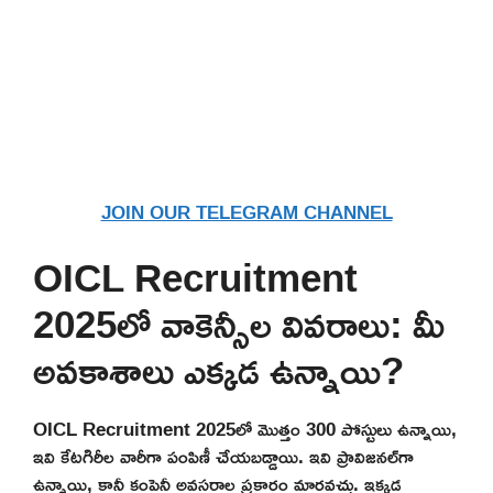
JOIN OUR TELEGRAM CHANNEL
OICL Recruitment
2025లో వాకెన్సీల వివరాలు: మీ
అవకాశాలు ఎక్కడ ఉన్నాయి?
OICL Recruitment 2025లో మొత్తం 300 పోస్టులు ఉన్నాయి,
ఇవి కేటగిరీల వారీగా పంపిణీ చేయబడ్డాయి. ఇవి ప్రావిజనల్‌గా
ఉన్నాయి, కానీ కంపెనీ అవసరాల ప్రకారం మారవచ్చు. ఇక్కడ