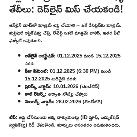
తేదీలు: డెడ్‌లైన్ మిస్ చేయకండి!
ఆన్‌లైన్ మోడ్‌లో మాత్రమే అప్లై చేయాలి – ఒకే డిసిప్లిన్‌కు మాత్రమే.
మల్టిపుల్ అప్లికేషన్లు చేస్తే, లేటెస్ట్ ఒకటి మాత్రమే వాలిడ్, ఇతర ఫీజ్
ఫార్ఫీట్ అవుతుంది.
ఆన్‌లైన్ రిజిస్ట్రేషన్:
01.12.2025 నుండి 15.12.2025
వరకు
ఫీజు పేమెంట్:
01.12.2025 (6:30 PM) నుండి
15.12.2025 మిడ్‌నైట్ వరకు
ప్రిలిమ్స్ ఎగ్జామ్:
10.01.2026 (టెంటేటివ్)
కాల్ లెటర్స్:
తర్వాత నోటిఫై చేస్తారు
మెయిన్స్ ఎగ్జామ్:
28.02.2026 (టెంటేటివ్)
టిప్:
అప్లై చేసేముందు అన్ని డాక్యుమెంట్లు (ID ప్రూఫ్, ఎడ్యుకేషన్
సర్టిఫికేట్లు) రెడీ చేసుకోండి. మార్పులు అనంతరం అనుమతించరు.