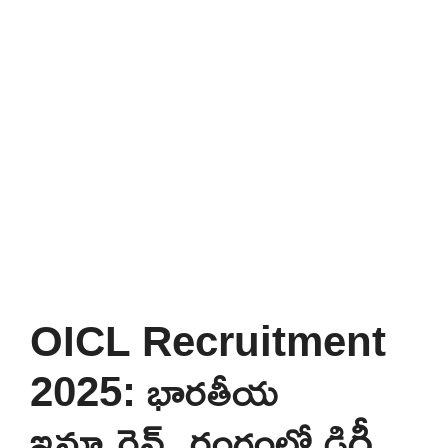
OICL Recruitment
2025: భారతీయ
ఇన్సూరెన్స్ రంగంలో డిగ్రీ