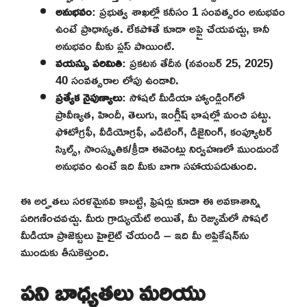
అనుభవం
: ప్రభుత్వ శాఖల్లో కనీసం 1 సంవత్సరం అనుభవం
ఉంటే ప్రాధాన్యత. లేకపోతే కూడా అప్లై చేయవచ్చు, కానీ
అనుభవం మీకు ప్లస్ పాయింట్.
వయస్సు పరిమితి
: ప్రకటన తేదీన (నవంబర్ 25, 2025)
40 సంవత్సరాల లోపు ఉండాలి.
ప్రత్యేక నైపుణ్యాలు
: సోషల్ మీడియా హ్యాండ్లింగ్‌లో
ప్రావీణ్యత, హిందీ, తెలుగు, ఇంగ్లీష్ భాషల్లో మంచి పట్టు.
ఫోటోగ్రఫీ, వీడియోగ్రఫీ, ఎడిటింగ్, డిజైనింగ్, కంప్యూటర్
స్కిల్స్, సాంస్కృతిక/క్రీడా ఈవెంట్లు నిర్వహణలో ముందుండే
అనుభవం ఉంటే ఇది మీకు బాగా సహాయపడుతుంది.
ఈ అర్హతలు సరళమైనవి కాబట్టి, ఫ్రెషర్లు కూడా ఈ అవకాశాన్ని
పరిగణించవచ్చు. మీరు గ్రాడ్యుయేట్ అయితే, మీ రెజ్యుమే‌లో సోషల్
మీడియా ప్రాజెక్టులు హైలైట్ చేయండి – ఇది మీ అప్లికేషన్‌ను
ముందుకు తీసుకెళ్తుంది.
పని బాధ్యతలు మరియు