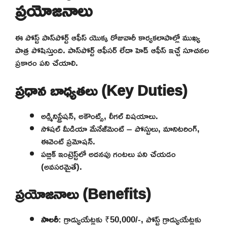
ప్రయోజనాలు
ఈ పోస్ట్ పాస్‌పోర్ట్ ఆఫీస్ యొక్క రోజువారీ కార్యకలాపాల్లో ముఖ్య
పాత్ర పోషిస్తుంది. పాస్‌పోర్ట్ ఆఫీసర్ లేదా హెడ్ ఆఫీస్ ఇచ్చే సూచనల
ప్రకారం పని చేయాలి.
ప్రధాన బాధ్యతలు (Key Duties)
అడ్మినిస్ట్రేషన్, అకౌంట్స్, లీగల్ విషయాలు.
సోషల్ మీడియా మేనేజ్‌మెంట్ – పోస్టులు, మానిటరింగ్,
ఈవెంట్ ప్రమోషన్.
పబ్లిక్ ఇంట్రెస్ట్‌లో అదనపు గంటలు పని చేయడం
(అవసరమైతే).
ప్రయోజనాలు (Benefits)
సాలరీ
: గ్రాడ్యుయేట్లకు ₹50,000/-, పోస్ట్ గ్రాడ్యుయేట్లకు