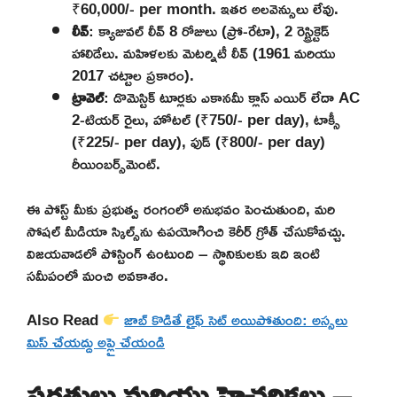
₹60,000/- per month. ఇతర అలవెన్సులు లేవు.
లీవ్
: క్యాజువల్ లీవ్ 8 రోజులు (ప్రో-రేటా), 2 రెస్ట్రిక్టెడ్
హాలిడేలు. మహిళలకు మెటర్నిటీ లీవ్ (1961 మరియు
2017 చట్టాల ప్రకారం).
ట్రావెల్
: డొమెస్టిక్ టూర్లకు ఎకానమీ క్లాస్ ఎయిర్ లేదా AC
2-టియర్ రైలు, హోటల్ (₹750/- per day), టాక్సీ
(₹225/- per day), ఫుడ్ (₹800/- per day)
రీయింబర్స్‌మెంట్.
ఈ పోస్ట్ మీకు ప్రభుత్వ రంగంలో అనుభవం పెంచుతుంది, మరి
సోషల్ మీడియా స్కిల్స్‌ను ఉపయోగించి కెరీర్ గ్రోత్ చేసుకోవచ్చు.
విజయవాడలో పోస్టింగ్ ఉంటుంది – స్థానికులకు ఇది ఇంటి
సమీపంలో మంచి అవకాశం.
Also Read
జాబ్ కొడితే లైఫ్ సెట్ అయిపోతుంది: అస్సలు
మిస్ చేయద్దు అప్లై చేయండి
షరతులు మరియు హెచ్చరికలు –