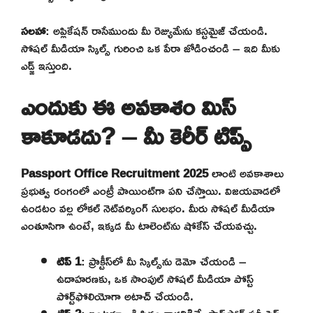
సలహా
: అప్లికేషన్ రాసేముందు మీ రెజ్యుమే‌ను కస్టమైజ్ చేయండి.
సోషల్ మీడియా స్కిల్స్ గురించి ఒక పేరా జోడించండి – ఇది మీకు
ఎడ్జ్ ఇస్తుంది.
ఎందుకు ఈ అవకాశం మిస్
కాకూడదు? – మీ కెరీర్ టిప్స్
Passport Office Recruitment 2025
లాంటి అవకాశాలు
ప్రభుత్వ రంగంలో ఎంట్రీ పాయింట్‌గా పని చేస్తాయి. విజయవాడలో
ఉండటం వల్ల లోకల్ నెట్‌వర్కింగ్ సులభం. మీరు సోషల్ మీడియా
ఎంతూసిగా ఉంటే, ఇక్కడ మీ టాలెంట్‌ను షోకేస్ చేయవచ్చు.
టిప్ 1
: ప్రాక్టీస్‌లో మీ స్కిల్స్‌ను డెమో చేయండి –
ఉదాహరణకు, ఒక సాంపుల్ సోషల్ మీడియా పోస్ట్
పోర్ట్‌ఫోలియోగా అటాచ్ చేయండి.