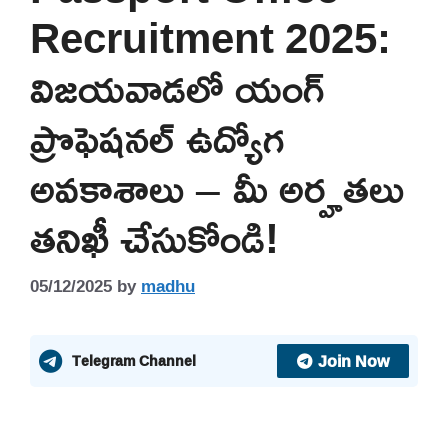
Recruitment 2025:
విజయవాడలో యంగ్
ప్రొఫెషనల్ ఉద్యోగ
అవకాశాలు – మీ అర్హతలు
తనిఖీ చేసుకోండి!
05/12/2025
by
madhu
Join Now
Telegram Channel