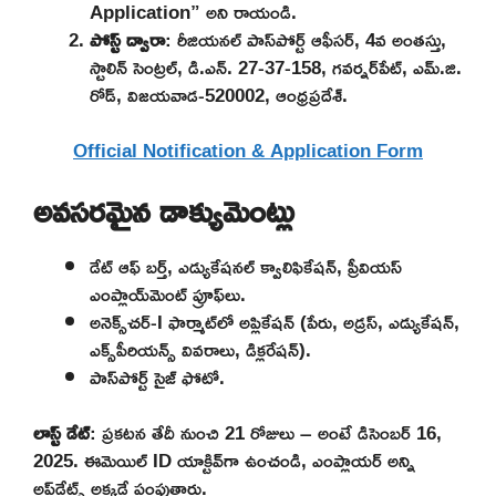
Application” అని రాయండి.
పోస్ట్ ద్వారా
: రీజియనల్ పాస్‌పోర్ట్ ఆఫీసర్, 4వ అంతస్తు,
స్టాలిన్ సెంట్రల్, డి.ఎన్. 27-37-158, గవర్నర్‌పేట్, ఎమ్.జి.
రోడ్, విజయవాడ-520002, ఆంధ్రప్రదేశ్.
Official Notification & Application Form
అవసరమైన డాక్యుమెంట్లు
డేట్ ఆఫ్ బర్త్, ఎడ్యుకేషనల్ క్వాలిఫికేషన్, ప్రీవియస్
ఎంప్లాయ్‌మెంట్ ప్రూఫ్‌లు.
అనెక్స్‌చర్-I ఫార్మాట్‌లో అప్లికేషన్ (పేరు, అడ్రస్, ఎడ్యుకేషన్,
ఎక్స్‌పీరియన్స్ వివరాలు, డిక్లరేషన్).
పాస్‌పోర్ట్ సైజ్ ఫోటో.
లాస్ట్ డేట్
: ప్రకటన తేదీ నుంచి 21 రోజులు – అంటే డిసెంబర్ 16,
2025. ఈమెయిల్ ID యాక్టివ్‌గా ఉంచండి, ఎంప్లాయర్ అన్ని
అప్‌డేట్స్ అక్కడే పంపుతారు.