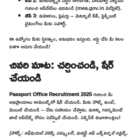
టిప్ 2
: ఇంటర్వ్యూకి సిద్ధం కాగలిగితే, పాస్‌పోర్ట్ సర్వీసెస్
గురించి అప్‌డేట్‌లు చదవండి (mea.gov.in వెబ్‌సైట్).
టిప్ 3
: మహిళలు, ఫ్రెషర్లు – మెటర్నిటీ లీవ్, ఫ్లెక్సిబుల్
టైమింగ్‌లు మీకు సపోర్ట్.
ఈ ఉద్యోగం మీకు స్థిరత్వం, అనుభవం ఇస్తుంది. అప్లై చేసి మీ కలల
దిశగా అడుగు వేయండి!
చివరి మాట: చర్చించండి, షేర్
చేయండి
Passport Office Recruitment 2025
గురించి మీ
అభిప్రాయాలు కామెంట్స్‌లో షేర్ చేయండి. మీకు డౌట్స్ ఉంటే,
మెయిల్ చేయండి – నేను సహాయం చేస్తాను. మరిన్ని గవర్నమెంట్
జాబ్ అప్‌డేట్స్ కోసం సబ్‌స్క్రైబ్ చేయండి. సక్సెస్‌కి శుభాకాంక్షలు!
(సోర్స్: ఆఫీషియల్ వెకెన్సీ సర్క్యులర్, మినిస్ట్రీ ఆఫ్ ఎక్స్‌టర్నల్ అఫైర్స్.