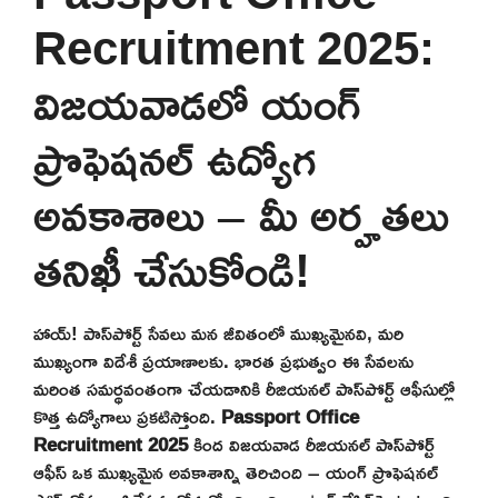
Recruitment 2025:
విజయవాడలో యంగ్
ప్రొఫెషనల్ ఉద్యోగ
అవకాశాలు – మీ అర్హతలు
తనిఖీ చేసుకోండి!
హాయ్! పాస్‌పోర్ట్ సేవలు మన జీవితంలో ముఖ్యమైనవి, మరి
ముఖ్యంగా విదేశీ ప్రయాణాలకు. భారత ప్రభుత్వం ఈ సేవలను
మరింత సమర్థవంతంగా చేయడానికి రీజియనల్ పాస్‌పోర్ట్ ఆఫీసుల్లో
కొత్త ఉద్యోగాలు ప్రకటిస్తోంది.
Passport Office
Recruitment 2025
కింద విజయవాడ రీజియనల్ పాస్‌పోర్ట్
ఆఫీస్ ఒక ముఖ్యమైన అవకాశాన్ని తెరిచింది – యంగ్ ప్రొఫెషనల్