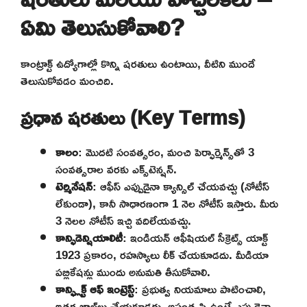
ఏమి తెలుసుకోవాలి?
కాంట్రాక్ట్ ఉద్యోగాల్లో కొన్ని షరతులు ఉంటాయి, వీటిని ముందే
తెలుసుకోవడం మంచిది.
ప్రధాన షరతులు (Key Terms)
కాలం
: మొదటి సంవత్సరం, మంచి పెర్ఫార్మెన్స్‌తో 3
సంవత్సరాల వరకు ఎక్స్‌టెన్షన్.
టెర్మినేషన్
: ఆఫీస్ ఎప్పుడైనా క్యాన్సిల్ చేయవచ్చు (నోటీస్
లేకుండా), కానీ సాధారణంగా 1 నెల నోటీస్ ఇస్తారు. మీరు
3 నెలల నోటీస్ ఇచ్చి వదిలేయవచ్చు.
కాన్ఫిడెన్షియాలిటీ
: ఇండియన్ ఆఫీషియల్ సీక్రెట్స్ యాక్ట్
1923 ప్రకారం, రహస్యాలు లీక్ చేయకూడదు. మీడియా
పబ్లికేషన్లు ముందు అనుమతి తీసుకోవాలి.
కాన్ఫ్లిక్ట్ ఆఫ్ ఇంట్రెస్ట్
: ప్రభుత్వ నియమాలు పాటించాలి,
ఇతర జాబ్‌లు చేయకూడదు. అసంతృప్తి ఉంటే ఎప్పుడైనా