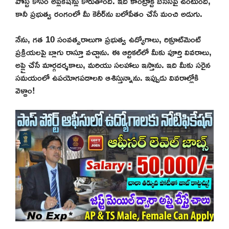
పోస్ట్ కోసం అప్లికేషన్లు కోరుతోంది. ఇది కాంట్రాక్ట్ బేసిస్‌పై ఉంటుంది,
కానీ ప్రభుత్వ రంగంలో మీ కెరీర్‌ను బలోపేతం చేసే మంచి అడుగు.
నేను, గత 10 సంవత్సరాలుగా ప్రభుత్వ ఉద్యోగాలు, రిక్రూట్‌మెంట్
ప్రక్రియలపై బ్లాగు రాస్తూ వచ్చాను. ఈ ఆర్టికల్‌లో మీకు పూర్తి వివరాలు,
అప్లై చేసే మార్గదర్శకాలు, మరియు సలహాలు ఇస్తాను. ఇది మీకు సరైన
సమయంలో ఉపయోగపడాలని ఆశిస్తున్నాను. ఇప్పుడు వివరాల్లోకి
వెళ్దాం!