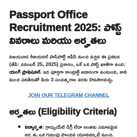
Passport Office
Recruitment 2025: పోస్ట్
వివరాలు మరియు అర్హతలు
విజయవాడ రీజియనల్ పాస్‌పోర్ట్ ఆఫీస్ నుంచి వచ్చిన ఈ ప్రకటన
(తేదీ: నవంబర్ 25, 2025) ప్రకారం, ఒకే ఒక పోస్ట్ ఖాళీగా ఉంది:
యంగ్ ప్రొఫెషనల్
. ఇది పూర్తిగా కాంట్రాక్ట్ ఆధారంగా ఉంటుంది, కానీ
మంచి పనితీరుతో మీరు 3 సంవత్సరాల వరకు కొనసాగవచ్చు.
JOIN OUR TELEGRAM CHANNEL
అర్హతలు (Eligibility Criteria)
విద్యార్హత
: గ్రాడ్యుయేట్ డిగ్రీ లేదా అంతకు సమానమైన
అర్హత, ఒక గుర్తింపు పొందిన యూనివర్సిటీ నుంచి.