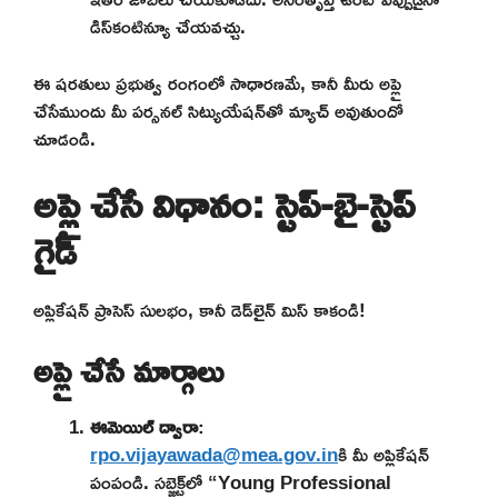
డిస్‌కంటిన్యూ చేయవచ్చు.
ఈ షరతులు ప్రభుత్వ రంగంలో సాధారణమే, కానీ మీరు అప్లై
చేసేముందు మీ పర్సనల్ సిట్యుయేషన్‌తో మ్యాచ్ అవుతుందో
చూడండి.
అప్లై చేసే విధానం: స్టెప్-బై-స్టెప్
గైడ్
అప్లికేషన్ ప్రాసెస్ సులభం, కానీ డెడ్‌లైన్ మిస్ కాకండి!
అప్లై చేసే మార్గాలు
ఈమెయిల్ ద్వారా
:
rpo.vijayawada@mea.gov.in
కి మీ అప్లికేషన్
పంపండి. సబ్జెక్ట్‌లో “Young Professional