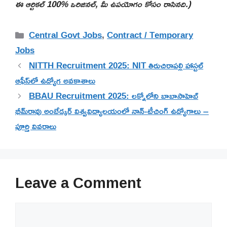
ఈ ఆర్టికల్ 100% ఒరిజినల్, మీ ఉపయోగం కోసం రాసినది.)
Categories
Central Govt Jobs
,
Contract / Temporary
Jobs
NITTH Recruitment 2025: NIT తిరుచిరాపల్లి హాస్టల్
ఆఫీస్‌లో ఉద్యోగ అవకాశాలు
BBAU Recruitment 2025: లక్నోలోని బాబాసాహెబ్
భీమ్‌రావు అంబేడ్కర్ విశ్వవిద్యాలయంలో నాన్-టీచింగ్ ఉద్యోగాలు –
పూర్తి వివరాలు
Leave a Comment
Comment