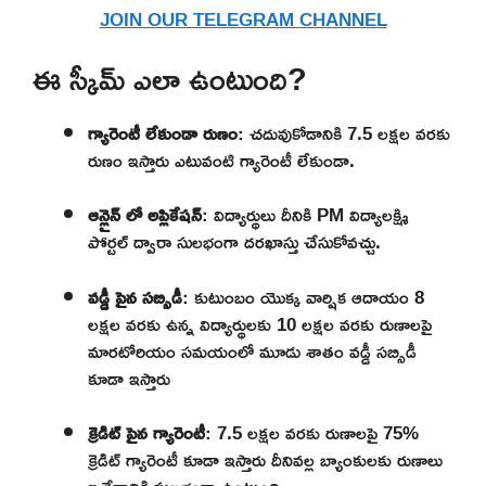
JOIN OUR TELEGRAM CHANNEL
ఈ స్కీమ్ ఎలా ఉంటుంది?
గ్యారెంటీ లేకుండా రుణం
: చదువుకోడానికి 7.5 లక్షల వరకు
రుణం ఇస్తారు ఎటువంటి గ్యారెంటీ లేకుండా.
ఆన్లైన్ లో అప్లికేషన్
: విద్యార్థులు దీనికి PM విద్యాలక్ష్మి
పోర్టల్ ద్వారా సులభంగా దరఖాస్తు చేసుకోవచ్చు.
వడ్డీ పైన సబ్సిడీ
: కుటుంబం యొక్క వార్షిక ఆదాయం 8
లక్షల వరకు ఉన్న విద్యార్థులకు 10 లక్షల వరకు రుణాలపై
మారటోరియం సమయంలో మూడు శాతం వడ్డీ సబ్సిడీ
కూడా ఇస్తారు
క్రెడిట్ పైన గ్యారెంటీ
: 7.5 లక్షల వరకు రుణాలపై 75%
క్రెడిట్ గ్యారెంటీ కూడా ఇస్తారు దీనివల్ల బ్యాంకులకు రుణాలు