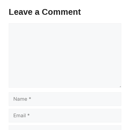
Leave a Comment
Comment
Name
Email
Website