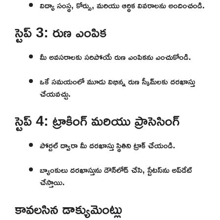
విద్యా సంస్థ, కోర్సు, మరియు ఆర్థిక వివరాలను అందించండి.
స్టెప్ 3: రుణ ఎంపిక
మీ అవసరాలకు సరిపోయే రుణ ఎంపికను ఎంచుకోండి.
ఒకే సమయంలో మూడు విభిన్న రుణ స్కీమ్‌లకు దరఖాస్తు
చేయవచ్చు.
స్టెప్ 4: ట్రాకింగ్ మరియు ప్రాసెసింగ్
పోర్టల్ ద్వారా మీ దరఖాస్తు స్థితిని ట్రాక్ చేయండి.
బ్యాంకులు దరఖాస్తును డౌన్‌లోడ్ చేసి, స్టేటస్‌ను అప్‌డేట్
చేస్తాయి.
కావలసిన డాక్యుమెంట్లు