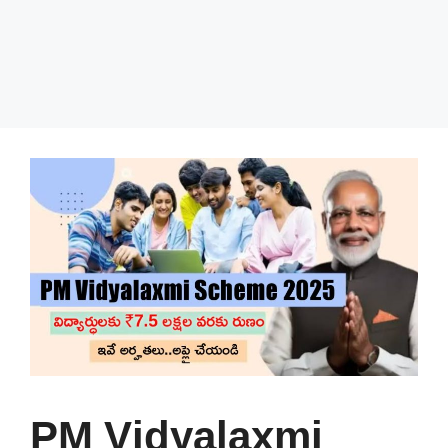
PM Vidyalaxmi