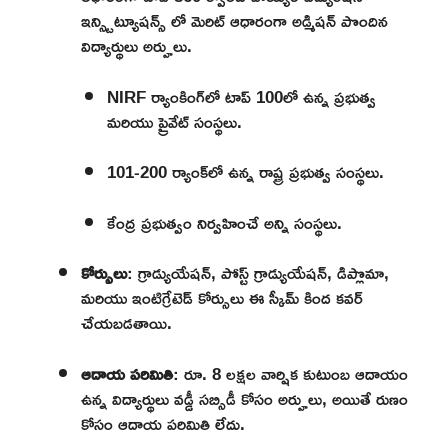
ఇన్స్టిట్యూషన్స్ లో మెరిట్ ఆధారంగా అడ్మిషన్ పొందిన
విద్యార్థులు అర్హులు.
NIRF ర్యాంకింగ్‌లో టాప్ 100లో ఉన్న ప్రభుత్వ
మరియు ప్రైవేట్ సంస్థలు.
101-200 ర్యాంక్‌లో ఉన్న రాష్ట్ర ప్రభుత్వ సంస్థలు.
కేంద్ర ప్రభుత్వం నిర్వహించే అన్ని సంస్థలు.
కోర్సులు
: గ్రాడ్యుయేషన్, పోస్ట్ గ్రాడ్యుయేషన్, డిప్లొమా,
మరియు ఇంటిగ్రేటెడ్ కోర్సులు ఈ స్కీమ్ కింద కవర్
చేయబడతాయి.
ఆదాయ పరిమితి
: రూ. 8 లక్షల వార్షిక కుటుంబ ఆదాయం
ఉన్న విద్యార్థులు వడ్డీ సబ్సిడీ కోసం అర్హులు, అయితే రుణం
కోసం ఆదాయ పరిమితి లేదు.