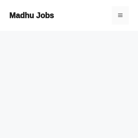
Skip
to
Madhu Jobs
Menu
content