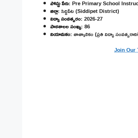
పోస్టు పేరు
: Pre Primary School Instruc
జిల్లా
: సిద్దిపేట (Siddipet District)
విద్యా సంవత్సరం
: 2026-27
పాఠశాలల సంఖ్య
: 86
నియామకం
: తాత్కాలికం (ప్రతి విద్యా సంవత్సరాన
Join Our