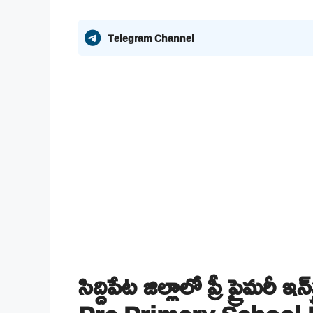
Telegram Channel
సిద్దిపేట జిల్లాలో ప్రీ ప్రైమరీ