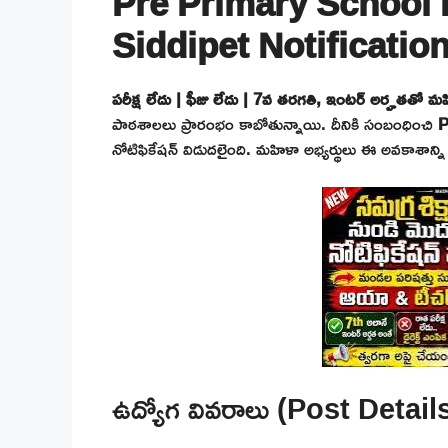
Pre Primary School 
Siddipet Notificatio
పరీక్ష లేదు | ఫీజు లేదు | 7వ తరగతి, ఇంటర్ అర్హతతో 
పాఠశాలలు ప్రారంభం కాబోతున్నాయి. దీనికి సంబంధించి
P
నోటిఫికేషన్ విడుదలైంది. మహిళా అభ్యర్థులు ఈ అవకాశాన్ని 
ఉద్యోగ వివరాలు (Post Detail