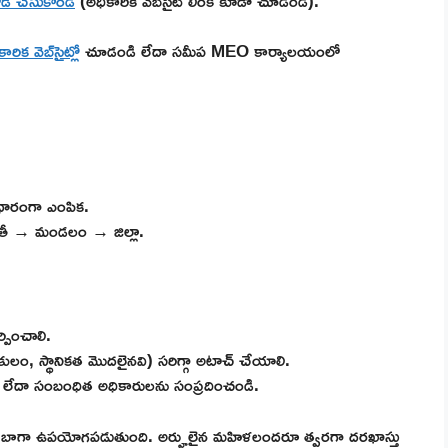
డ్ చేసుకోండి
(అధికారిక వెబ్‌సైట్ లింక్ కూడా చూడండి).
ిక వెబ్‌సైట్
లో చూడండి లేదా సమీప MEO కార్యాలయంలో
ఆధారంగా ఎంపిక.
యతీ → మండలం → జిల్లా.
పించాలి.
 కులం, స్థానికత మొదలైనవి) సరిగ్గా అటాచ్ చేయాలి.
డి లేదా సంబంధిత అధికారులను సంప్రదించండి.
బాగా ఉపయోగపడుతుంది. అర్హులైన మహిళలందరూ త్వరగా దరఖాస్తు