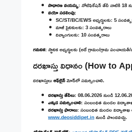
సాధారణ వయస్సు
: నోటిఫికేషన్ తేదీ నాటికి 18
వయో సడలింపు
:
SC/ST/BC/EWS అభ్యర్థులకు: 5 సంవత్స
మాజీ సైనికులకు: 3 సంవత్సరాలు
దివ్యాంగులకు: 10 సంవత్సరాలు
గమనిక
: స్థానిక అభ్యర్థులకు (అదే గ్రామం/గ్రామ పంచాయతీ
దరఖాస్తు విధానం (How to Ap
దరఖాస్తులు
ఆఫ్‌లైన్
మోడ్‌లో సమర్పించాలి.
దరఖాస్తు తేదీలు
: 08.06.2026 నుండి 12.06.2
ఎక్కడ సమర్పించాలి
: సంబంధిత మండల విద్యాశా
దరఖాస్తు ఫారాలు
: సంబంధిత మండల విద్యాశాఖ అధి
www.deosiddipet.in
నుండి పొందవచ్చు.