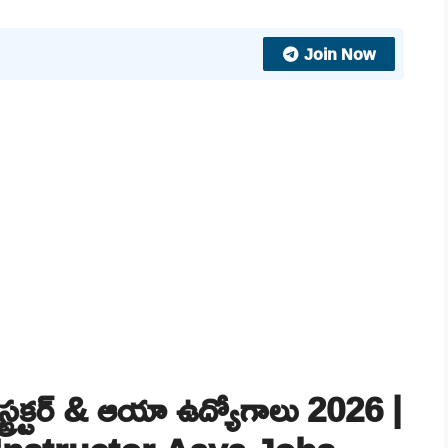
Join Now
 ఇన్‌స్ట్రక్టర్ & ఆయా ఉద్యోగాలు 2026 |