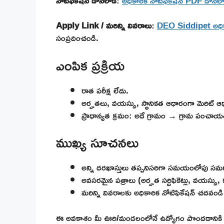
నోటిఫికేషన్ డౌన్‌లోడ్
:
అధికారిక నోటిఫికేషన్ PDF డౌన్‌లో
Apply Link / మరిన్ని వివరాలు
:
DEO Siddipet అధికార
సంప్రదించండి.
ఎంపిక ప్రక్రియ
రాత పరీక్ష లేదు.
అర్హతలు, వయస్సు, స్థానికత ఆధారంగా మెరిట్ 
ప్రాధాన్యత క్రమం: అదే గ్రామం → గ్రామ పంచా
ముఖ్య సూచనలు
అన్ని దరఖాస్తులు తప్పనిసరిగా సమయంలోపు సమర్
అవసరమైన పత్రాలు (అర్హత సర్టిఫికెట్లు, వయస్సు,
మరిన్ని వివరాలకు అధికారిక నోటిఫికేషన్ చదవం
ఈ అవకాశం మీ ఊరి/మండలంలోనే ఉద్యోగం పొందడానికి 