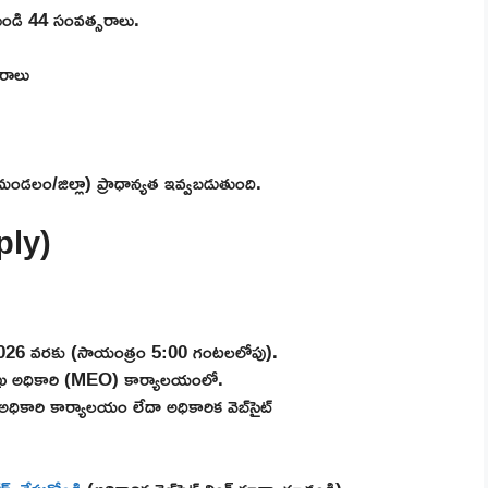
 నుండి 44 సంవత్సరాలు.
రాలు
/మండలం/జిల్లా) ప్రాధాన్యత ఇవ్వబడుతుంది.
ply)
026 వరకు (సాయంత్రం 5:00 గంటలలోపు).
ఖ అధికారి (MEO) కార్యాలయంలో.
కారి కార్యాలయం లేదా అధికారిక వెబ్‌సైట్