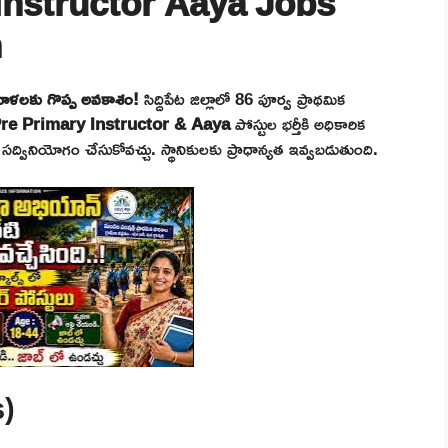
Instructor Aaya Jobs
n
మహిళలకు గొప్ప అవకాశం!
సిద్దిపేట జిల్లాలో 86 పూర్వ ప్రాథమిక
re Primary Instructor & Aaya
పోస్టుల భర్తీకి అధికారిక
సద్వినియోగం చేసుకోవచ్చు. స్థానికులకు ప్రాధాన్యత ఇవ్వబడుతుంది.
s)