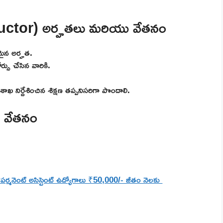
nstructor) అర్హతలు మరియు వేతనం
మైన అర్హత.
ర్సు చేసిన వారికి.
ాఖ నిర్దేశించిన శిక్షణ తప్పనిసరిగా పొందాలి.
 వేతనం
ర్మనెంట్ అసిస్టెంట్ ఉద్యోగాలు ₹50,000/- జీతం నెలకు