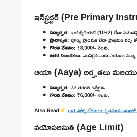
ఇన్‌స్ట్రక్టర్ (Pre Primary I
విద్యార్హత
: ఇంటర్మీడియట్ (10+2) లేదా సమాన
ప్రాధాన్యత
: పూర్వ ప్రాథమిక లేదా ప్రాథమిక విద్య కో
గౌరవ వేతనం
: ₹8,000/- నెలకు.
ఇతర నిబంధనలు
: ఎంపికైన వారు పాఠశాల విద్యా శ
ఆయా (Aaya) అర్హతలు మరియు
విద్యార్హత
: 7వ తరగతి ఉత్తీర్ణత.
గౌరవ వేతనం
: ₹6,000/- నెలకు.
Also Read
రాత పరీక్ష లేకుండా వ్యవసాయ శాఖలో ప
వయోపరిమితి (Age Limit)