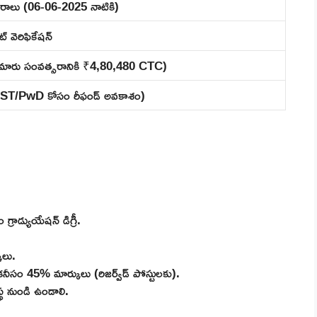
సరాలు (06-06-2025 నాటికి)
్ వెరిఫికేషన్
మారు సంవత్సరానికి ₹4,80,480 CTC)
C/ST/PwD కోసం రీఫండ్ అవకాశం)
రాడ్యుయేషన్ డిగ్రీ.
లు.
 45% మార్కులు (రిజర్వ్‌డ్ పోస్టులకు).
్థ నుండి ఉండాలి.