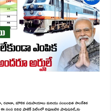
్థగా, రవాణా, మౌలిక సదుపాయాలు మరియు సంబంధిత సాంకేతిక
ంస్థ వివిధ ప్రాజెక్ట్ సైట్‌లలో నిపుణులైన ప్రొఫెషనల్స్‌ను