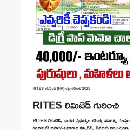
RITES అసిస్టెంట్ (HR) రిక్రూట్‌మెంట్ 2025
RITES లిమిటెడ్ గురించి
RITES లిమిటెడ్, భారత ప్రభుత్వం యొక్క నవరత్న సంస
రంగాలలో బహుళ-విభాగాల కన్సల్టెన్సీ సేవలను అందిస్తుంది. ఈ స