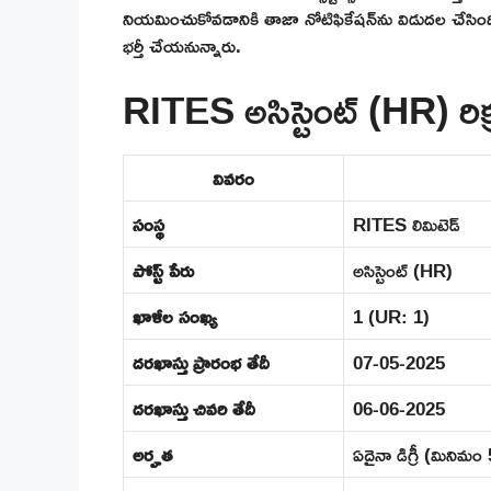
నియమించుకోవడానికి తాజా నోటిఫికేషన్‌ను విడుదల చేసింది. ఈ
భర్తీ చేయనున్నారు.
RITES అసిస్టెంట్ (HR) రిక్
వివరం
సంస్థ
RITES లిమిటెడ్
పోస్ట్ పేరు
అసిస్టెంట్ (HR)
ఖాళీల సంఖ్య
1 (UR: 1)
దరఖాస్తు ప్రారంభ తేదీ
07-05-2025
దరఖాస్తు చివరి తేదీ
06-06-2025
అర్హత
ఏదైనా డిగ్రీ (మినిమ