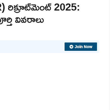
 రిక్రూట్‌మెంట్ 2025:
ూర్తి వివరాలు
Join Now