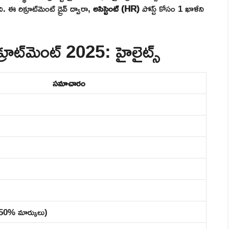
 రిక్రూట్‌మెంట్ డ్రైవ్ ద్వారా,
అసిస్టెంట్ (HR)
పోస్ట్ కోసం 1 ఖాళీని
రూట్‌మెంట్ 2025: హైలైట్స్
సమాచారం
ం 50% మార్కులు)