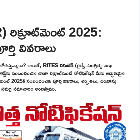
 రిక్రూట్‌మెంట్ 2025:
ూర్తి వివరాలు
ఆలోచిస్తున్నారా? అయితే,
RITES లిమిటెడ్
(రైల్వే మంత్రిత్వ శాఖ
స్ట్‌కు సంబంధించిన తాజా రిక్రూట్‌మెంట్ నోటిఫికేషన్ మీకు అద్భుతమైన
్‌మెంట్ 2025కి సంబంధించిన పూర్తి వివరాలు, అర్హతలు, దరఖాస్తు
చి సమగ్ర సమాచారం అందిస్తాము.