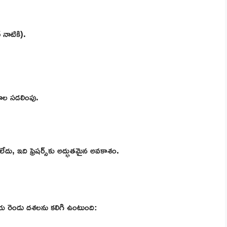
నాటికి).
ాల సడలింపు.
ు, ఇది ఫ్రెషర్స్‌కు అద్భుతమైన అవకాశం.
్రియ రెండు దశలను కలిగి ఉంటుంది: