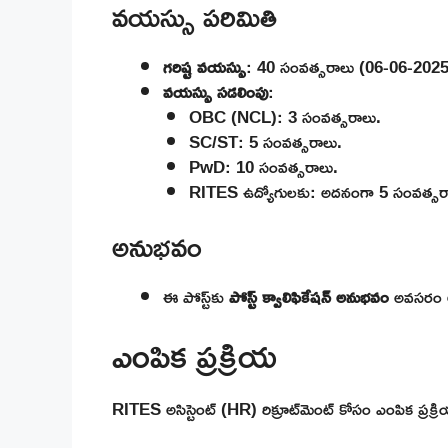
వయస్సు పరిమితి
గరిష్ట వయస్సు
: 40 సంవత్సరాలు (06-06-2025 
వయస్సు సడలింపు
:
OBC (NCL): 3 సంవత్సరాలు.
SC/ST: 5 సంవత్సరాలు.
PwD: 10 సంవత్సరాలు.
RITES ఉద్యోగులకు: అదనంగా 5 సంవత్సర
అనుభవం
ఈ పోస్ట్‌కు
పోస్ట్ క్వాలిఫికేషన్ అనుభవం
అవసరం లేద
ఎంపిక ప్రక్రియ
RITES అసిస్టెంట్ (HR) రిక్రూట్‌మెంట్ కోసం ఎంపిక ప్రక