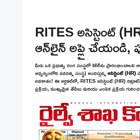
RITES అసిస్టెంట్ (HR)
ఆన్‌లైన్ అప్లై చేయండి, ప
మీరు ఒక ప్రభుత్వ రంగ సంస్థలో కెరీర్‌ను ప్రారంభించాలని 
ఆధ్వర్యంలోని నవరత్న సంస్థ) అందిస్తున్న
అసిస్టెంట్ (HR)
పో
అవకాశం! ఈ ఆర్టికల్‌లో, RITES అసిస్టెంట్ (HR) రిక్రూట
ప్రక్రియ, ముఖ్యమైన తేదీలు మరియు ఎంపిక ప్రక్రియ గురిం