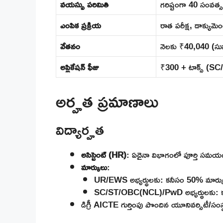
వయస్సు పరిమితి
గరిష్టంగా 40 సంవత్
ఎంపిక ప్రక్రియ
రాత పరీక్ష, డాక్యుమెంట
వేతనం
నెలకు ₹40,040 (సు
అప్లికేషన్ ఫీజు
₹300 + టాక్స్ (S
అర్హత ప్రమాణాలు
విద్యార్హత
అసిస్టెంట్ (HR)
: ఏదైనా విభాగంలో పూర్తి సమయం గ్
మార్కులు
:
UR/EWS అభ్యర్థులకు: కనీసం 50% మార్కు
SC/ST/OBC(NCL)/PwD అభ్యర్థులకు: కనీసం
డిగ్రీ AICTE గుర్తింపు పొందిన యూనివర్సిటీ/సంస