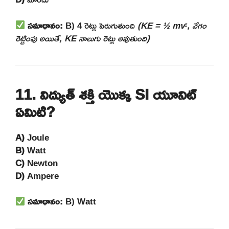
సమాధానం:
B) 4 రెట్లు పెరుగుతుంది
(KE = ½ mv², వేగం
రెట్టింపు అయితే, KE నాలుగు రెట్లు అవుతుంది)
11. విద్యుత్ శక్తి యొక్క SI యూనిట్
ఏమిటి?
A)
Joule
B)
Watt
C)
Newton
D)
Ampere
సమాధానం:
B) Watt