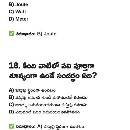
B)
Joule
C)
Watt
D)
Meter
సమాధానం:
B) Joule
18. కింది వాటిలో పని పూర్తిగా
శూన్యంగా ఉండే సందర్భం ఏది?
A)
వస్తువు స్థిరంగా ఉండటం
B)
వస్తువు ఒకదాని నుండి మరొకదానికి కదలడం
C)
బలాన్ని అనునయించకుండా వస్తువు కదలడం
D)
ఎటువంటి బలం అనునయించకపోవడం
సమాధానం:
A) వస్తువు స్థిరంగా ఉండటం