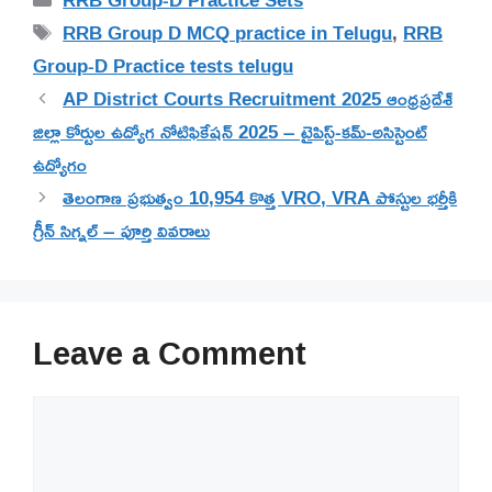
Tags
RRB Group D MCQ practice in Telugu
,
RRB
Group-D Practice tests telugu
AP District Courts Recruitment 2025 ఆంధ్రప్రదేశ్
జిల్లా కోర్టుల ఉద్యోగ నోటిఫికేషన్ 2025 – టైపిస్ట్-కమ్-అసిస్టెంట్
ఉద్యోగం
తెలంగాణ ప్రభుత్వం 10,954 కొత్త VRO, VRA పోస్టుల భర్తీకి
గ్రీన్ సిగ్నల్ – పూర్తి వివరాలు
Leave a Comment
Comment