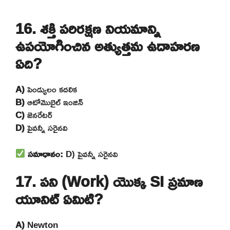
16. శక్తి పరిరక్షణ నియమాన్ని
ఉపయోగించిన అత్యుత్తమ ఉదాహరణ
ఏది?
A)
పెండ్యులం కదలిక
B)
ఆటోమొబైల్ ఇంజిన్
C)
జెనరేటర్
D)
పైవన్నీ సరైనవి
సమాధానం:
D) పైవన్నీ సరైనవి
17. పని (Work) యొక్క SI ప్రమాణ
యూనిట్ ఏమిటి?
A)
Newton