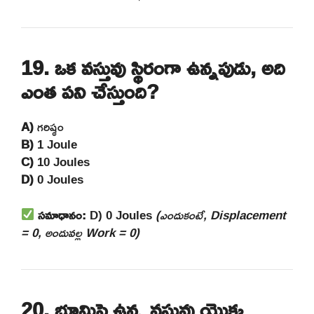
19. ఒక వస్తువు స్థిరంగా ఉన్నపుడు, అది
ఎంత పని చేస్తుంది?
A)
గరిష్ఠం
B)
1 Joule
C)
10 Joules
D)
0 Joules
సమాధానం:
D) 0 Joules
(ఎందుకంటే, Displacement
= 0, అందువల్ల Work = 0)
20. భూమిపై ఉన్న వస్తువు యొక్క