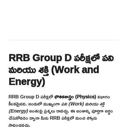
RRB Group D పరీక్షలో పని
మరియు శక్తి (Work and
Energy)
RRB Group D పరీక్షలో
భౌతికశాస్త్రం (Physics)
విభాగం
కీలకమైనది. అందులో ముఖ్యంగా
పని (Work) మరియు శక్తి
(Energy)
అంశంపై ప్రశ్నలు రావచ్చు. ఈ అంశాన్ని పూర్తిగా అర్థం
చేసుకోవడం ద్వారా మీరు RRB పరీక్షలో మంచి స్కోరు
సాధించవచ్చు.