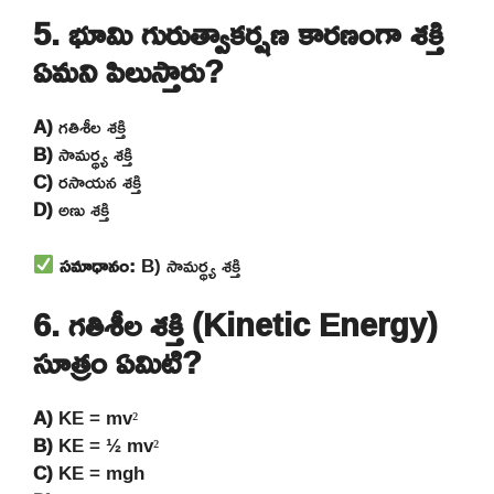
5. భూమి గురుత్వాకర్షణ కారణంగా శక్తి
ఏమని పిలుస్తారు?
A)
గతిశీల శక్తి
B)
సామర్థ్య శక్తి
C)
రసాయన శక్తి
D)
అణు శక్తి
సమాధానం:
B) సామర్థ్య శక్తి
6. గతిశీల శక్తి (Kinetic Energy)
సూత్రం ఏమిటి?
A)
KE = mv²
B)
KE = ½ mv²
C)
KE = mgh