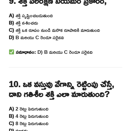
9. శక్తి పరిరక్షణ నియమం ప్రకారం,
A)
శక్తి సృష్టించబడుతుంది
B)
శక్తి నశించదు
C)
శక్తి ఒక రూపం నుండి మరొక రూపానికి మారుతుంది
D)
B మరియు C రెండూ సరైనవి
సమాధానం:
D) B మరియు C రెండూ సరైనవి
10. ఒక వస్తువు వేగాన్ని రెట్టింపు చేస్తే,
దాని గతిశీల శక్తి ఎలా మారుతుంది?
A)
2 రెట్లు పెరుగుతుంది
B)
4 రెట్లు పెరుగుతుంది
C)
8 రెట్లు పెరుగుతుంది
D)
మారదు