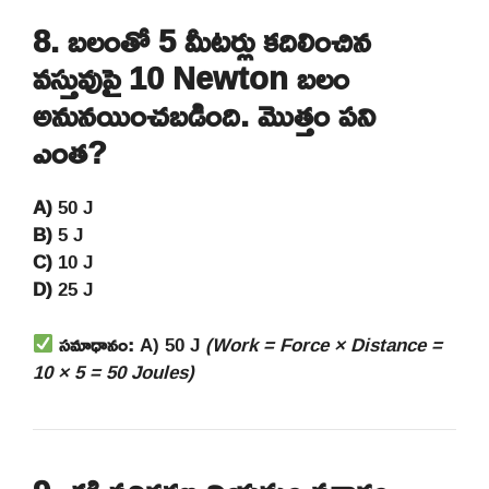
8. బలంతో 5 మీటర్లు కదిలించిన
వస్తువుపై 10 Newton బలం
అనునయించబడింది. మొత్తం పని
ఎంత?
A)
50 J
B)
5 J
C)
10 J
D)
25 J
సమాధానం:
A) 50 J
(Work = Force × Distance =
10 × 5 = 50 Joules)