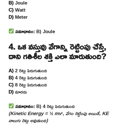
B)
Joule
C)
Watt
D)
Meter
సమాధానం:
B) Joule
4. ఒక వస్తువు వేగాన్ని రెట్టింపు చేస్తే,
దాని గతిశీల శక్తి ఎలా మారుతుంది?
A)
2 రెట్లు పెరుగుతుంది
B)
4 రెట్లు పెరుగుతుంది
C)
8 రెట్లు పెరుగుతుంది
D)
మారదు
సమాధానం:
B) 4 రెట్లు పెరుగుతుంది
(Kinetic Energy = ½ mv², వేగం రెట్టింపు అయితే, KE
నాలుగు రెట్లు అవుతుంది)