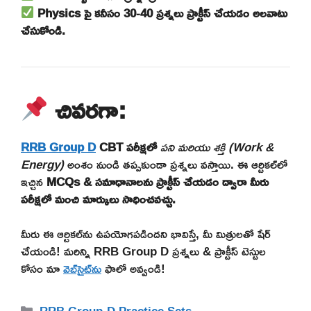
Physics పై కనీసం 30-40 ప్రశ్నలు ప్రాక్టీస్ చేయడం అలవాటు
చేసుకోండి.
చివరగా:
RRB Group D
CBT పరీక్షలో
పని మరియు శక్తి (Work &
Energy)
అంశం నుండి తప్పకుండా ప్రశ్నలు వస్తాయి. ఈ ఆర్టికల్‌లో
ఇచ్చిన
MCQs & సమాధానాలను ప్రాక్టీస్ చేయడం ద్వారా మీరు
పరీక్షలో మంచి మార్కులు సాధించవచ్చు.
మీరు ఈ ఆర్టికల్‌ను ఉపయోగపడిందని భావిస్తే, మీ మిత్రులతో షేర్
చేయండి! మరిన్ని RRB Group D ప్రశ్నలు & ప్రాక్టీస్ టెస్టుల
కోసం మా
వెబ్‌సైట్‌ను
ఫాలో అవ్వండి!
Categories
RRB Group-D Practice Sets