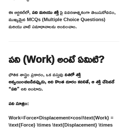
ఈ ఆర్టికల్‌లో,
పని మరియు శక్తి
పై వివరణాత్మకంగా తెలుసుకోవడం,
ముఖ్యమైన MCQs (Multiple Choice Questions)
మరియు వాటి సమాధానాలను అందించాం.
పని (Work) అంటే ఏమిటి?
భౌతిక శాస్త్రం ప్రకారం, ఒక వస్తువు
దిశలో శక్తి
అన్వయించబడినప్పుడు, అది కొంత దూరం కదిలితే, ఆ శక్తి చేసినదే
“పని”
అని అంటారు.
పని సూత్రం:
Work=Force×Displacement×cos⁡θ\text{Work} =
\text{Force} \times \text{Displacement} \times