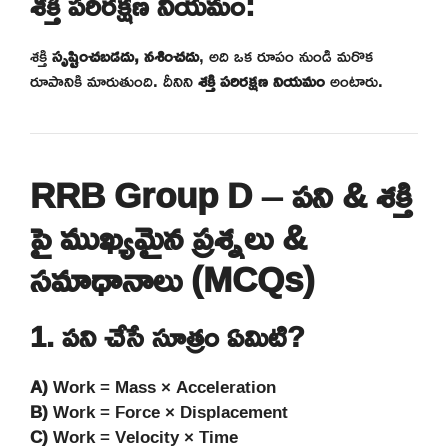
శక్తి పరిరక్షణ నియమం:
శక్తి
సృష్టించబడదు, నశించదు
, అది ఒక రూపం నుండి మరొక
రూపానికి మారుతుంది. దీనిని
శక్తి పరిరక్షణ నియమం
అంటారు.
RRB Group D – పని & శక్తి
పై ముఖ్యమైన ప్రశ్నలు &
సమాధానాలు (MCQs)
1. పని చేసే సూత్రం ఏమిటి?
A)
Work = Mass × Acceleration
B)
Work = Force × Displacement
C)
Work = Velocity × Time