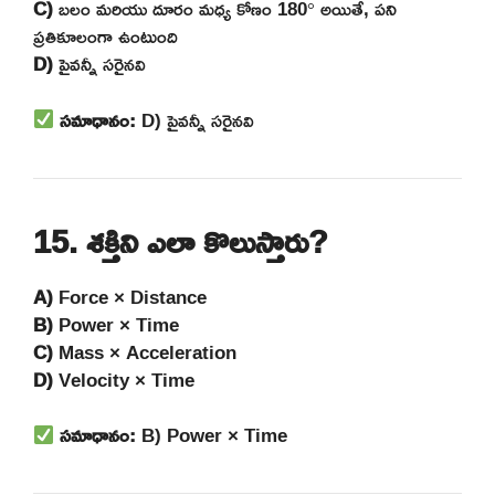
C)
బలం మరియు దూరం మధ్య కోణం 180° అయితే, పని
ప్రతికూలంగా ఉంటుంది
D)
పైవన్నీ సరైనవి
సమాధానం:
D) పైవన్నీ సరైనవి
15. శక్తిని ఎలా కొలుస్తారు?
A)
Force × Distance
B)
Power × Time
C)
Mass × Acceleration
D)
Velocity × Time
సమాధానం:
B) Power × Time