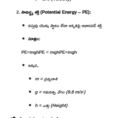
సామర్థ్య శక్తి (Potential Energy – PE):
వస్తువు యొక్క స్థానం లేదా ఆకృతిపై ఆధారపడే శక్తి
సూత్రం:
PE=mghPE = mgh
PE
=
m
g
h
ఇక్కడ,
m = ద్రవ్యరాశి
g = గమనత్వ వేగం (9.8 m/s²)
h = ఎత్తు (Height)