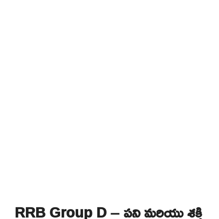
RRB Group D – పని మరియు శక్తి