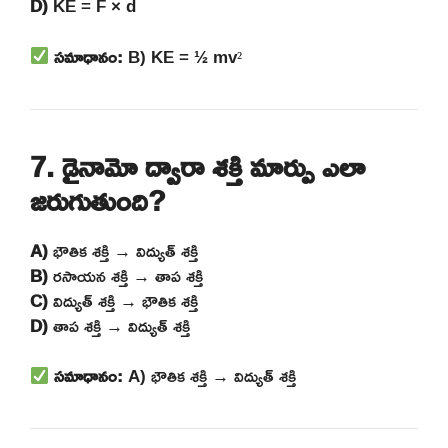
D)
KE = F × d
సమాధానం:
B) KE = ½ mv²
7. డైనామో ద్వారా శక్తి మార్పు ఎలా
జరుగుతుంది?
A)
భౌతిక శక్తి → విద్యుత్ శక్తి
B)
రసాయన శక్తి → తాప శక్తి
C)
విద్యుత్ శక్తి → భౌతిక శక్తి
D)
తాప శక్తి → విద్యుత్ శక్తి
సమాధానం:
A) భౌతిక శక్తి → విద్యుత్ శక్తి