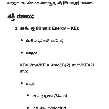
వస్తువుకు పని చేయగల సామర్థ్యాన్ని
శక్తి (Energy)
అంటారు.
శక్తి రకాలు:
గతిశీల శక్తి (Kinetic Energy – KE):
కదిలే వస్తువులలో ఉండే శక్తి
సూత్రం:
KE=12mv2KE = \frac{1}{2} mv^2
K
E
=
21
m
v
2
ఇక్కడ,
m = ద్రవ్యరాశి (Mass)
v = వేగం (Velocity)