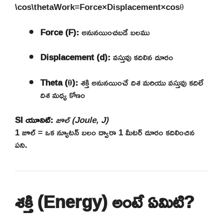
\cos\theta
Work
=
Force
×
Displacement
×
cos
θ
Force (F):
అనునయించబడే బలము
Displacement (d):
వస్తువు కదిలిన దూరం
Theta (θ):
శక్తి అనునయించే దిశ మరియు వస్తువు కదిలే
దిశ మధ్య కోణం
SI యూనిట్:
జూల్ (Joule, J)
1 జూల్ = ఒక న్యూటన్ బలం ద్వారా 1 మీటర్ దూరం కదిలించిన
పని.
శక్తి (Energy) అంటే ఏమిటి?