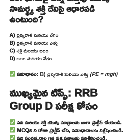
సామర్థ్య శక్తి దేనిపై ఆధారపడి
ఉంటుంది?
A)
ద్రవ్యరాశి మరియు వేగం
B)
ద్రవ్యరాశి మరియు ఎత్తు
C)
శక్తి మరియు బలం
D)
బలం మరియు వేగం
సమాధానం:
B) ద్రవ్యరాశి మరియు ఎత్తు
(PE = mgh)
ముఖ్యమైన టిప్స్: RRB
Group D పరీక్ష కోసం
పని మరియు శక్తి యొక్క సూత్రాలను బాగా ప్రాక్టీస్ చేయండి.
MCQs ని రోజూ ప్రాక్టీస్ చేసి, సమాధానాలను విశ్లేషించండి.
పది సంవత్సరాల గత ప్రశ్నపత్రాలను పరిశీలించండి.