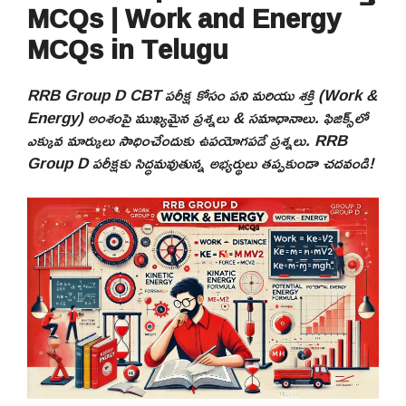
MCQs | Work and Energy
MCQs in Telugu
RRB Group D CBT పరీక్ష కోసం పని మరియు శక్తి (Work &
Energy) అంశంపై ముఖ్యమైన ప్రశ్నలు & సమాధానాలు. ఫిజిక్స్‌లో
ఎక్కువ మార్కులు సాధించేందుకు ఉపయోగపడే ప్రశ్నలు. RRB
Group D పరీక్షకు సిద్ధమవుతున్న అభ్యర్థులు తప్పకుండా చదవండి!