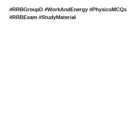
#RRBGroupD #WorkAndEnergy #PhysicsMCQs
#RRBExam #StudyMaterial