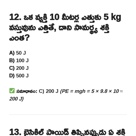
12. ఒక వ్యక్తి 10 మీటర్ల ఎత్తుకు 5 kg
వస్తువును ఎత్తితే, దాని సామర్థ్య శక్తి
ఎంత?
A)
50 J
B)
100 J
C)
200 J
D)
500 J
సమాధానం:
C) 200 J
(PE = mgh = 5 × 9.8 × 10 ≈
200 J)
13. బైసికిల్ పాయిడ్ తిప్పినప్పుడు ఏ శక్తి