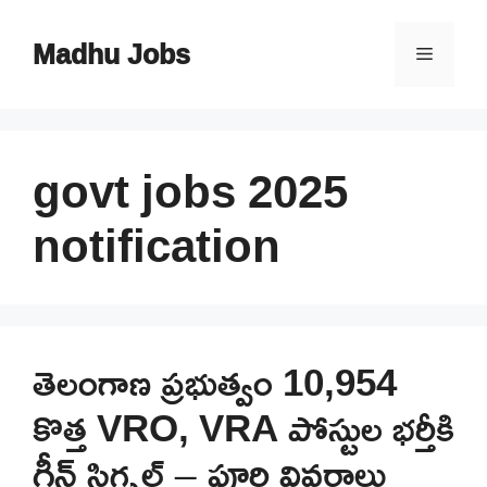
Skip
to
Madhu Jobs
Menu
content
govt jobs 2025
notification
తెలంగాణ ప్రభుత్వం 10,954
కొత్త VRO, VRA పోస్టుల భర్తీకి
గ్రీన్ సిగ్నల్ – పూర్తి వివరాలు