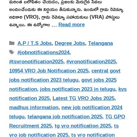
మరింత బలోపేతం చేయడం, ప్రజలకు మెరుగైన సేవలు
అందించేందుకు ఈ నిర్ణయం తీసుకున్నారు. ఇందులో గ్రామ రెవెన్యూ
అధికారి (VRO), గ్రామ రెవెన్యూ సహాయకులు (VRA) పోస్టులు
ఉన్నాయి. ఈ ఉద్యోగాల …
Read more
Categories
A.P / T.S Jobs
,
Degree Jobs
,
Telangana
Tags
#jobnotifications2024
,
#tsvronotification2025
,
#vronotification2025
,
10954 VRO Job Notification 2025
,
central govt
jobs notification 2023 telugu
,
govt jobs 2025
notification
,
jobs notification 2023 in telugu
,
kvs
notification 2025
,
Latest TG VRO Jobs 2025
,
madhus information
,
new job notification 2024
telugu
,
telangana job notification 2025
,
TG GPO
Recruitment 2025
,
tg vro notification 2025
,
ts
vro job notification 2025
,
ts vro notification