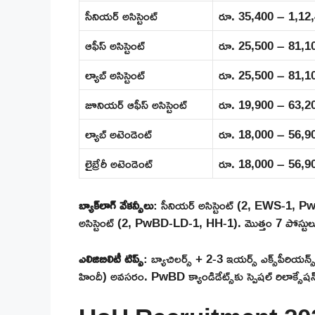
సీనియర్ అసిస్టెంట్
రూ. 35,400 – 1,12
ఆఫీస్ అసిస్టెంట్
రూ. 25,500 – 81,1
ల్యాబ్ అసిస్టెంట్
రూ. 25,500 – 81,1
జూనియర్ ఆఫీస్ అసిస్టెంట్
రూ. 19,900 – 63,2
ల్యాబ్ అటెండెంట్
రూ. 18,000 – 56,9
లైబ్రేరీ అటెండెంట్
రూ. 18,000 – 56,9
బ్యాక్‌లాగ్ వేకన్సీలు
: సీనియర్ అసిస్టెంట్ (2, EWS-1, P
అసిస్టెంట్ (2, PwBD-LD-1, HH-1). మొత్తం 7 పోస్టుల
ఎలిజిబిలిటీ టిప్స్
: బ్యాచిలర్స్ + 2-3 ఇయర్స్ ఎక్స్‌పీరియన్
హిందీ) అవసరం. PwBD క్యాండిడేట్స్‌కు స్పెషల్ రిలాక్సేషన్