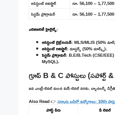
అసిస్టెంట్ రిజిస్ట్రార్
రూ. 56,100 – 1,77,500
సిస్టమ్ ప్రోగ్రామర్
రూ. 56,100 – 1,77,500
ఎలిజిబిలిటీ హైలైట్స్
:
అసిస్టెంట్ లైబ్రేరియన్
: MLS/MLIS (50% మార్క్స్
అసిస్టెంట్ రిజిస్ట్రార్
: మాస్టర్స్ (50% మార్క్స్).
సిస్టమ్ ప్రోగ్రామర్
: B.E/B.Tech (CSE/EEE) + 2-
MySQL).
గ్రూప్ B & C పోస్టులు (సపోర్ట్ & ట
ఇవి ఎంట్రీ-లెవల్ నుంచి మిడ్-లెవల్ వరకు. బ్యాచిలర్స్ డిగ్రీతో
Also Read 👉
సర్కారు బడిలో ఉద్యోగాలు: 10th పాస
పోస్ట్ పేరు
పే లెవల్