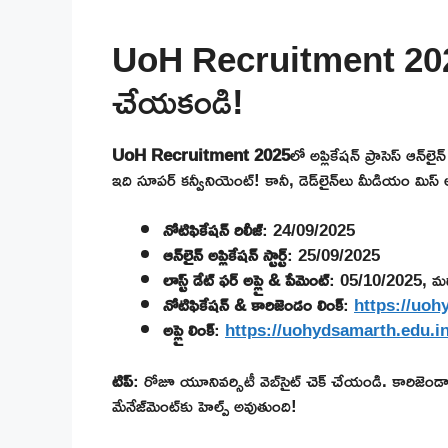
UoH Recruitment 2025 
చేయకండి!
UoH Recruitment 2025
లో అప్లికేషన్ ప్రాసెస్ ఆన్
ఇది సూపర్ కన్వీనియెంట్! కానీ, డెడ్‌లైన్‌లు మీడియం మిస
నోటిఫికేషన్ రిలీజ్
: 24/09/2025
ఆన్‌లైన్ అప్లికేషన్ స్టార్ట్
: 25/09/2025
లాస్ట్ డేట్ ఫర్ అప్లై & పేమెంట్
: 05/10/2025, మ
నోటిఫికేషన్ & కారిజెండం లింక్
:
https://uohy
అప్లై లింక్
:
https://uohydsamarth.edu.i
టిప్
: రోజూ యూనివర్సిటీ వెబ్‌సైట్ చెక్ చేయండి. కారిజెండా
మేనేజ్‌మెంట్‌కు హెల్ప్ అవుతుంది!