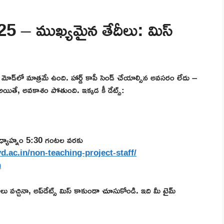
– ముఖ్యమైన తేదీలు: మిస్
‌లైన్ మోడ్‌లో మాత్రమే ఉంది. హార్డ్ కాపీ సెండ్ చేయాల్సిన అవసరం లేదు –
్ అయితే, అవకాశం పోతుంది. ఇక్కడ కీ డేట్స్:
ధ్యాహ్నం 5:30 గంటల వరకు
d.ac.in/non-teaching-project-staff/
n
లు వచ్చినా, అప్‌డేట్స్ మిస్ కాకుండా చూసుకోండి. ఇది మీ టైమ్