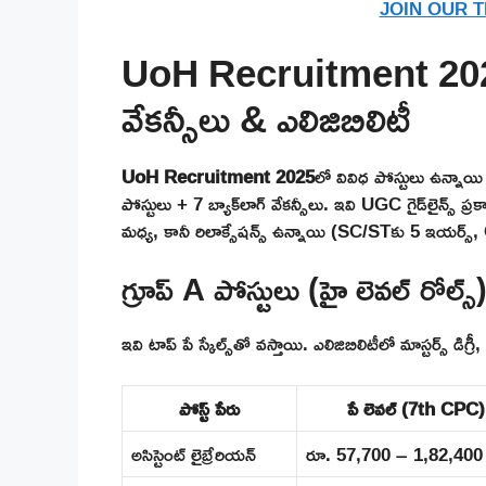
JOIN OUR 
UoH Recruitment 2025 పో
వేకన్సీలు & ఎలిజిబిలిటీ
UoH Recruitment 2025
లో వివిధ పోస్టులు ఉన్నాయి – ల
పోస్టులు + 7 బ్యాక్‌లాగ్ వేకన్సీలు. ఇవి UGC గైడ్‌లైన్స్ 
మధ్య, కానీ రిలాక్సేషన్స్ ఉన్నాయి (SC/STకు 5 ఇయర
గ్రూప్ A పోస్టులు (హై లెవల్ రోల్స్
ఇవి టాప్ పే స్కేల్స్‌తో వస్తాయి. ఎలిజిబిలిటీలో మాస్టర్స్ డి
పోస్ట్ పేరు
పే లెవల్ (7th CPC)
అసిస్టెంట్ లైబ్రేరియన్
రూ. 57,700 – 1,82,400