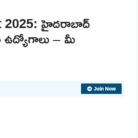
2025: హైదరాబాద్
న ఉద్యోగాలు – మీ
Join Now