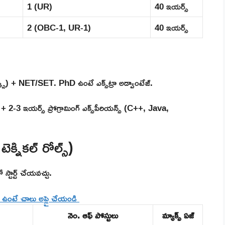
1 (UR)
40 ఇయర్స్
2 (OBC-1, UR-1)
40 ఇయర్స్
) + NET/SET. PhD ఉంటే ఎక్స్‌ట్రా అడ్వాంటేజ్.
3 ఇయర్స్ ప్రోగ్రామింగ్ ఎక్స్‌పీరియన్స్ (C++, Java,
ెక్నికల్ రోల్స్)
 స్టార్ట్ చేయవచ్చు.
ై ఉంటే చాలు అప్లై చేయండి
నెం. ఆఫ్ పోస్టులు
మ్యాక్స్ ఏజ్