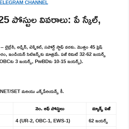
TELEGRAM CHANNEL
స్టుల వివరాలు: పే స్కేల్,
ైబ్రేరీ, అడ్మిన్, టెక్నికల్, సపోర్ట్ స్టాఫ్ వరకు. మొత్తం 45 ఫ్రెష్
ప్రకారం, ఇండియన్ సిటిజన్స్‌కు మాత్రమే. ఏజ్ లిమిట్ 32-62 ఇయర్స్
్స్, OBCకు 3 ఇయర్స్, PwBDకు 10-15 ఇయర్స్).
)
గ్రీ, NET/SET మరియు ఎక్స్‌పీరియన్స్ కీ.
నెం. ఆఫ్ పోస్టులు
మ్యాక్స్ ఏజ్
4 (UR-2, OBC-1, EWS-1)
62 ఇయర్స్