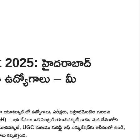
2025: హైదరాబాద్
న ఉద్యోగాలు – మీ
ా యూట్యూబ్ లో ఉద్యోగాలు, పరీక్షలు, రిక్రూట్‌మెంట్‌ల గురించి
UoH) – ఇది కేవలం ఒక సెంట్రల్ యూనివర్సిటీ కాదు, మన దేశంలోని
ూనివర్సిటీ, UGC మరియు మినిస్ట్రీ ఆఫ్ ఎడ్యుకేషన్‌కు అధీనంలో ఉండి,
ు కల్పిస్తోంది.