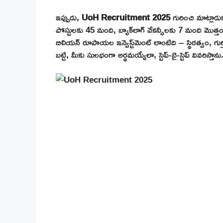
ఇప్పుడు,
UoH Recruitment 2025
గురించి మాట్లాడుక
పోస్టులకు 45 మంది, బ్యాక్‌లాగ్ వేకన్సీలకు 7 మంది మొత్తం 
బిలియన్ రూపాయల ఇన్వెస్ట్‌మెంట్ లాంటిది – స్థిరత్వం, గుర్
బట్టి, మీకు సులభంగా అర్థమయ్యేలా, స్టెప్-బై-స్టెప్ వివరిస్తా