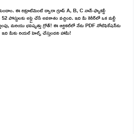
ుందాం. ఈ రిక్రూట్‌మెంట్ ద్వారా గ్రూప్ A, B, C నాన్-ఫ్యాకల్టీ
52 పోస్టులకు అప్లై చేసే అవకాశం వచ్చింది. ఇది మీ కెరీర్‌లో ఒక మల్టీ
తింపు, మరియు భవిష్యత్తు గ్రోత్! ఈ ఆర్టికల్‌లో నేను PDF నోటిఫికేషన్‌ను
ను. ఇది మీకు రియల్ హెల్ప్ చేస్తుందని హామీ!