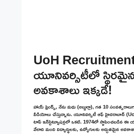
UoH Recruitment 
యూనివర్సిటీలో స్థిరమై
అవకాశాలు ఇక్కడే!
హాయ్ ఫ్రెండ్స్, నేను మధు (అబ్దుల్లా), గత 10 సంవత్సరాలుగ
వీడియోలు చేస్తున్నాను. యూనివర్సిటీ ఆఫ్ హైదరాబాద్ (
టాప్ ఇన్‌స్టిట్యూషన్లలో ఒకటి. 1974లో స్థాపించబడిన ఈ య
వేలాది మంది విద్యార్థులకు, ఉద్యోగులకు అద్భుతమైన అవకాశాల