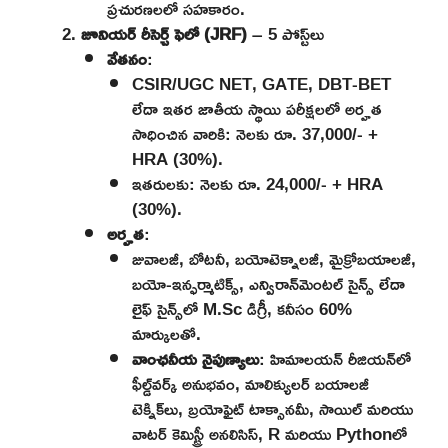
ప్రచురణలలో సహకారం.
జూనియర్ రీసెర్చ్ ఫెలో (JRF)
– 5 పోస్ట్‌లు
వేతనం
:
CSIR/UGC NET, GATE, DBT-BET
లేదా ఇతర జాతీయ స్థాయి పరీక్షలలో అర్హత
సాధించిన వారికి: నెలకు రూ. 37,000/- +
HRA (30%).
ఇతరులకు: నెలకు రూ. 24,000/- + HRA
(30%).
అర్హత
:
జువాలజీ, బోటనీ, బయోటెక్నాలజీ, మైక్రోబయాలజీ,
బయో-ఇన్ఫర్మాటిక్స్, ఎన్విరాన్‌మెంటల్ సైన్స్ లేదా
లైఫ్ సైన్స్‌లో M.Sc డిగ్రీ, కనీసం 60%
మార్కులతో.
వాంఛనీయ నైపుణ్యాలు
: హిమాలయన్ రీజియన్‌లో
ఫీల్డ్‌వర్క్ అనుభవం, మాలిక్యులర్ బయాలజీ
టెక్నిక్‌లు, బ్రయోఫైట్ టాక్సానమీ, సాయిల్ మరియు
వాటర్ కెమిస్ట్రీ అనలిసిస్, R మరియు Pythonలో