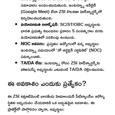
సమాచారం అందించబడుతుంది. ఇంటర్వ్యూ ఆన్‌లైన్
(Google Meet) లేదా ZSI కొలకతా హెడ్‌క్వార్టర్స్‌లో
నిర్వహించబడుతుంది.
వయోపరిమితి రిలాక్సేషన్
: SC/ST/OBC అభ్యర్థులకు
భారత ప్రభుత్వ నిబంధనల ప్రకారం 5 సంవత్సరాల వరకు
వయోపరిమితిలో సడలింపు ఉంటుంది.
NOC అవసరం
: ప్రస్తుతం ఉద్యోగంలో ఉన్న అభ్యర్థులు
ఇంటర్వ్యూ సమయంలో ‘నో ఆబ్జెక్షన్ సర్టిఫికెట్’ (NOC)
సమర్పించాలి.
TA/DA లేదు
: ఇంటర్వ్యూ కోసం ZSI హెడ్‌క్వార్టర్స్‌కు
హాజరయ్యే అభ్యర్థులకు ఎటువంటి TA/DA చెల్లించబడదు.
ఈ అవకాశం ఎందుకు ప్రత్యేకం?
ఈ ZSI రిక్రూట్‌మెంట్ భారతీయ హిమాలయన్ పీట్‌ల్యాండ్‌ల ఆరోగ్య
స్థితిని అధ్యయనం చేయడానికి ఒక అద్భుతమైన అవకాశం. ఈ
ప్రాజెక్ట్‌లో పాల్గొనడం ద్వారా, అభ్యర్థులు: