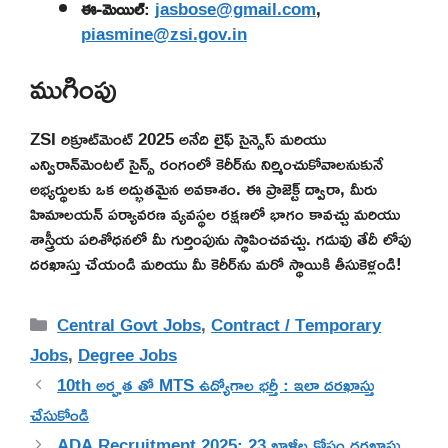
ఈ-మెయిల్
:
jasbose@gmail.com
,
piasmine@zsi.gov.in
ముగింపు
ZSI రిక్రూట్‌మెంట్ 2025 అనేది లైఫ్ సైన్సెస్ మరియు
ఎన్విరాన్‌మెంటల్ సైన్స్ రంగంలో కెరీర్‌ను నిర్మించుకోవాలనుకునే
అభ్యర్థులకు ఒక అద్భుతమైన అవకాశం. ఈ ప్రాజెక్ట్ ద్వారా, మీరు
హిమాలయన్ పర్యావరణ వ్యవస్థల రక్షణలో భాగం కావచ్చు మరియు
శాస్త్రీయ పరిశోధనలో మీ గుర్తింపును స్థాపించవచ్చు. గడువు తేదీ లోపు
దరఖాస్తు చేయండి మరియు మీ కెరీర్‌ను మరో స్థాయికి తీసుకెళ్లండి!
Categories
Central Govt Jobs
,
Contract / Temporary
Jobs
,
Degree Jobs
10th అర్హత తో MTS ఉద్యోగాల భర్తీ : ఇలా దరఖాస్తు
చేసుకోండి
ADA Recruitment 2025: 23 ఖాళీల కోసం దరఖాస్తు