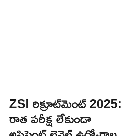
ZSI రిక్రూట్‌మెంట్ 2025:
రాత పరీక్ష లేకుండా
అసిస్టెంట్ లెవెల్ ఉద్యోగాల