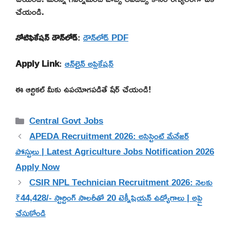
చేయండి.
నోటిఫికేషన్ డౌన్‌లోడ్
:
డౌన్‌లోడ్ PDF
Apply Link
:
ఆన్‌లైన్ అప్లికేషన్
ఈ ఆర్టికల్ మీకు ఉపయోగపడితే షేర్ చేయండి!
Categories
Central Govt Jobs
APEDA Recruitment 2026: అసిస్టెంట్ మేనేజర్
పోస్టులు | Latest Agriculture Jobs Notification 2026
Apply Now
CSIR NPL Technician Recruitment 2026: నెలకు
₹44,428/- స్టార్టింగ్ సాలరీతో 20 టెక్నీషియన్ ఉద్యోగాలు | అప్లై
చేసుకోండి