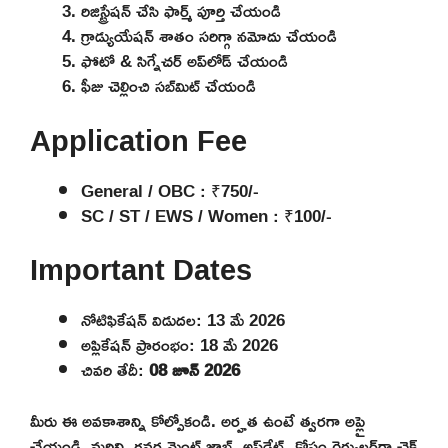
రిజిస్ట్రేషన్ చేసి ఫార్మ్ పూర్తి చేయండి
గ్రాడ్యుయేషన్ శాతం సరిగ్గా నమోదు చేయండి
ఫోటో & సిగ్నేచర్ అప్‌లోడ్ చేయండి
ఫీజు చెల్లించి సబ్‌మిట్ చేయండి
Application Fee
General / OBC : ₹750/-
SC / ST / EWS / Women : ₹100/-
Important Dates
నోటిఫికేషన్ విడుదల: 13 మే 2026
అప్లికేషన్ ప్రారంభం: 18 మే 2026
చివరి తేదీ:
08 జూన్ 2026
మీరు ఈ అవకాశాన్ని కోల్పోకండి. అర్హత ఉంటే త్వరగా అప్లై
చేయండి. మరిన్ని గవర్నమెంట్ జాబ్స్ అప్‌డేట్స్ కోసం రెగ్యులర్‌గా చెక్