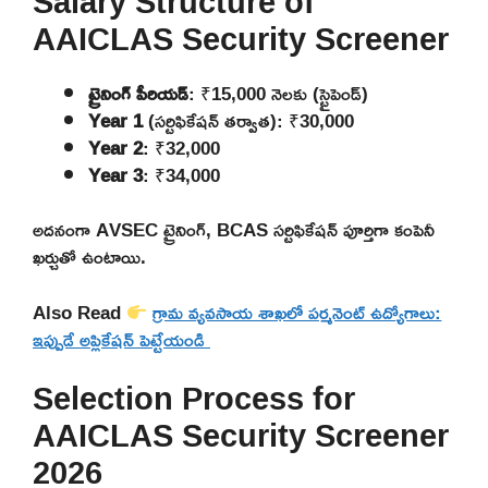
Salary Structure of
AAICLAS Security Screener
ట్రైనింగ్ పీరియడ్
: ₹15,000 నెలకు (స్టైపెండ్)
Year 1
(సర్టిఫికేషన్ తర్వాత): ₹30,000
Year 2
: ₹32,000
Year 3
: ₹34,000
అదనంగా AVSEC ట్రైనింగ్, BCAS సర్టిఫికేషన్ పూర్తిగా కంపెనీ
ఖర్చుతో ఉంటాయి.
Also Read
గ్రామ వ్యవసాయ శాఖలో పర్మనెంట్ ఉద్యోగాలు:
ఇప్పుడే అప్లికేషన్ పెట్టేయండి
Selection Process for
AAICLAS Security Screener
2026