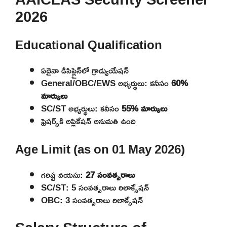
2026
Educational Qualification
ఏదైనా డిసిప్లైన్‌లో గ్రాడ్యుయేషన్
General/OBC/EWS అభ్యర్థులు: కనీసం
60%
మార్కులు
SC/ST అభ్యర్థులు: కనీసం
55% మార్కులు
ఫ్రెషర్స్‌కి అప్లికేషన్ అనుమతి ఉంది
Age Limit (as on 01 May 2026)
గరిష్ట వయసు:
27 సంవత్సరాలు
SC/ST: 5 సంవత్సరాలు రిలాక్సేషన్
OBC: 3 సంవత్సరాలు రిలాక్సేషన్