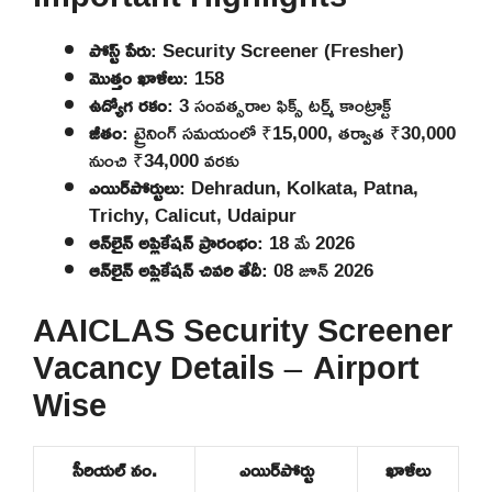
పోస్ట్ పేరు
: Security Screener (Fresher)
మొత్తం ఖాళీలు
: 158
ఉద్యోగ రకం
: 3 సంవత్సరాల ఫిక్స్ టర్మ్ కాంట్రాక్ట్
జీతం
: ట్రైనింగ్ సమయంలో ₹15,000, తర్వాత ₹30,000
నుంచి ₹34,000 వరకు
ఎయిర్‌పోర్టులు
: Dehradun, Kolkata, Patna,
Trichy, Calicut, Udaipur
ఆన్‌లైన్ అప్లికేషన్ ప్రారంభం
: 18 మే 2026
ఆన్‌లైన్ అప్లికేషన్ చివరి తేదీ
: 08 జూన్ 2026
AAICLAS Security Screener
Vacancy Details – Airport
Wise
సీరియల్ నం.
ఎయిర్‌పోర్టు
ఖాళీలు