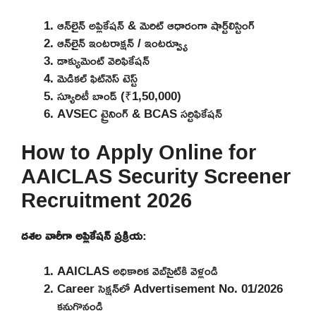
ఆన్‌లైన్ అప్లికేషన్ & మెరిట్ ఆధారంగా షార్ట్‌లిస్టింగ్
ఆన్‌లైన్ ఇంటరాక్షన్ / ఇంటర్వ్యూ
డాక్యుమెంట్ వెరిఫికేషన్
మెడికల్ ఫిట్‌నెస్ టెస్ట్
స్యూరిటీ బాండ్ (₹1,50,000)
AVSEC ట్రైనింగ్ & BCAS సర్టిఫికేషన్
How to Apply Online for
AAICLAS Security Screener
Recruitment 2026
దశల వారీగా అప్లికేషన్ ప్రక్రియ
:
AAICLAS అధికారిక వెబ్‌సైట్‌కి వెళ్లండి
Career సెక్షన్‌లో Advertisement No. 01/2026
కనుగొనండి