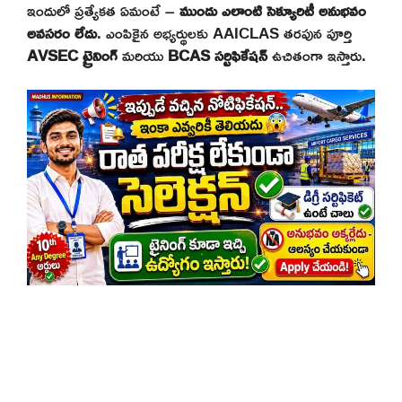
ఇందులో ప్రత్యేకత ఏమంటే –
ముందు ఎలాంటి సెక్యూరిటీ అనుభవం
అవసరం లేదు
. ఎంపికైన అభ్యర్థులకు AAICLAS తరపున పూర్తి
AVSEC ట్రైనింగ్
మరియు
BCAS సర్టిఫికేషన్
ఉచితంగా ఇస్తారు.