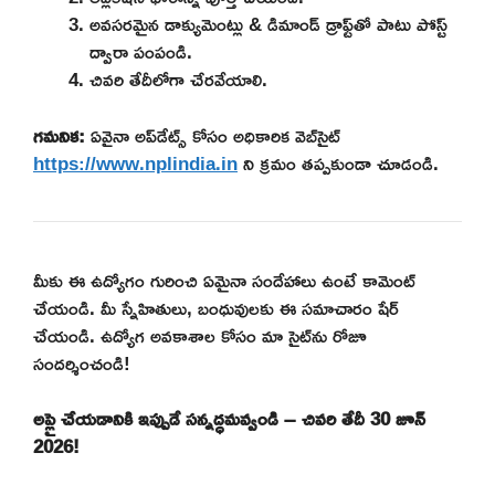
అవసరమైన డాక్యుమెంట్లు & డిమాండ్ డ్రాఫ్ట్‌తో పాటు పోస్ట్
ద్వారా పంపండి.
చివరి తేదీలోగా చేరవేయాలి.
గమనిక:
ఏవైనా అప్‌డేట్స్ కోసం అధికారిక వెబ్‌సైట్
https://www.nplindia.in
ని క్రమం తప్పకుండా చూడండి.
మీకు ఈ ఉద్యోగం గురించి ఏమైనా సందేహాలు ఉంటే కామెంట్
చేయండి. మీ స్నేహితులు, బంధువులకు ఈ సమాచారం షేర్
చేయండి. ఉద్యోగ అవకాశాల కోసం మా సైట్‌ను రోజూ
సందర్శించండి!
అప్లై చేయడానికి ఇప్పుడే సన్నద్ధమవ్వండి – చివరి తేదీ 30 జూన్
2026!