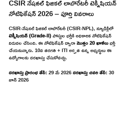
CSIR నేషనల్ ఫిజికల్ లాబొరేటరీ టెక్నీషియన్
నోటిఫికేషన్ 2026 – పూర్తి వివరాలు
CSIR-నేషనల్ ఫిజికల్ లాబొరేటరీ (CSIR-NPL), న్యూఢిల్లీలో
టెక్నీషియన్ (Grade-II)
పోస్టుల భర్తీకి అధికారిక నోటిఫికేషన్
విడుదల చేసింది. ఈ నోటిఫికేషన్ ద్వారా
మొత్తం 20 ఖాళీలు
భర్తీ
చేయనున్నారు. 10వ తరగతి + ITI అర్హత ఉన్న అభ్యర్థులు ఈ
ఉద్యోగాలకు దరఖాస్తు చేసుకోవచ్చు.
దరఖాస్తు ప్రారంభ తేదీ:
29 మే 2026
దరఖాస్తు చివరి తేదీ:
30
జూన్ 2026