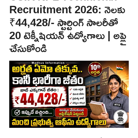
Recruitment 2026: నెలకు
₹44,428/- స్టార్టింగ్ సాలరీతో
20 టెక్నీషియన్ ఉద్యోగాలు | అప్లై
చేసుకోండి