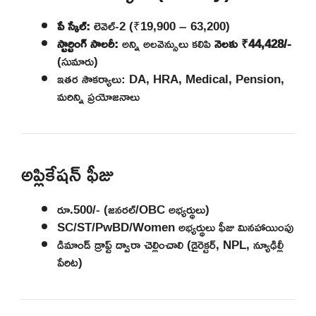
పే స్కేల్:
లెవెల్-2 (₹19,900 – 63,200)
స్టార్టింగ్ సాలరీ:
అన్ని అలవెన్సులు కలిపి
నెలకు ₹44,428/-
(సుమారు)
ఇతర సౌకర్యాలు: DA, HRA, Medical, Pension,
మరిన్ని ప్రయోజనాలు
అప్లికేషన్ ఫీజు
రూ.500/- (జనరల్/OBC అభ్యర్థులు)
SC/ST/PwBD/Women అభ్యర్థులు ఫీజు మినహాయింపు
డిమాండ్ డ్రాఫ్ట్ ద్వారా చెల్లించాలి (డైరెక్టర్, NPL, న్యూఢిల్లీ
పేరిట)