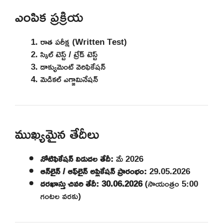
ఎంపిక ప్రక్రియ
రాత పరీక్ష (Written Test)
స్కిల్ టెస్ట్ / ట్రేడ్ టెస్ట్
డాక్యుమెంట్ వెరిఫికేషన్
మెడికల్ ఎగ్జామినేషన్
ముఖ్యమైన తేదీలు
నోటిఫికేషన్ విడుదల తేదీ:
మే 2026
ఆన్‌లైన్ / ఆఫ్‌లైన్ అప్లికేషన్ ప్రారంభం:
29.05.2026
దరఖాస్తు చివరి తేదీ:
30.06.2026
(సాయంత్రం 5:00
గంటల వరకు)