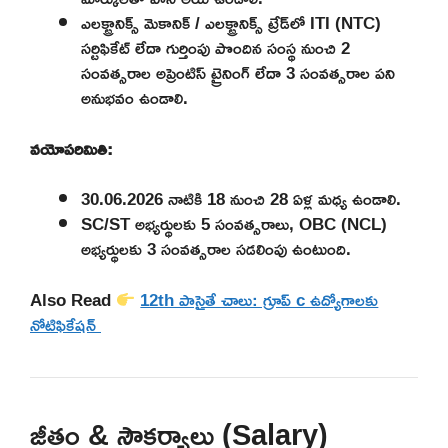
ఎలక్ట్రానిక్స్ మెకానిక్ / ఎలక్ట్రానిక్స్ ట్రేడ్‌లో ITI (NTC)
సర్టిఫికేట్ లేదా గుర్తింపు పొందిన సంస్థ నుంచి 2
సంవత్సరాల అప్రెంటిస్ ట్రైనింగ్ లేదా 3 సంవత్సరాల పని
అనుభవం ఉండాలి.
వయోపరిమితి:
30.06.2026 నాటికి 18 నుంచి 28 ఏళ్ల మధ్య ఉండాలి.
SC/ST అభ్యర్థులకు 5 సంవత్సరాలు, OBC (NCL)
అభ్యర్థులకు 3 సంవత్సరాల సడలింపు ఉంటుంది.
Also Read
12th పాసైతే చాలు: గ్రూప్ c ఉద్యోగాలకు
నోటిఫికేషన్
జీతం & సౌకర్యాలు (Salary)