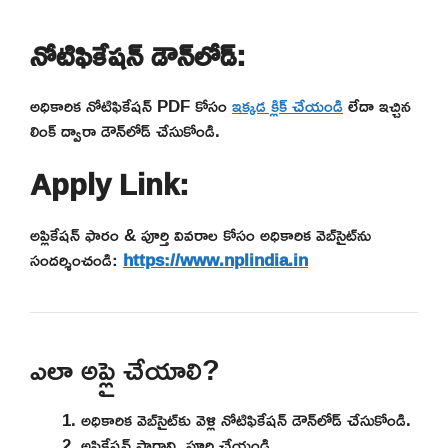
నోటిఫికేషన్ డౌన్‌లోడ్:
అధికారిక నోటిఫికేషన్ PDF కోసం
ఇక్కడ క్లిక్ చేయండి
లేదా ఇచ్చిన
లింక్ ద్వారా డౌన్‌లోడ్ చేసుకోండి.
Apply Link:
అప్లికేషన్ ఫారం & పూర్తి వివరాల కోసం అధికారిక వెబ్‌సైట్‌ను
సందర్శించండి:
https://www.nplindia.in
ఎలా అప్లై చేయాలి?
అధికారిక వెబ్‌సైట్‌కు వెళ్లి నోటిఫికేషన్ డౌన్‌లోడ్ చేసుకోండి.
అప్లికేషన్ ఫారాన్ని పూర్తి చేయండి.