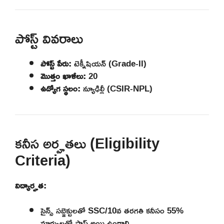
పోస్ట్ వివరాలు
పోస్ట్ పేరు:
టెక్నీషియన్ (Grade-II)
మొత్తం ఖాళీలు:
20
ఉద్యోగ స్థలం:
న్యూఢిల్లీ (CSIR-NPL)
కనీస అర్హతలు (Eligibility
Criteria)
విద్యార్హత:
సైన్స్ సబ్జెక్టులతో SSC/10వ తరగతి కనీసం 55%
మార్కులతో పాస్ అయి ఉండాలి.