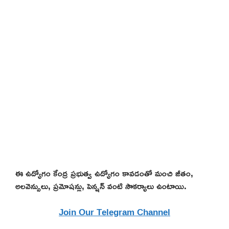
ఈ ఉద్యోగం కేంద్ర ప్రభుత్వ ఉద్యోగం కావడంతో మంచి జీతం,
అలవెన్సులు, ప్రమోషన్లు, పెన్షన్ వంటి సౌకర్యాలు ఉంటాయి.
Join Our Telegram Channel