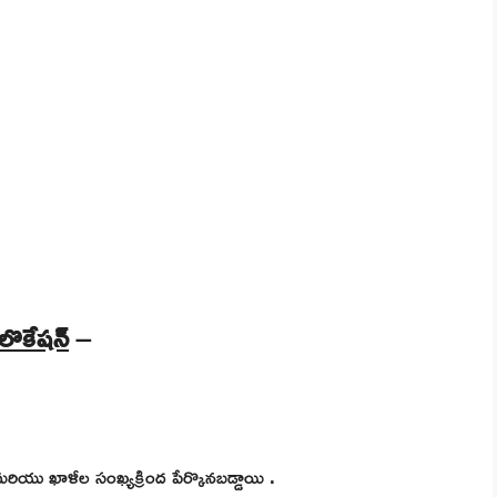
 లొకేషన్
–
మరియు ఖాళీల సంఖ్యక్రింద పేర్కొనబడ్డాయి
.