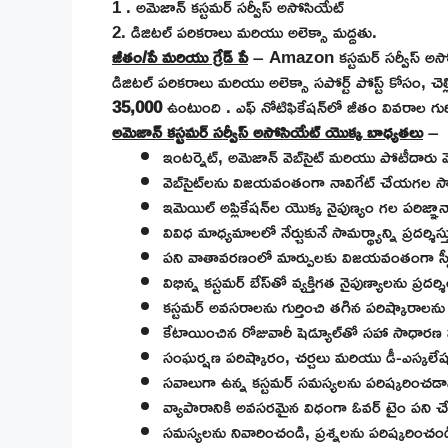
1
. అమెజాన్ కస్టమర్ సర్వీస్ అసోసియేట్
2. డిజిటల్ పరికరాలు మరియు అలెక్సా మద్దతు.
జీతం/పే మరియు గ్రేడ్ పే
– Amazon కస్టమర్ సర్వీస్ అసోస
డిజిటల్ పరికరాలు మరియు అలెక్సా సపోర్ట్ పోస్ట్ కోసం, 
35,000
ఉంటుంది
. ఎఫ్ నోటిఫికేషన్‌లో జీతం వివరాల గ
అమెజాన్ కస్టమర్ సర్వీస్ అసోసియేట్ యొక్క బాధ్యతలు
–
ఇంటర్నెట్, అమెజాన్ వెబ్‌సైట్ మరియు పోటీదారు వెబ్‌స
వెబ్‌సైట్‌లను విజయవంతంగా నావిగేట్ చేయగల సామర్థ్
ఇమెయిల్ అప్లికేషన్‌ల యొక్క నైపుణ్యం గల పరిజ్ఞానాన్న
వివిధ మాధ్యమాలలో నేర్చుకునే సామర్థ్యాన్ని ప్రదర్శిస్త
పని వాతావరణంలో మార్పులకు విజయవంతంగా స్వీ
విభిన్న కస్టమర్ బేస్‌తో వ్యక్తిగత నైపుణ్యాలను ప్రదర్
కస్టమర్ అవసరాలను గుర్తించి తగిన పరిష్కారాలను
కేటాయించిన రోజువారీ షెడ్యూల్‌తో సహా సాధార
సంఘర్షణ పరిష్కారం, చర్చలు మరియు డీ-ఎస్కలేషన్ న
సవాలుగా ఉన్న కస్టమర్ సమస్యలను పరిష్కరించడాని
వ్యాపారానికి అవసరమైన విధంగా ఓవర్ టైం పని చేస
సమస్యలను నివారించండి, ప్రశ్నలను పరిష్కరించం