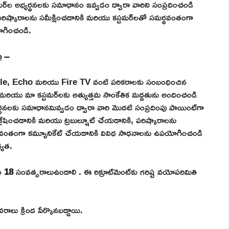
మర్‌ల అభ్యర్థనలకు సమాధానం ఇవ్వడం ద్వారా వారిని సంప్రదించండి
పరిష్కారాలను సమీక్షించడానికి మరియు కస్టమర్‌లతో సమర్థవంతంగా
ోగించండి.
ు
–
le, Echo మరియు Fire TV వంటి పరికరాలకు సంబంధించిన
 మరియు మా కస్టమర్‌లకు అత్యుత్తమ సాంకేతిక మద్దతును అందించండి
యర్థనలకు సమాధానమివ్వడం ద్వారా వారి మొదటి సంప్రదింపు పాయింట్‌గా
ంచడానికి మరియు ట్రబుల్షూట్ చేయడానికి, పరిష్కారాలను
్థవంతంగా కమ్యూనికేట్ చేయడానికి వివిధ సాధనాలను ఉపయోగించండి
్యత.
సం
18
సంవత్సరాలుఉండాలి . ఈ రిక్రూట్‌మెంట్‌కు గరిష్ట వయోపరిమితి
ాలు క్రింద పేర్కొనబడ్డాయి.