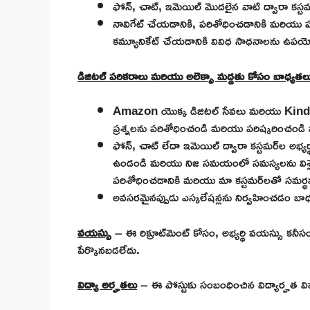
ఫోన్, చాట్, ఇమెయిల్ మొదలైన వాటి ద్వారా కస్ట
నావిగేట్ చేయడానికి, పరిశోధించడానికి మరియు 
కమ్యూనికేట్ చేయడానికి వివిధ సాధనాలను ఉపయ
డిజిటల్ పరికరాలు మరియు అలెక్సా మద్దతు కోసం బాధ్యతల
Amazon యొక్క డిజిటల్ సేవలు మరియు Kind
ప్రశ్నలను పరిశోధించండి మరియు పరిష్కరించండి
ఫోన్, చాట్ లేదా ఇమెయిల్ ద్వారా కస్టమర్‌ల అభ్
ఉండండి మరియు నిజ సమయంలో సమస్యలను విశ్లేషి
పరిశోధించడానికి మరియు మా కస్టమర్‌లతో సమర
అవసరమైనప్పుడు ఎస్కలేషన్లను నిర్వహించడం బాధ
వయస్సు
– ఈ రిక్రూట్‌మెంట్ కోసం, అభ్యర్థి వయస్సు కనీ
పేర్కొనబడలేదు.
విద్యా అర్హతలు
– ఈ పోస్టుకు సంబంధించిన విద్యార్హత వివర