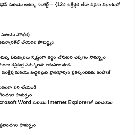
వైస్ మరియు అలెక్సా సపోర్ట్ – {12వ ఉత్తీర్ణత లేదా ఏదైనా విభాగంలో
–
్వక మరియు మౌఖిక)
 కమ్యూనికేట్ చేయగల సామర్థ్యం
ొంటున్న సమస్యలను స్పష్టంగా అర్థం చేసుకుని చెప్పగల సామర్థ్యం
లేకుండా కస్టమర్ల సమస్యలను అనుసరించండి
సంక్షిప్త మరియు ఖచ్చితమైన వ్రాతపూర్వక ప్రతిస్పందనను కంపోజ్
వంతంగా పని చేయండి
యోగించగల సామర్థ్యం
crosoft Word మరియు Internet Explorerతో పరిచయం
్రదించగల సామర్థ్యం