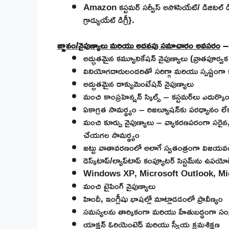
Amazon కస్టమర్ సర్వీస్ అసోసియేట్/ డిజిటల్ డి
గ్రాడ్యుయేట్ డిగ్రీ}.
జ్ఞానం/నైపుణ్యాలు మరియు అదనపు సమాచారం అవసరం
అద్భుతమైన కమ్యూనికేషన్ నైపుణ్యాలు (వ్రాతపూర
వినియోగదారులందరితో సరిగ్గా మరియు స్పష్టంగా
అద్భుతమైన డాక్యుమెంటేషన్ నైపుణ్యాలు
మంచి కాంప్రహెన్షన్ స్కిల్స్ – కస్టమర్‌లు ఎదుర్క
ఏకాగ్రత సామర్థ్యం – రిజల్యూషన్‌కు పరధ్యానం 
మంచి కూర్పు నైపుణ్యాలు – వ్యాకరణపరంగా సరైన, 
చేయగల సామర్థ్యం
జట్టు వాతావరణంలో అలాగే స్వతంత్రంగా విజయ
డెస్క్‌టాప్/ల్యాప్‌టాప్ కంప్యూటర్ సిస్టమ్‌ను ఉప
Windows XP, Microsoft Outlook, Mi
మంచి టైపింగ్ నైపుణ్యాలు
హిందీ, ఇంగ్లీషు భాషల్లో మాట్లాడడంలో ప్రావీణ్యం
సమస్యలను తార్కికంగా మరియు హేతుబద్ధంగా సంప
యాక్షన్ ఓరియెంటెడ్ మరియు స్వీయ క్రమశిక్షణ