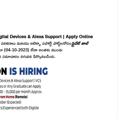
tal Devices & Alexa Support | Apply Online
 పరికరాలు మరియు అలెక్సా సపోర్ట్ పోస్ట్‌లకోసం
ప్రైవేట్ జాబ్
దరూ (04-10-2023) లేదా అంతకు ముందు
 సమాచారం దిగువన పేర్కొనబడింది.