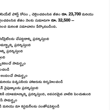
ియేట్ పోస్ట్ కోసం , చెల్లించవలసిన జీతం
రూ. 23,700
మరియు
చెల్లించవలసిన జీతం నెలకు సుమారుగా
రూ.
32,500 –
ురించి మరింత సమాచారం పేర్కొనబడింది.
ైట్‌లను చేపట్టడాన్ని ప్రదర్శిస్తుంది
యాన్ని ప్రదర్శిస్తుంది
ి ప్రదర్శిస్తుంది
ుంది
కరించే సామర్థ్యం
శించండి
 అందించే సామర్థ్యం
ణ మరియు విశ్వసనీయ హాజరును నిర్వహించండి
ైపుణ్యాలను ప్రదర్శిస్తుంది
కి యాజమాన్యాన్ని ప్రదర్శిస్తుంది, అవసరమైన వాటిని పెంచుతుంది
ే సామర్థ్యం
డి మరియు మా కస్టమర్‌లను సంతోషపెట్టండి