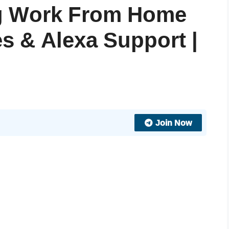
ng Work From Home
es & Alexa Support |
Join Now