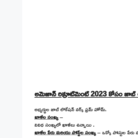
అమెజాన్ రిక్రూట్‌మెంట్ 2023 కోసం జాబ్
అభ్యర్థుల జాబ్ లొకేషన్ వర్క్ ఫ్రమ్ హోమ్.
ఖాళీల సంఖ్య
–
వివిధ సంఖ్యలో ఖాళీలు ఉన్నాయి
.
ఖాళీల పేరు మరియు పోస్ట్‌ల సంఖ్య
– ఒక్కో పోస్టుల పేరు 