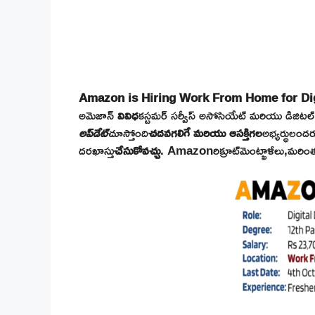
Amazon is Hiring Work From Home for Digi
అమెజాన్
వివిధ
కస్టమర్ సర్వీస్ అసోసియేట్ మరియు డిజిటల్
అప్‌డేట్
చూస్తోంది
చదవగలిగే మరియు ఆసక్తిగల
అభ్యర్థులం
దరఖాస్తు
చేసుకోవచ్చు
.
Amazonరిక్రూట్‌మెంట్ఖాళీలు,
మరింత