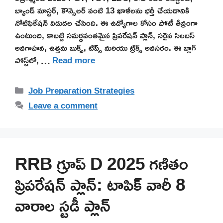
బ్యాండ్ మాస్టర్, కౌన్సెలర్ వంటి 13 ఖాళీలను భర్తీ చేయడానికి
నోటిఫికేషన్ విడుదల చేసింది. ఈ ఉద్యోగాల కోసం పోటీ తీవ్రంగా
ఉంటుంది, కాబట్టి సమర్థవంతమైన ప్రిపరేషన్ ప్లాన్, సరైన సిలబస్
అవగాహన, ఉత్తమ బుక్స్, టిప్స్ మరియు ట్రిక్స్ అవసరం. ఈ బ్లాగ్
పోస్ట్‌లో, …
Read more
Categories
Job Preparation Strategies
Leave a comment
RRB గ్రూప్ D 2025 గణితం
ప్రిపరేషన్ ప్లాన్: టాపిక్ వారీ 8
వారాల స్టడీ ప్లాన్