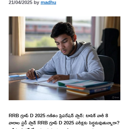
21/04/2025
by
madhu
RRB గ్రూప్ D 2025 గణితం ప్రిపరేషన్ ప్లాన్: టాపిక్ వారీ 8
వారాల స్టడీ ప్లాన్ RRB గ్రూప్ D 2025 పరీక్షకు సిద్ధమవుతున్నారా?