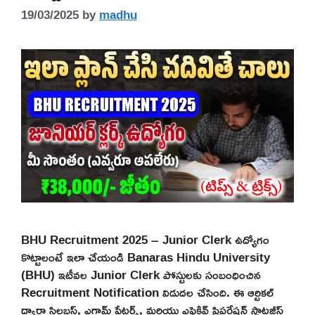
19/03/2025
by
madhu
BHU Recruitment 2025 – Junior Clerk ఉద్యోగం
కొట్టాలంటే ఇలా చేయండి Banaras Hindu University
(BHU) ఇటీవల Junior Clerk పోస్టులకు సంబంధించిన
Recruitment Notification విడుదల చేసింది. ఈ ఆర్టికల్
ద్వారా సిలబస్, ఎగ్జామ్ పేటర్న్, మరియు ఎఫెక్టివ్ ప్రిపరేషన్ స్ట్రాటజీస్