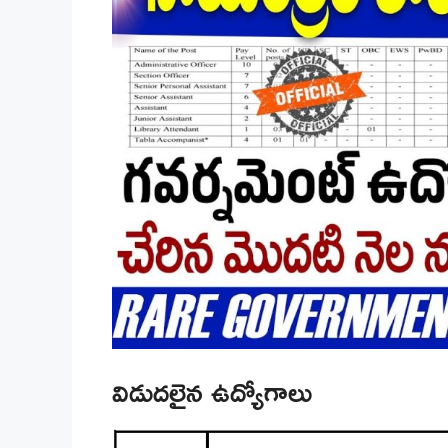
విడుదలైన ఉద్యోగాలు