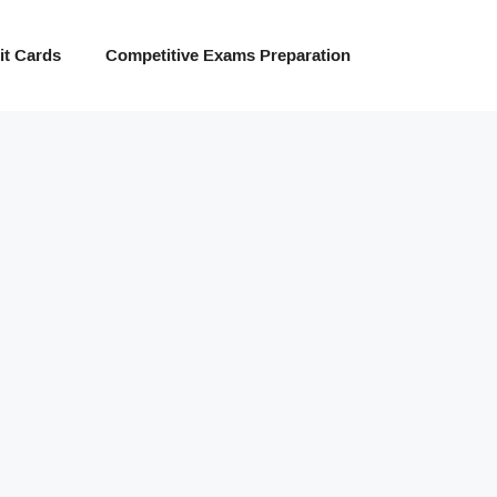
t Cards
Competitive Exams Preparation