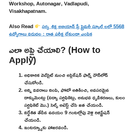
Workshop, Autonagar, Vadlapudi,
Visakhapatnam.
Also Read
సర్వ శిక్ష అభియాన్ ప్రీ ప్రైమరీ స్కూల్ లలో 5568
ఉద్యోగాలు విడుదల : రాత పరీక్ష లేకుండా ఎంపిక
ఎలా అప్లై చేయాలి? (How to
Apply)
అధికారిక వెబ్‌సైట్ నుంచి అప్లికేషన్ ఫార్మ్ డౌన్‌లోడ్
చేసుకోండి.
అన్ని వివరాలు నింపి, ఫోటో అతికించి, అవసరమైన
డాక్యుమెంట్లు (విద్యా సర్టిఫికెట్లు, అనుభవ ధృవీకరణలు, కులం
సర్టిఫికెట్ మొ.) సెల్ఫ్ అటెస్ట్ చేసి జత చేయండి.
నిర్దేశిత తేదీన ఉదయం 9 గంటల్లోపు వెళ్లి రిజిస్ట్రేషన్
చేయండి.
ఇంటర్వ్యూకు హాజరవండి.