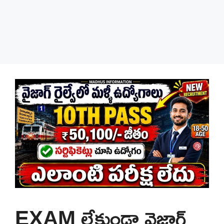
EXAM లేకుండా వైజాగ్