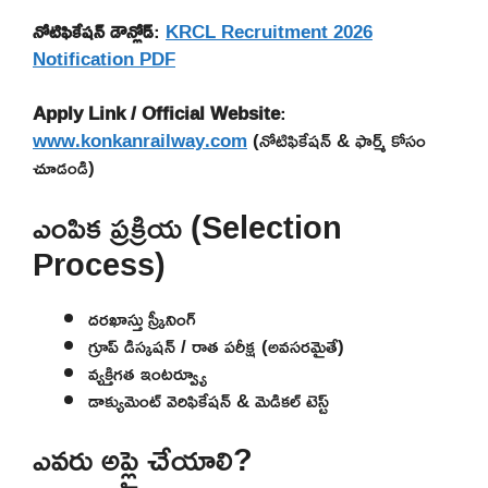
నోటిఫికేషన్ డౌన్లోడ్
:
KRCL Recruitment 2026
Notification PDF
Apply Link / Official Website
:
www.konkanrailway.com
(నోటిఫికేషన్ & ఫార్మ్ కోసం
చూడండి)
ఎంపిక ప్రక్రియ (Selection
Process)
దరఖాస్తు స్క్రీనింగ్
గ్రూప్ డిస్కషన్ / రాత పరీక్ష (అవసరమైతే)
వ్యక్తిగత ఇంటర్వ్యూ
డాక్యుమెంట్ వెరిఫికేషన్ & మెడికల్ టెస్ట్
ఎవరు అప్లై చేయాలి?