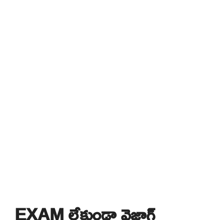
EXAM లేకుండా వైజాగ్