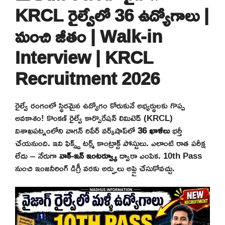
KRCL రైల్వేలో 36 ఉద్యోగాలు |
మంచి జీతం | Walk-in
Interview | KRCL
Recruitment 2026
రైల్వే రంగంలో స్థిరమైన ఉద్యోగం కోరుకునే అభ్యర్థులకు గొప్ప
అవకాశం! కొంకణ్ రైల్వే కార్పొరేషన్ లిమిటెడ్ (KRCL)
విశాఖపట్నంలోని వాగన్ రిపేర్ వర్క్‌షాప్‌లో
36 ఖాళీలు
భర్తీ
చేయనుంది. ఇవి ఫిక్స్డ్ టర్మ్ కాంట్రాక్ట్ పోస్టులు. ఎలాంటి రాత పరీక్ష
లేదు – నేరుగా
వాక్-ఇన్ ఇంటర్వ్యూ
ద్వారా ఎంపిక. 10th Pass
నుంచి ఇంజనీరింగ్ డిగ్రీ వరకు అర్హులు అప్లై చేసుకోవచ్చు.