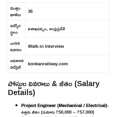
మొత్తం
36
ఖాళీలు
ఉద్యోగ
విశాఖపట్నం, ఆంధ్రప్రదేశ్
స్థలం
ఎంపిక
Walk-in Interview
విధానం
అధికారిక
konkanrailway.com
వెబ్‌సైట్
పోస్టుల వివరాలు & జీతం (Salary
Details)
Project Engineer (Mechanical / Electrical)
:
ఉత్తమ జీతం (సుమారు ₹50,000 – ₹57,000)