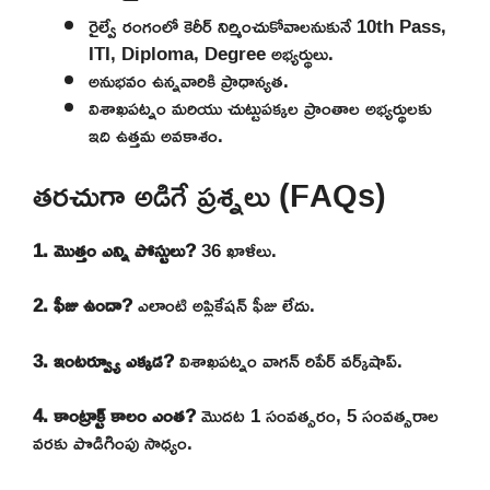
రైల్వే రంగంలో కెరీర్ నిర్మించుకోవాలనుకునే 10th Pass,
ITI, Diploma, Degree అభ్యర్థులు.
అనుభవం ఉన్నవారికి ప్రాధాన్యత.
విశాఖపట్నం మరియు చుట్టుపక్కల ప్రాంతాల అభ్యర్థులకు
ఇది ఉత్తమ అవకాశం.
తరచుగా అడిగే ప్రశ్నలు (FAQs)
1. మొత్తం ఎన్ని పోస్టులు?
36 ఖాళీలు.
2. ఫీజు ఉందా?
ఎలాంటి అప్లికేషన్ ఫీజు లేదు.
3. ఇంటర్వ్యూ ఎక్కడ?
విశాఖపట్నం వాగన్ రిపేర్ వర్క్‌షాప్.
4. కాంట్రాక్ట్ కాలం ఎంత?
మొదట 1 సంవత్సరం, 5 సంవత్సరాల
వరకు పొడిగింపు సాధ్యం.