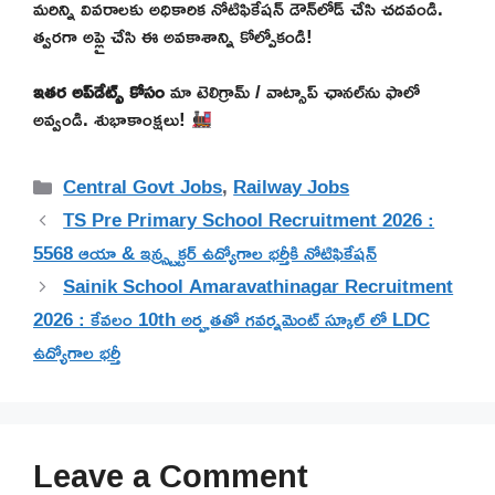
మరిన్ని వివరాలకు అధికారిక నోటిఫికేషన్ డౌన్‌లోడ్ చేసి చదవండి.
త్వరగా అప్లై చేసి ఈ అవకాశాన్ని కోల్పోకండి!
ఇతర అప్‌డేట్స్ కోసం
మా టెలిగ్రామ్ / వాట్సాప్ ఛానల్‌ను ఫాలో
అవ్వండి. శుభాకాంక్షలు!
Categories
Central Govt Jobs
,
Railway Jobs
TS Pre Primary School Recruitment 2026 :
5568 ఆయా & ఇన్స్ట్రక్టర్ ఉద్యోగాల భర్తీకి నోటిఫికేషన్
Sainik School Amaravathinagar Recruitment
2026 : కేవలం 10th అర్హతతో గవర్నమెంట్ స్కూల్ లో LDC
ఉద్యోగాల భర్తీ
Leave a Comment