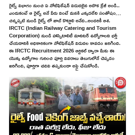
రైల్వే విభాగం నుంచి ఏ నోటిఫికేషన్ విడుదలైన అదొక క్రేజీ అండి..
ఎందుకంటే ఆ రైల్వే అనే పేరు వింటే మనకి ఎక్కడలేని సంతోషం…
చిన్నప్పటి నుండి రైల్వే లో జాబ్ కొట్టాలి అనేది..అందరికీ ఆశ.
IRCTC (Indian Railway Catering and Tourism
Corporation) నుండి హాస్పిటాలిటీ మానిటర్ ఉద్యోగాలని భర్తీ
చేయడానికి అధికారికంగా నోటిఫికేషన్ విడుదల కావడం జరిగింది.
ఈ IRCTC Recruitment 2026 ఆర్టికల్ ద్వారా మీకు ఈ
యొక్క ఉద్యోగాల గురించి పూర్తి వివరాలు తెలుగులోనే చెప్పడం
జరిగింది, పూర్తిగా చదివి తప్పకుండా అప్లై చేసుకోండి.