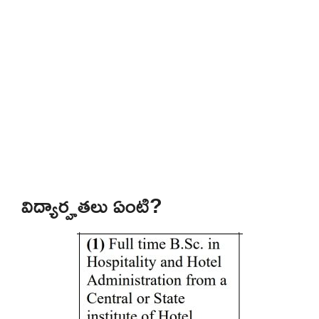
విద్యార్హతలు ఏంటి?