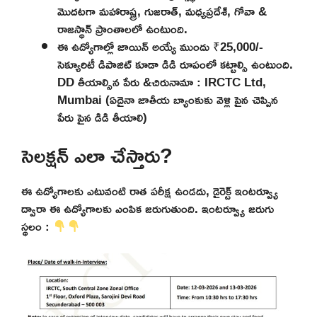
మొదటగా మహారాష్ట్ర, గుజరాత్, మధ్యప్రదేశ్, గోవా &
రాజస్థాన్ ప్రాంతాలలో ఉంటుంది.
ఈ ఉద్యోగాల్లో జాయిన్ అయ్యే ముందు ₹25,000/-
సెక్యూరిటీ డిపాజిట్ కూడా డిడి రూపంలో కట్టాల్సి ఉంటుంది.
DD తీయాల్సిన పేరు &చిరునామా : IRCTC Ltd,
Mumbai (ఏదైనా జాతీయ బ్యాంకుకు వెళ్లి పైన చెప్పిన
పేరు పైన డిడి తీయాలి)
సెలక్షన్ ఎలా చేస్తారు?
ఈ ఉద్యోగాలకు ఎటువంటి రాత పరీక్ష ఉండదు, డైరెక్ట్ ఇంటర్వ్యూ
ద్వారా ఈ ఉద్యోగాలకు ఎంపిక జరుగుతుంది. ఇంటర్వ్యూ జరుగు
స్థలం :