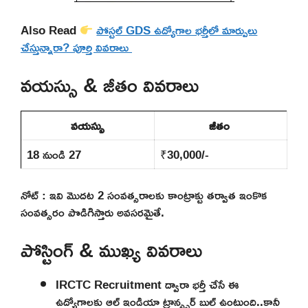
Also Read
పోస్టల్ GDS ఉద్యోగాల భర్తీలో మార్పులు
చేస్తున్నారా? పూర్తి వివరాలు
వయస్సు & జీతం వివరాలు
వయస్సు
జీతం
18 నుండి 27
₹30,000/-
నోట్ : ఇవి మొదట 2 సంవత్సరాలకు కాంట్రాక్టు తర్వాత ఇంకొక
సంవత్సరం పొడిగిస్తారు అవసరమైతే.
పోస్టింగ్ & ముఖ్య వివరాలు
IRCTC Recruitment ద్వారా భర్తీ చేసే ఈ
ఉద్యోగాలకు ఆల్ ఇండియా ట్రాన్స్ఫర్ బుల్ ఉంటుంది..కానీ