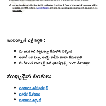
ఇంటర్వ్యూకి వెళ్లే పద్ధతి :
మీ ఒరిజినల్ సర్టిఫికెట్లు తీసుకొని వెళ్ళండి
అలాగే ఒక సెట్టు, అటెస్ట్ కాపీస్ కూడా తీసుకెళ్లాలి
మీ రీసెంట్ పాస్పోర్ట్ సైజ్ ఫోటోగ్రాఫ్స్ రెండు తీసుకెళ్లాలి
ముఖ్యమైన లింకులు
అధికారిక నోటిఫికేషన్
అప్లికేషన్ ఫారం
అధికారిక వెబ్సైట్