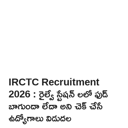
IRCTC Recruitment
2026 : రైల్వే స్టేషన్ లలో ఫుడ్
బాగుందా లేదా అని చెక్ చేసే
ఉద్యోగాలు విడుదల