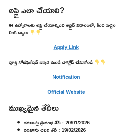
అప్లై ఎలా చేయాలి?
ఈ ఉద్యోగాలకు అప్లై చేయాల్సింది ఆన్లైన్ విధానంలో, కింద ఇచ్చిన
లింక్ ద్వారా
Apply Link
పూర్తి నోటిఫికేషన్ ఇక్కడ నుండి డౌన్లోడ్ చేసుకోండి
Notification
Official Website
ముఖ్యమైన తేదీలు
దరఖాస్తు ప్రారంభ తేదీ : 20/01/2026
దరఖాస్తు చివరి తేదీ : 19/02/2026