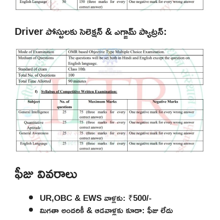
Driver పోస్టులకు సెలెక్షన్ & ఎగ్జామ్ ప్యాట్రన్:
ఫీజు వివరాలు
UR,OBC & EWS వాళ్లకు: ₹500/-
మిగతా అందరికీ & ఆడవాళ్లకు కూడా: ఫీజు లేదు