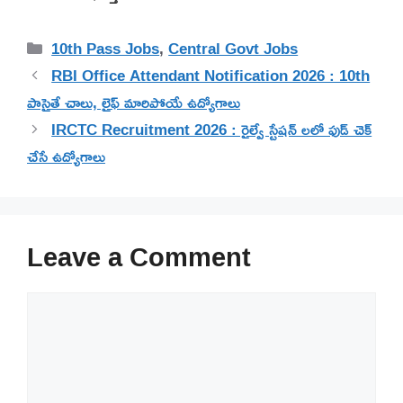
Categories
10th Pass Jobs
,
Central Govt Jobs
RBI Office Attendant Notification 2026 : 10th
పాసైతే చాలు, లైఫ్ మారిపోయే ఉద్యోగాలు
IRCTC Recruitment 2026 : రైల్వే స్టేషన్ లలో ఫుడ్ చెక్
చేసే ఉద్యోగాలు
Leave a Comment
Comment