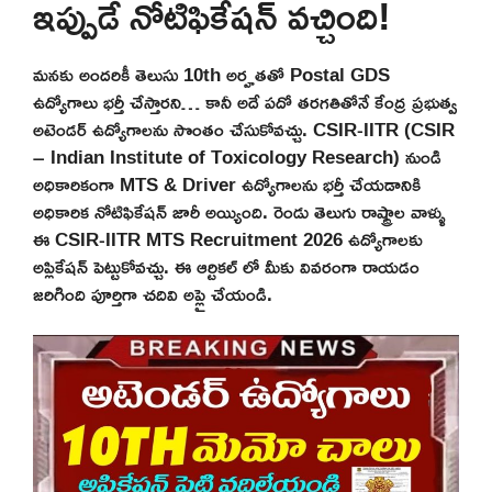
ఇప్పుడే నోటిఫికేషన్ వచ్చింది!
మనకు అందరికీ తెలుసు 10th అర్హతతో Postal GDS
ఉద్యోగాలు భర్తీ చేస్తారని… కానీ అదే పదో తరగతితోనే కేంద్ర ప్రభుత్వ
అటెండర్ ఉద్యోగాలను సొంతం చేసుకోవచ్చు. CSIR-IITR (CSIR
– Indian Institute of Toxicology Research) నుండి
అధికారికంగా MTS & Driver ఉద్యోగాలను భర్తీ చేయడానికి
అధికారిక నోటిఫికేషన్ జారీ అయ్యింది. రెండు తెలుగు రాష్ట్రాల వాళ్ళు
ఈ CSIR-IITR MTS Recruitment 2026 ఉద్యోగాలకు
అప్లికేషన్ పెట్టుకోవచ్చు. ఈ ఆర్టికల్ లో మీకు వివరంగా రాయడం
జరిగింది పూర్తిగా చదివి అప్లై చేయండి.