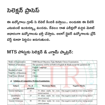
సెలెక్షన్ ప్రాసెస్
ఈ ఉద్యోగాలు గ్రూప్ సి లెవెల్ కిందికి వస్తాయి.. అందుకని ఈ వీటికి
ఎటువంటి ఇంటర్వ్యూ ఉండదు. కేవలం రాత పరీక్షలో వచ్చిన మెరిట్
ఆధారంగా ఉద్యోగాలను భర్తీ చేస్తారు. అలాగే డ్రైవర్ ఉద్యోగాలకు ట్రేడ్
టెస్ట్ కూడా పెట్టడం జరుగుతుంది.
MTS పోస్టుకు సెలెక్షన్ & ఎగ్జామ్ ప్యాట్రన్: