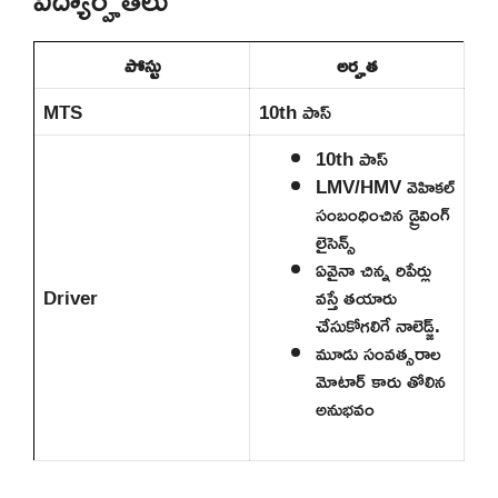
పోస్టు
అర్హత
MTS
10th పాస్
10th పాస్
LMV/HMV వెహికల్
సంబంధించిన డ్రైవింగ్
లైసెన్స్
ఏవైనా చిన్న రిపేర్లు
Driver
వస్తే తయారు
చేసుకోగలిగే నాలెడ్జ్.
మూడు సంవత్సరాల
మోటార్ కారు తోలిన
అనుభవం