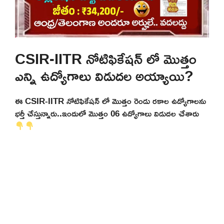
CSIR-IITR నోటిఫికేషన్ లో మొత్తం
ఎన్ని ఉద్యోగాలు విడుదల అయ్యాయి?
ఈ CSIR-IITR నోటిఫికేషన్ లో మొత్తం రెండు రకాల ఉద్యోగాలను
భర్తీ చేస్తున్నారు..ఇందులో మొత్తం 06 ఉద్యోగాలు విడుదల చేశారు