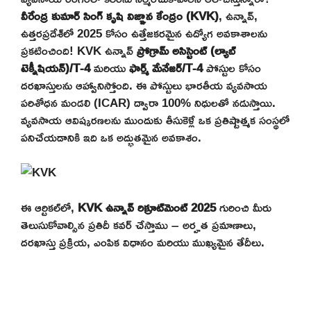
వీరేంద్ర కుమార్ సింగ్ కృషి విజ్ఞాన కేంద్రం (KVK)
, ఉన్నావ్,
ఉత్తరప్రదేశ్‌లో 2025 కోసం ఉత్తేజకరమైన ఉద్యోగ అవకాశాలను
ప్రకటించింది! KVK ఉన్నావ్
ప్రోగ్రామ్ అసిస్టెంట్ (ల్యాబ్
టెక్నీషియన్)/T-4
మరియు
ఫార్మ్ మేనేజర్/T-4
పోస్టుల కోసం
దరఖాస్తులను ఆహ్వానిస్తోంది. ఈ పోస్టులు భారతీయ వ్యవసాయ
పరిశోధన మండలి (ICAR) ద్వారా 100% నిధులతో నడుస్తాయి.
వ్యవసాయ ఆవిష్కరణలను ముందుకు తీసుకెళ్లే ఒక ప్రతిష్టాత్మక సంస్థలో
పనిచేయడానికి ఇది ఒక అద్భుతమైన అవకాశం.
ఈ ఆర్టికల్‌లో,
KVK ఉన్నావ్ రిక్రూట్‌మెంట్ 2025
గురించి మీరు
తెలుసుకోవాల్సిన ప్రతిదీ కవర్ చేస్తాము – అర్హత ప్రమాణాలు,
దరఖాస్తు ప్రక్రియ, ఎంపిక విధానం మరియు ముఖ్యమైన తేదీలు.