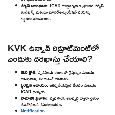
సర్వీస్ నిబంధనలు
: ICAR మార్గదర్శకాల ప్రకారం సర్వీస్
కండిషన్స్ మరియు సూపర్‌అన్యుయేషన్ వయస్సు
నిర్ణయించబడతాయి.
KVK ఉన్నావ్ రిక్రూట్‌మెంట్‌లో
ఎందుకు దరఖాస్తు చేయాలి?
కెరీర్ గ్రోత్
: వ్యవసాయ రంగంలో నైపుణ్యం మరియు
అనుభవాన్ని పెంచుకునే అవకాశం.
స్థిరమైన ఆదాయం
: ఆకర్షణీయమైన వేతనం మరియు
ICAR భత్యాలు.
సామాజిక ప్రభావం
: వ్యవసాయ అభివృద్ధి ద్వారా రైతుల
జీవనోపాధికి సహకరించడం.
Notification