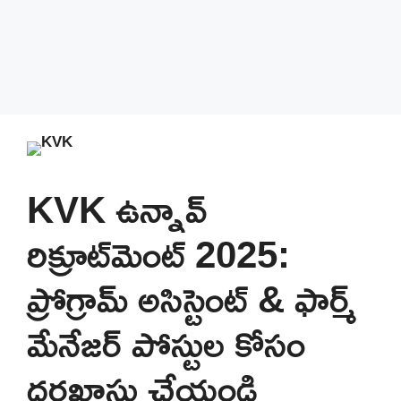
KVK ఉన్నావ్
రిక్రూట్‌మెంట్ 2025:
ప్రోగ్రామ్ అసిస్టెంట్ & ఫార్మ్
మేనేజర్ పోస్టుల కోసం
దరఖాస్తు చేయండి