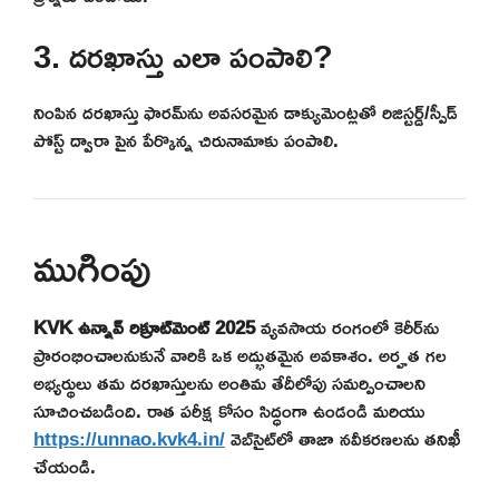
3. దరఖాస్తు ఎలా పంపాలి?
నింపిన దరఖాస్తు ఫారమ్‌ను అవసరమైన డాక్యుమెంట్లతో రిజిస్టర్డ్/స్పీడ్
పోస్ట్ ద్వారా పైన పేర్కొన్న చిరునామాకు పంపాలి.
ముగింపు
KVK ఉన్నావ్ రిక్రూట్‌మెంట్ 2025
వ్యవసాయ రంగంలో కెరీర్‌ను
ప్రారంభించాలనుకునే వారికి ఒక అద్భుతమైన అవకాశం. అర్హత గల
అభ్యర్థులు తమ దరఖాస్తులను అంతిమ తేదీలోపు సమర్పించాలని
సూచించబడింది. రాత పరీక్ష కోసం సిద్ధంగా ఉండండి మరియు
https://unnao.kvk4.in/
వెబ్‌సైట్‌లో తాజా నవీకరణలను తనిఖీ
చేయండి.