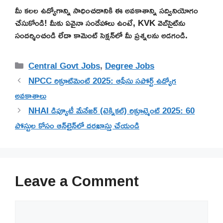
మీ కలల ఉద్యోగాన్ని సాధించడానికి ఈ అవకాశాన్ని సద్వినియోగం
చేసుకోండి! మీకు ఏవైనా సందేహాలు ఉంటే, KVK వెబ్‌సైట్‌ను
సందర్శించండి లేదా కామెంట్ సెక్షన్‌లో మీ ప్రశ్నలను అడగండి.
Categories
Central Govt Jobs
,
Degree Jobs
NPCC రిక్రూట్‌మెంట్ 2025: ఆఫీసు సపోర్ట్ ఉద్యోగ
అవకాశాలు
NHAI డిప్యూటీ మేనేజర్ (టెక్నికల్) రిక్రూట్మెంట్ 2025: 60
పోస్టుల కోసం ఆన్‌లైన్‌లో దరఖాస్తు చేయండి
Leave a Comment
Comment