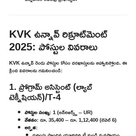
KVK ఉన్నావ్ రిక్రూట్‌మెంట్
2025: పోస్టుల వివరాలు
KVK ఉన్నావ్ రెండు పోస్టుల కోసం దరఖాస్తులను ఆహ్వానిస్తోంది. ఈ
క్రింది వివరాలను గమనించండి:
1. ప్రోగ్రామ్ అసిస్టెంట్ (ల్యాబ్
టెక్నీషియన్)/T-4
పోస్టుల సంఖ్య
: 1 (అన్‌రిజర్వ్డ్ – UR)
వేతనం
: రూ. 35,400 – రూ. 1,12,400 (లెవెల్ 6)
అర్హత
:
గుర్తింపు పొందిన యూనివర్సిటీ నుండి వ్యవసాయం,