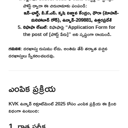
పోస్ట్ ద్వారా ఈ చిరునామాకు పంపండి:
ఇన్-ఛార్జ్, వీ.కే.ఎస్. కృషి విజ్ఞాన కేంద్రం, ధౌరా (మోహన్-
మలిహాబాద్ రోడ్), ఉన్నావ్-209881, ఉత్తరప్రదేశ్
లిఫాఫా లేబుల్
: లిఫాఫాపై “Application Form for
the post of [పోస్ట్ పేరు]” అని స్పష్టంగా రాయండి.
గమనిక
: దరఖాస్తు రుసుము లేదు. అంతిమ తేదీ తర్వాత వచ్చిన
దరఖాస్తులు స్వీకరించబడవు.
ఎంపిక ప్రక్రియ
KVK ఉన్నావ్ రిక్రూట్‌మెంట్ 2025 కోసం ఎంపిక ప్రక్రియ ఈ క్రింది
విధంగా ఉంటుంది:
1. రాత పరీక్ష