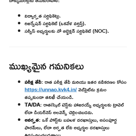
డాక్యుమెంట్లను తీసుకురావాలి:
విద్యార్హత సర్టిఫికెట్లు.
రిజర్వేషన్ సర్టిఫికెట్ (ఒకవేళ వర్తిస్తే).
సర్వీస్ అభ్యర్థులకు నో ఆబ్జెక్షన్ సర్టిఫికెట్ (NOC).
ముఖ్యమైన గమనికలు
పరీక్ష తేదీ
: రాత పరీక్ష తేదీ మరియు ఇతర నవీకరణల కోసం
https://unnao.kvk4.in/
వెబ్‌సైట్‌ను క్రమం
తప్పకుండా తనిఖీ చేయండి.
TA/DA
: రాత/స్కిల్ టెస్ట్‌కు హాజరయ్యే అభ్యర్థులకు ట్రావెల్
లేదా డియర్‌నెస్ అలవెన్స్ చెల్లించబడదు.
అనర్హత
: ఒకే పోస్ట్‌కు బహుళ దరఖాస్తులు, అసంపూర్ణ
ఫారమ్‌లు, లేదా అర్హత లేని అభ్యర్థుల దరఖాస్తులు
తిరస్కరించబడతాయి.