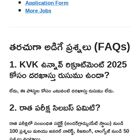
Application Form
More Jobs
తరచుగా అడిగే ప్రశ్నలు (FAQs)
1. KVK ఉన్నావ్ రిక్రూట్‌మెంట్ 2025
కోసం దరఖాస్తు రుసుము ఉందా?
లేదు, ఈ పోస్టుల కోసం ఎటువంటి దరఖాస్తు రుసుము లేదు.
2. రాత పరీక్ష సిలబస్ ఏమిటి?
రాత పరీక్షలో సంబంధిత సబ్జెక్ట్ (అండర్‌గ్రాడ్యుయేట్ స్థాయి) నుండి
100 ప్రశ్నలు మరియు జనరల్ నాలెడ్జ్, రీజనింగ్, లాంగ్వేజ్ నుండి 50
ప్రశ్నలు ఉంటాయి.