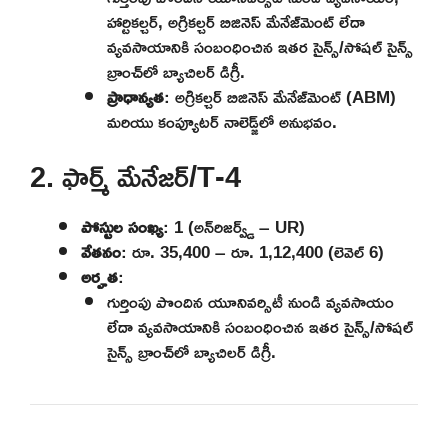
హార్టికల్చర్, అగ్రికల్చర్ బిజినెస్ మేనేజ్‌మెంట్ లేదా
వ్యవసాయానికి సంబంధించిన ఇతర సైన్స్/సోషల్ సైన్స్
బ్రాంచ్‌లో బ్యాచిలర్ డిగ్రీ.
ప్రాధాన్యత
: అగ్రికల్చర్ బిజినెస్ మేనేజ్‌మెంట్ (ABM)
మరియు కంప్యూటర్ నాలెడ్జ్‌లో అనుభవం.
2. ఫార్మ్ మేనేజర్/T-4
పోస్టుల సంఖ్య
: 1 (అన్‌రిజర్వ్డ్ – UR)
వేతనం
: రూ. 35,400 – రూ. 1,12,400 (లెవెల్ 6)
అర్హత
:
గుర్తింపు పొందిన యూనివర్సిటీ నుండి వ్యవసాయం
లేదా వ్యవసాయానికి సంబంధించిన ఇతర సైన్స్/సోషల్
సైన్స్ బ్రాంచ్‌లో బ్యాచిలర్ డిగ్రీ.