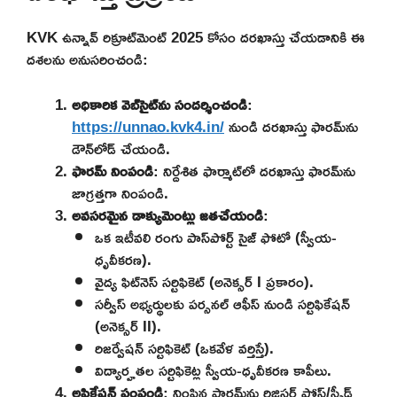
KVK ఉన్నావ్ రిక్రూట్‌మెంట్ 2025 కోసం దరఖాస్తు చేయడానికి ఈ
దశలను అనుసరించండి:
అధికారిక వెబ్‌సైట్‌ను సందర్శించండి
:
https://unnao.kvk4.in/
నుండి దరఖాస్తు ఫారమ్‌ను
డౌన్‌లోడ్ చేయండి.
ఫారమ్ నింపండి
: నిర్దేశిత ఫార్మాట్‌లో దరఖాస్తు ఫారమ్‌ను
జాగ్రత్తగా నింపండి.
అవసరమైన డాక్యుమెంట్లు జతచేయండి
:
ఒక ఇటీవలి రంగు పాస్‌పోర్ట్ సైజ్ ఫోటో (స్వీయ-
ధృవీకరణ).
వైద్య ఫిట్‌నెస్ సర్టిఫికెట్ (అనెక్సర్ I ప్రకారం).
సర్వీస్ అభ్యర్థులకు పర్సనల్ ఆఫీస్ నుండి సర్టిఫికేషన్
(అనెక్సర్ II).
రిజర్వేషన్ సర్టిఫికెట్ (ఒకవేళ వర్తిస్తే).
విద్యార్హతల సర్టిఫికెట్ల స్వీయ-ధృవీకరణ కాపీలు.
అప్లికేషన్ పంపండి
: నింపిన ఫారమ్‌ను రిజిస్టర్డ్ పోస్ట్/స్పీడ్