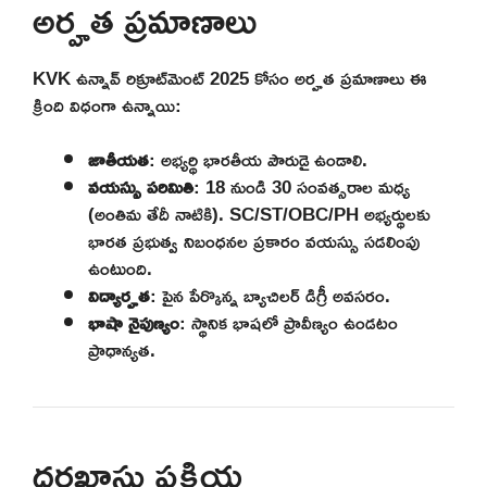
అర్హత ప్రమాణాలు
KVK ఉన్నావ్ రిక్రూట్‌మెంట్ 2025 కోసం అర్హత ప్రమాణాలు ఈ
క్రింది విధంగా ఉన్నాయి:
జాతీయత
: అభ్యర్థి భారతీయ పౌరుడై ఉండాలి.
వయస్సు పరిమితి
: 18 నుండి 30 సంవత్సరాల మధ్య
(అంతిమ తేదీ నాటికి). SC/ST/OBC/PH అభ్యర్థులకు
భారత ప్రభుత్వ నిబంధనల ప్రకారం వయస్సు సడలింపు
ఉంటుంది.
విద్యార్హత
: పైన పేర్కొన్న బ్యాచిలర్ డిగ్రీ అవసరం.
భాషా నైపుణ్యం
: స్థానిక భాషలో ప్రావీణ్యం ఉండటం
ప్రాధాన్యత.
దరఖాస్తు ప్రక్రియ