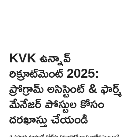
KVK ఉన్నావ్
రిక్రూట్‌మెంట్ 2025:
ప్రోగ్రామ్ అసిస్టెంట్ & ఫార్మ్
మేనేజర్ పోస్టుల కోసం
దరఖాస్తు చేయండి
వ్యవసాయ రంగంలో కెరీర్‌ను నిర్మించుకోవాలని ఆలోచిస్తున్నారా?