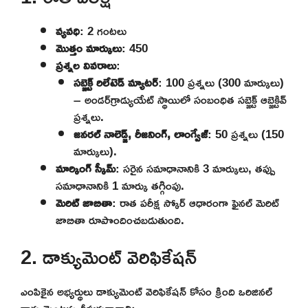
వ్యవధి
: 2 గంటలు
మొత్తం మార్కులు
: 450
ప్రశ్నల వివరాలు
:
సబ్జెక్ట్ రిలేటెడ్ మ్యాటర్
: 100 ప్రశ్నలు (300 మార్కులు)
– అండర్‌గ్రాడ్యుయేట్ స్థాయిలో సంబంధిత సబ్జెక్ట్ ఆబ్జెక్టివ్
ప్రశ్నలు.
జనరల్ నాలెడ్జ్, రీజనింగ్, లాంగ్వేజ్
: 50 ప్రశ్నలు (150
మార్కులు).
మార్కింగ్ స్కీమ్
: సరైన సమాధానానికి 3 మార్కులు, తప్పు
సమాధానానికి 1 మార్కు తగ్గింపు.
మెరిట్ జాబితా
: రాత పరీక్ష స్కోర్ ఆధారంగా ఫైనల్ మెరిట్
జాబితా రూపొందించబడుతుంది.
2. డాక్యుమెంట్ వెరిఫికేషన్
ఎంపికైన అభ్యర్థులు డాక్యుమెంట్ వెరిఫికేషన్ కోసం క్రింది ఒరిజినల్