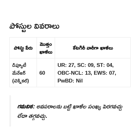
పోస్టుల వివరాలు
మొత్తం
పోస్టు పేరు
కేటగిరీ వారీగా ఖాళీలు
ఖాళీలు
డిప్యూటీ
UR: 27, SC: 09, ST: 04,
మేనేజర్
60
OBC-NCL: 13, EWS: 07,
(టెక్నికల్)
PwBD: Nil
గమనిక
: అవసరాలను బట్టి ఖాళీల సంఖ్య పెరగవచ్చు
లేదా తగ్గవచ్చు.