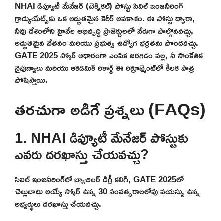
NHAI డిప్యూటీ మేనేజర్ (టెక్నికల్) పోస్టు సివిల్ ఇంజనీరింగ్
గ్రాడ్యుయేట్స్‌కు ఒక అద్భుతమైన కెరీర్ అవకాశం. ఈ పోస్టు ద్వారా,
నీవు దేశంలోని హైవేల అభివృద్ధి ప్రాజెక్టులలో నేరుగా పాల్గొనవచ్చు,
అద్భుతమైన వేతనం మరియు ప్రభుత్వ ఉద్యోగ భద్రతను పొందవచ్చు.
GATE 2025 స్కోర్ ఆధారంగా ఎంపిక జరగడం వల్ల, నీ సాంకేతిక
నైపుణ్యాలు మరియు అకడమిక్ రికార్డ్ ఈ రిక్రూట్మెంట్‌లో కీలక పాత్ర
పోషిస్తాయి.
తరచుగా అడిగే ప్రశ్నలు (FAQs)
1. NHAI డిప్యూటీ మేనేజర్ పోస్టుకు
ఎవరు దరఖాస్తు చేయవచ్చు?
సివిల్ ఇంజనీరింగ్‌లో బ్యాచిలర్ డిగ్రీ కలిగి, GATE 2025లో
చెల్లుబాటు అయ్యే స్కోర్ ఉన్న 30 సంవత్సరాలలోపు వయస్సు ఉన్న
అభ్యర్థులు దరఖాస్తు చేయవచ్చు.