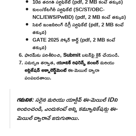
10వ తరగతి సర్టిఫికేట్ (pdf, 2 MB కంటే తక్కువ)
కులం/కేటగిరీ సర్టిఫికేట్ (SC/ST/OBC-
NCL/EWS/PwBD) (pdf, 2 MB కంటే తక్కువ)
సివిల్ ఇంజనీరింగ్ డిగ్రీ సర్టిఫికేట్ (pdf, 2 MB కంటే
తక్కువ)
GATE 2025 స్కోర్ కార్డ్ (pdf, 2 MB కంటే
తక్కువ)
ఫారమ్‌ను పరిశీలించి,
Submit
బటన్‌పై క్లిక్ చేయండి.
సమర్పణ తర్వాత,
యూనిక్ రిఫరెన్స్ నంబర్
మరియు
అప్లికేషన్ అక్నాలెడ్జ్‌మెంట్
ఈ-మెయిల్ ద్వారా
పంపబడతాయి.
గమనిక
: సరైన మరియు యాక్టివ్ ఈ-మెయిల్ IDని
అందించండి, ఎందుకంటే అన్ని కమ్యూనికేషన్లు ఈ-
మెయిల్ ద్వారానే జరుగుతాయి.