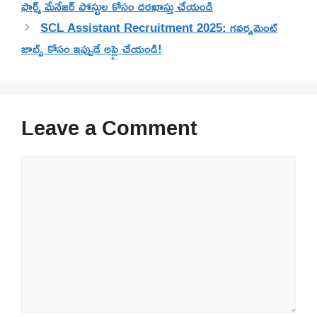
ఫార్మ్ మేనేజర్ పోస్టుల కోసం దరఖాస్తు చేయండి
SCL Assistant Recruitment 2025: గవర్నమెంట్
జాబ్స్ కోసం ఇప్పుడే అప్లై చేయండి!
Leave a Comment
Comment