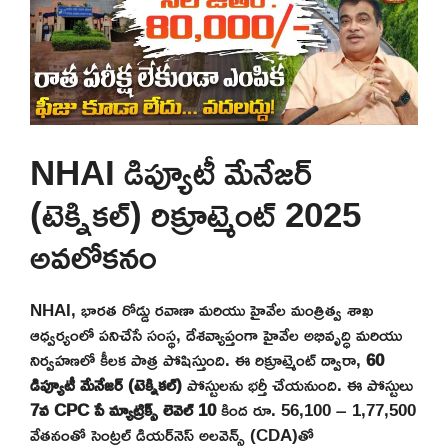
NHAI డిప్యూటీ మేనేజర్
(టెక్నికల్) రిక్రూట్మెంట్ 2025
అవలోకనం
NHAI, భారత రోడ్డు రవాణా మరియు హైవేల మంత్రిత్వ శాఖ
ఆధ్వర్యంలో పనిచేసే సంస్థ, దేశవ్యాప్తంగా హైవేల అభివృద్ధి మరియు
నిర్వహణలో కీలక పాత్ర పోషిస్తుంది. ఈ రిక్రూట్మెంట్ ద్వారా,
60
డిప్యూటీ మేనేజర్ (టెక్నికల్)
పోస్టులను భర్తీ చేయనుంది. ఈ పోస్టులు
7వ CPC పే మ్యాట్రిక్స్ లెవెల్ 10
కింద రూ. 56,100 – 1,77,500
వేతనంతో సెంట్రల్ డియర్‌నెస్ అలవెన్స్ (CDA)తో