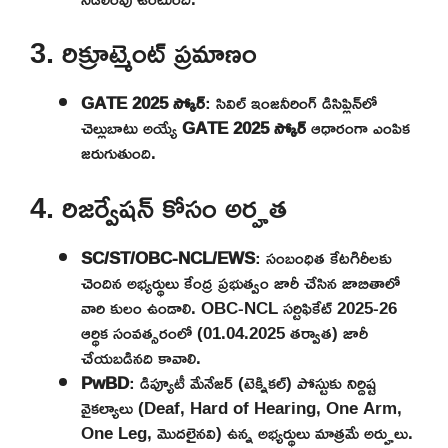
3. రిక్రూట్మెంట్ ప్రమాణం
GATE 2025 స్కోర్
: సివిల్ ఇంజనీరింగ్ డిసిప్లిన్‌లో
చెల్లుబాటు అయ్యే
GATE 2025 స్కోర్
ఆధారంగా ఎంపిక
జరుగుతుంది.
4. రిజర్వేషన్ కోసం అర్హత
SC/ST/OBC-NCL/EWS
: సంబంధిత కేటగిరీలకు
చెందిన అభ్యర్థులు కేంద్ర ప్రభుత్వం జారీ చేసిన జాబితాలో
వారి కులం ఉండాలి. OBC-NCL సర్టిఫికేట్ 2025-26
ఆర్థిక సంవత్సరంలో (01.04.2025 తర్వాత) జారీ
చేయబడినది కావాలి.
PwBD
: డిప్యూటీ మేనేజర్ (టెక్నికల్) పోస్టుకు నిర్దిష్ట
వైకల్యాలు (Deaf, Hard of Hearing, One Arm,
One Leg, మొదలైనవి) ఉన్న అభ్యర్థులు మాత్రమే అర్హులు.