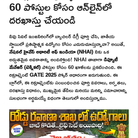
60 పోస్టుల కోసం ఆన్‌లైన్‌లో
దరఖాస్తు చేయండి
నీవు సివిల్ ఇంజనీరింగ్‌లో బ్యాచిలర్ డిగ్రీ పూర్తి చేసి, జాతీయ
స్థాయిలో ప్రతిష్టాత్మక ఉద్యోగం కోసం ఎదురుచూస్తున్నావా? అయితే,
నేషనల్ హైవేస్ అథారిటీ ఆఫ్ ఇండియా (NHAI)
నీకు ఒక
అద్భుతమైన అవకాశాన్ని అందిస్తోంది! NHAI తాజాగా
డిప్యూటీ
మేనేజర్ (టెక్నికల్)
పోస్టుల కోసం 60 ఖాళీలను ప్రకటించింది. ఈ
రిక్రూట్మెంట్
GATE 2025
స్కోర్ ఆధారంగా జరుగుతుంది. ఈ
బ్లాగ్‌లో, ఈ రిక్రూట్మెంట్‌కు సంబంధించిన పూర్తి వివరాలు, అర్హతలు,
దరఖాస్తు విధానం, ముఖ్యమైన తేదీలు మరియు మరిన్ని సమాచారాన్ని
సులభంగా అర్థమయ్యే విధంగా తెలుగులో అందిస్తున్నాము.