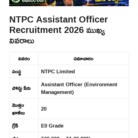
NTPC Assistant Officer
Recruitment 2026 ముఖ్య
వివరాలు
వివరం
సమాచారం
సంస్థ
NTPC Limited
Assistant Officer (Environment
పోస్టు పేరు
Management)
మొత్తం
20
ఖాళీలు
గ్రేడ్
E0 Grade