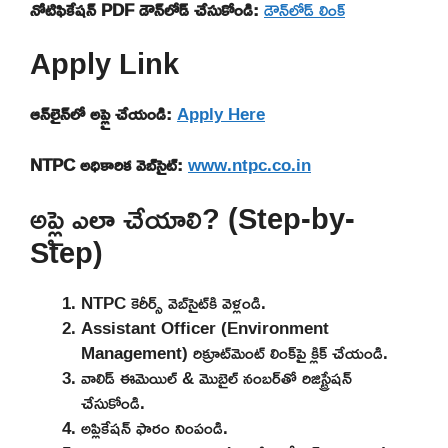
నోటిఫికేషన్ PDF డౌన్‌లోడ్ చేసుకోండి:
డౌన్‌లోడ్ లింక్
Apply Link
ఆన్‌లైన్‌లో అప్లై చేయండి:
Apply Here
NTPC అధికారిక వెబ్‌సైట్:
www.ntpc.co.in
అప్లై ఎలా చేయాలి? (Step-by-
Step)
NTPC కెరీర్స్ వెబ్‌సైట్‌కి వెళ్లండి.
Assistant Officer (Environment
Management) రిక్రూట్‌మెంట్ లింక్‌పై క్లిక్ చేయండి.
వాలిడ్ ఈమెయిల్ & మొబైల్ నంబర్‌తో రిజిస్ట్రేషన్
చేసుకోండి.
అప్లికేషన్ ఫారం నింపండి.