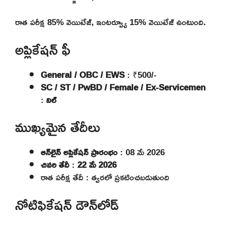
రాత పరీక్ష 85% వెయిటేజ్, ఇంటర్వ్యూ 15% వెయిటేజ్ ఉంటుంది.
అప్లికేషన్ ఫీ
General / OBC / EWS
: ₹500/-
SC / ST / PwBD / Female / Ex-Servicemen
:
నిల్
ముఖ్యమైన తేదీలు
ఆన్‌లైన్ అప్లికేషన్ ప్రారంభం
: 08 మే 2026
చివరి తేదీ
:
22 మే 2026
రాత పరీక్ష తేదీ : త్వరలో ప్రకటించబడుతుంది
నోటిఫికేషన్ డౌన్‌లోడ్