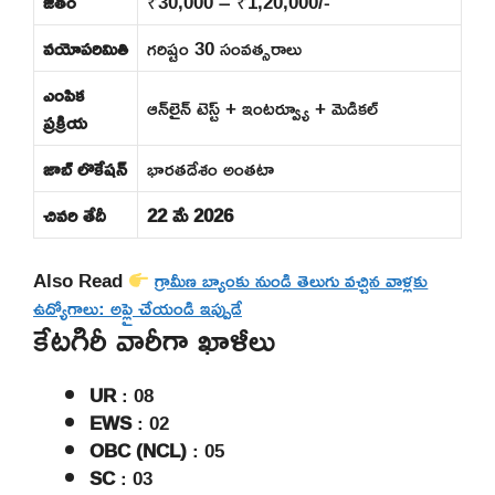
జీతం
₹30,000 – ₹1,20,000/-
వయోపరిమితి
గరిష్టం 30 సంవత్సరాలు
ఎంపిక
ఆన్‌లైన్ టెస్ట్ + ఇంటర్వ్యూ + మెడికల్
ప్రక్రియ
జాబ్ లొకేషన్
భారతదేశం అంతటా
చివరి తేదీ
22 మే 2026
Also Read
గ్రామీణ బ్యాంకు నుండి తెలుగు వచ్చిన వాళ్లకు
ఉద్యోగాలు: అప్లై చేయండి ఇప్పుడే
కేటగిరీ వారీగా ఖాళీలు
UR
: 08
EWS
: 02
OBC (NCL)
: 05
SC
: 03