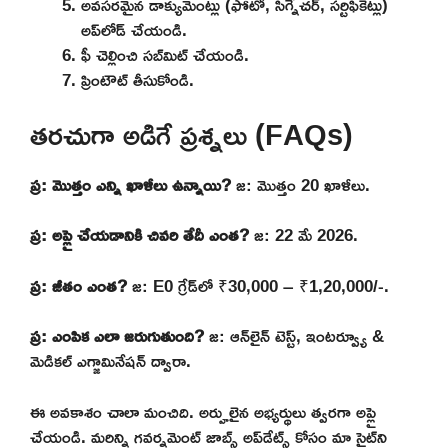
అవసరమైన డాక్యుమెంట్లు (ఫోటో, సిగ్నేచర్, సర్టిఫికెట్లు)
అప్‌లోడ్ చేయండి.
ఫీ చెల్లించి సబ్‌మిట్ చేయండి.
ప్రింటౌట్ తీసుకోండి.
తరచుగా అడిగే ప్రశ్నలు (FAQs)
ప్ర: మొత్తం ఎన్ని ఖాళీలు ఉన్నాయి?
జ: మొత్తం 20 ఖాళీలు.
ప్ర: అప్లై చేయడానికి చివరి తేదీ ఎంత?
జ: 22 మే 2026.
ప్ర: జీతం ఎంత?
జ: E0 గ్రేడ్‌లో ₹30,000 – ₹1,20,000/-.
ప్ర: ఎంపిక ఎలా జరుగుతుంది?
జ: ఆన్‌లైన్ టెస్ట్, ఇంటర్వ్యూ &
మెడికల్ ఎగ్జామినేషన్ ద్వారా.
ఈ అవకాశం చాలా మంచిది. అర్హులైన అభ్యర్థులు త్వరగా అప్లై
చేయండి. మరిన్ని గవర్నమెంట్ జాబ్స్ అప్‌డేట్స్ కోసం మా సైట్‌ని