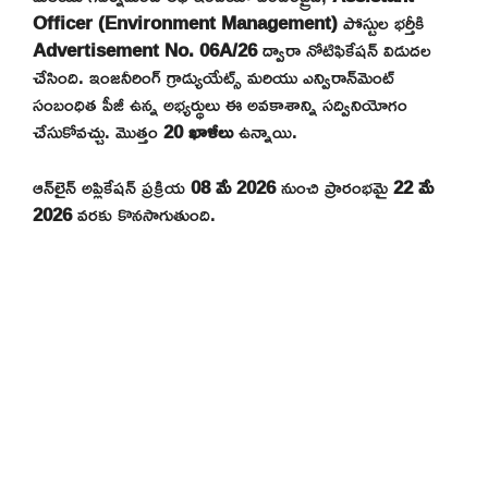
Officer (Environment Management)
పోస్టుల భర్తీకి
Advertisement No. 06A/26
ద్వారా నోటిఫికేషన్ విడుదల
చేసింది. ఇంజనీరింగ్ గ్రాడ్యుయేట్స్ మరియు ఎన్విరాన్‌మెంట్
సంబంధిత పీజీ ఉన్న అభ్యర్థులు ఈ అవకాశాన్ని సద్వినియోగం
చేసుకోవచ్చు. మొత్తం
20 ఖాళీలు
ఉన్నాయి.
ఆన్‌లైన్ అప్లికేషన్ ప్రక్రియ
08 మే 2026
నుంచి ప్రారంభమై
22 మే
2026
వరకు కొనసాగుతుంది.