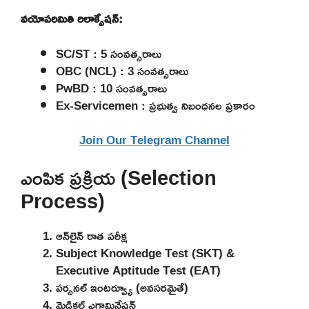
వయోపరిమితి రిలాక్సేషన్:
SC/ST : 5 సంవత్సరాలు
OBC (NCL) : 3 సంవత్సరాలు
PwBD : 10 సంవత్సరాలు
Ex-Servicemen : ప్రభుత్వ నిబంధనల ప్రకారం
Join Our Telegram Channel
ఎంపిక ప్రక్రియ (Selection
Process)
ఆన్‌లైన్ రాత పరీక్ష
Subject Knowledge Test (SKT) &
Executive Aptitude Test (EAT)
పర్సనల్ ఇంటర్వ్యూ (అవసరమైతే)
మెడికల్ ఎగ్జామినేషన్