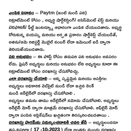
ఎంపిక విధానం
–
Paytm (ఇంటి నుండి పని)
రిక్రూట్‌మెంట్
కోసం
, అభ్యర్థి షార్ట్‌లిస్టింగ్/ అసెస్‌మెంట్ టెస్ట్ మరియు
టెలిఫోనిక్/ ఫీల్డ్ ఇంటర్వ్యూ ఆధారంగా ఎంపిక చేయబడతారు. అభ్యర్థి
కోరుకున్న వయస్సు మరియు అర్హత ప్రకారం షార్ట్‌లిస్ట్ చేయబడితే,
అతను/ఆమె రిజిస్టర్డ్ మొబైల్ నంబర్ లేదా ఇమెయిల్ ఐడి ద్వారా
తెలియజేయబడతారు.
పని అనుభవం
– ఈ పోస్ట్ కోసం తదుపరి పని అనుభవం అవసరం
లేదు. ఫ్రెషర్ అభ్యర్థులు మరియు అనుభవం లేని అభ్యర్థులు కూడా ఈ
రిక్రూట్‌మెంట్ కోసం దరఖాస్తు చేసుకోవచ్చు.
ఎలా దరఖాస్తు చేయాలి
– అన్ని స్పష్టమైన మరియు ఆసక్తిగల
అభ్యర్థులు అధికారిక వెబ్‌సైట్ నుండి లేదా ఇచ్చిన లింక్
నుండి ఆన్‌లైన్‌లో దరఖాస్తు చేసుకోవాలి .
అభ్యర్థులు తమను తాము ఆన్‌లైన్‌లో నమోదు చేసుకోవాలి. అభ్యర్థులు
ఆన్‌లైన్ మోడ్ ద్వారా మాత్రమే దరఖాస్తు చేసుకోవాలి.
ఆఫ్‌లైన్ మోడ్
ద్వారా పంపిన అప్లికేషన్‌లు ఖచ్చితంగా తిరస్కరించబడతాయి
.
దరఖాస్తు ఫారమ్‌ను సమర్పించడానికి చివరి తేదీ
– అభ్యర్థులందరూ
తప్పనిసరిగా (
17
-10-2023
) లేదా అంతకు ముందు దరఖాస్తు