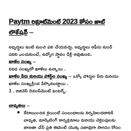
Paytm రిక్రూట్‌మెంట్ 2023
కోసం జాబ్
లొకేషన్
–
అభ్యర్థులు ఇంటి నుంచి పని చేయవచ్చు. అభ్యర్థులు ఆఫీసు నుండి
పనిని ఎంచుకుంటే, ఉద్యోగ స్థానం ఢిల్లీ అవుతుంది.
ఖాళీల సంఖ్య
–
వివిధ సంఖ్యలో ఖాళీలు ఉన్నాయి
.
ఖాళీల పేరు మరియు పోస్ట్‌ల సంఖ్య
– ఒక్కో పోస్టుల పేరు మరియు
ఖాళీల సంఖ్యక్రింద పేర్కొనబడ్డాయి
.
1
. బిజినెస్ డెవలప్‌మెంట్ ఇంటర్న్.
బాధ్యతలు
–
కేటాయించిన క్లయింట్ సంబంధాలను నిర్వహించడానికి
బాధ్యత. మార్కెటింగ్ కార్యక్రమాలు మరియు చెల్లింపులను
జాబితా చేసే ప్రతి ఈవెంట్ యొక్క సజావుగా సాగడం కోసం