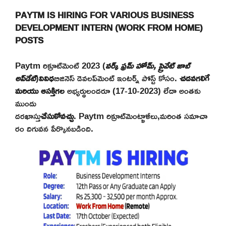
PAYTM IS HIRING FOR VARIOUS BUSINESS
DEVELOPMENT INTERN (WORK FROM HOME)
POSTS
Paytm
రిక్రూట్‌మెంట్ 2023 (
వర్క్ ఫ్రమ్ హోమ్, ప్రైవేట్ జాబ్
అప్‌డేట్
)
వివిధ
బిజినెస్ డెవలప్‌మెంట్ ఇంటర్న్ పోస్ట్ కోసం.
చదవగలిగే
మరియు ఆసక్తిగల
అభ్యర్థులందరూ (17-10-2023) లేదా అంతకు
ముందు
దరఖాస్తు
చేసుకోవచ్చు
.
Paytm
రిక్రూట్‌మెంట్ఖాళీలు,మరింత సమాచా
రం దిగువన పేర్కొనబడింది.