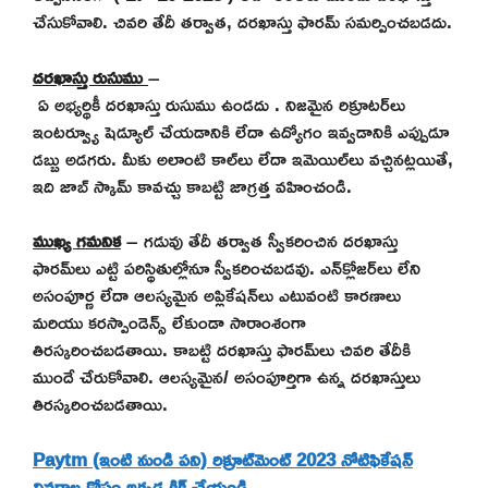
చేసుకోవాలి. చివరి తేదీ తర్వాత, దరఖాస్తు ఫారమ్ సమర్పించబడదు.
దరఖాస్తు రుసుము
–
ఏ అభ్యర్థికీ దరఖాస్తు రుసుము
ఉండదు
.
నిజమైన రిక్రూటర్‌లు
ఇంటర్వ్యూ షెడ్యూల్ చేయడానికి లేదా ఉద్యోగం ఇవ్వడానికి ఎప్పుడూ
డబ్బు అడగరు. మీకు అలాంటి కాల్‌లు లేదా ఇమెయిల్‌లు వచ్చినట్లయితే,
ఇది జాబ్ స్కామ్ కావచ్చు కాబట్టి జాగ్రత్త వహించండి.
ముఖ్య గమనిక
– గడువు తేదీ తర్వాత స్వీకరించిన దరఖాస్తు
ఫారమ్‌లు ఎట్టి పరిస్థితుల్లోనూ స్వీకరించబడవు. ఎన్‌క్లోజర్‌లు లేని
అసంపూర్ణ లేదా ఆలస్యమైన అప్లికేషన్‌లు ఎటువంటి కారణాలు
మరియు కరస్పాండెన్స్ లేకుండా సారాంశంగా
తిరస్కరించబడతాయి. కాబట్టి దరఖాస్తు ఫారమ్‌లు చివరి తేదీకి
ముందే చేరుకోవాలి. ఆలస్యమైన/ అసంపూర్తిగా ఉన్న దరఖాస్తులు
తిరస్కరించబడతాయి.
Paytm (ఇంటి నుండి పని) రిక్రూట్‌మెంట్ 2023 నోటిఫికేషన్
వివరాల కోసం ఇక్కడ క్లిక్ చేయండి