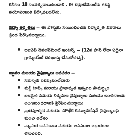
కనీసం
18
సంవత్సరాలుఉండాలి . ఈ రిక్రూట్‌మెంట్‌కు గరిష్ట
వయోపరిమితి పేర్కొనబడలేదు.
విద్యా అర్హతలు
– ఈ పోస్టుకు సంబంధించిన విద్యార్హత వివరాలు
క్రింద పేర్కొనబడ్డాయి.
బిజినెస్ డెవలప్‌మెంట్ ఇంటర్న్ – {12వ పాస్ లేదా ఏదైనా
గ్రాడ్యుయేట్ దరఖాస్తు చేసుకోవచ్చు}.
జ్ఞానం మరియు నైపుణ్యాలు అవసరం
–
సమస్యని పరిష్కరించేవాడు
మల్టీ టాస్క్ మరియు ప్రాధాన్యత ఇవ్వగల సామర్థ్యం
బలమైన సమయ నిర్వహణ నైపుణ్యాలు మరియు అంచనాలను
అధిగమించడానికి ప్రేరేపించబడ్డాయి
వ్రాతపూర్వక మరియు మౌఖిక కమ్యూనికేషన్ నైపుణ్యాలపై
మంచి ఆదేశం
వ్యాపార అవసరాలు మరియు అవసరాల ఆధారంగా
అనువైనది.