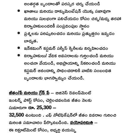
అంతర్గత బృందాలతో పరస్పర చర్య చేయండి
ఖాతాలు మరియు డాక్యుమెంటేషన్ యొక్క సజావుగా
మరియు సులభంగా పనిచేయడం కోసం చిన్న/మధ్య తరహా
నిర్వాహకులందరికీ సంప్రదింపుల స్థానం
ప్రశ్నలను పరిష్కరించడం మరియు ప్రత్యుత్తరం ఇవ్వడం
బాధ్యత.
ఇన్‌కమింగ్ కస్టమర్ సర్వీస్ క్వెరీలను నిర్వహించడం
నిర్వాహకులు/ వేదిక అవసరాలను గుర్తించండి మరియు
అంచనా వేయండి, అభిప్రాయాన్ని సేకరించండి మరియు
కస్టమర్ ఆనందాన్ని సాధించడానికి వాటిని సంబంధిత
బృందాలకు భాగస్వామ్యం చేయండి.
జీతం/పే మరియు గ్రేడ్ పే
– బిజినెస్ డెవలప్‌మెంట్
ఇంటర్న్ పోస్ట్ కోసం, చెల్లించవలసిన జీతం నెలకు
సుమారుగా
రూ.
25,300 –
32,500
ఉంటుంది . ఎఫ్ నోటిఫికేషన్‌లో జీతం వివరాల గురించి
మరింత సమాచారం పేర్కొనబడింది.
వయోపరిమితి
–
ఈ రిక్రూట్‌మెంట్ కోసం, అభ్యర్థి వయస్సు