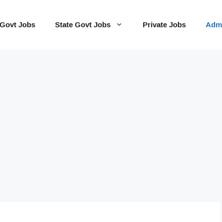
 Govt Jobs
State Govt Jobs
Private Jobs
Admi