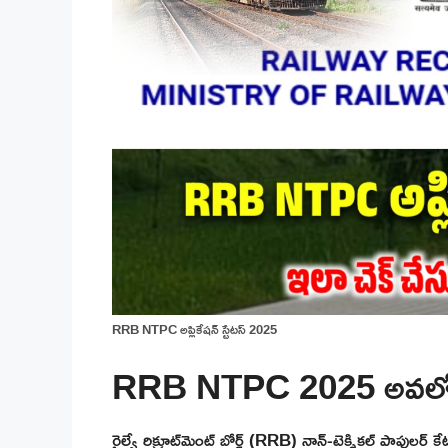
RRB NTPC అప్లికేషన్ స్టేటస్ 2025
RRB NTPC 2025 అవల
రైల్వే రిక్రూట్‌మెంట్ బోర్డ్ (RRB) నాన్-టెక్నికల్ పాపులర్