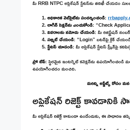
మీ RRB NTPC అప్లికేషన్ స్టేటస్‌ను తనిఖీ చేయడం సులభమై
అధికారిక వెబ్‌సైట్‌ను సందర్శించండి
:
rrbapply.
లాగిన్ సెక్షన్‌ను ఎంచుకోండి
: “Check Applicatio
వివరాలను నమోదు చేయండి
: మీ రిజిస్ట్రేషన్ న
సబ్మిట్ చేయండి
: “Login” బటన్‌పై క్లిక్ చేయండ
స్టేటస్ చూడండి
: మీ అప్లికేషన్ స్టేటస్ స్క్రీన్‌పై 
ప్రో టిప్
: స్థిరమైన ఇంటర్నెట్ కనెక్షన్‌ను ఉపయోగించం
ఉపయోగించడం మంచిది.
మరిన్ని అప్డేట్స్ కోసం మ
అప్లికేషన్ రిజెక్ట్ కావడానిక
మీ అప్లికేషన్ రిజెక్ట్ కాకుండా ఉండేందుకు, ఈ సాధారణ తప