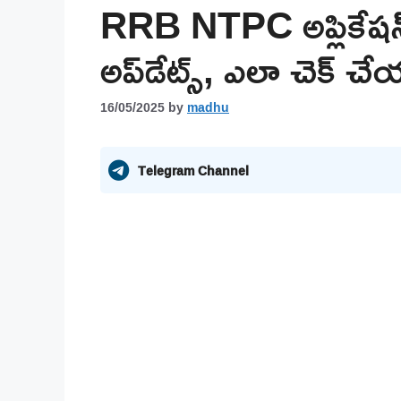
RRB NTPC అప్లికేషన్
అప్‌డేట్స్, ఎలా చెక్ 
16/05/2025
by
madhu
Telegram Channel