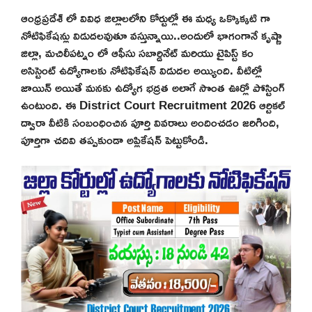
ఆంధ్రప్రదేశ్ లో వివిధ జిల్లాలలోని కోర్టుల్లో ఈ మధ్య ఒక్కొక్కటి గా
నోటిఫికేషన్లు విడుదలవుతూ వస్తున్నాయి..అందులో భాగంగానే కృష్ణా
జిల్లా, మచిలీపట్నం లో ఆఫీసు సబార్డినేట్ మరియు టైపిస్ట్ కం
అసిస్టెంట్ ఉద్యోగాలకు నోటిఫికేషన్ విడుదల అయ్యింది. వీటిల్లో
జాయిన్ అయితే మనకు ఉద్యోగ భద్రత అలాగే సొంత ఊర్లో పోస్టింగ్
ఉంటుంది. ఈ District Court Recruitment 2026 ఆర్టికల్
ద్వారా వీటికి సంబంధించిన పూర్తి వివరాలు అందించడం జరిగింది,
పూర్తిగా చదివి తప్పకుండా అప్లికేషన్ పెట్టుకోండి.