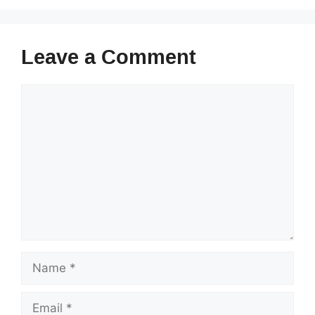
Leave a Comment
Comment
Name
Email