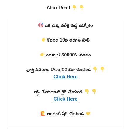
Also Read
ఒక చిన్న పరీక్ష పెట్టి ఉద్యోగం
కేవలం 10వ తరగతి పాస్
నెలకు :₹30000/- వేతనం
పూర్తి వివరాలు కోసం వీడియో చూడండి
Click Here
అప్లై చేయడానికి క్లిక్ చేయండి
Click Here
అందరికీ షేర్ చేయండి