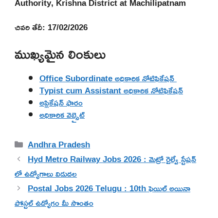
Authority, Krishna District at Machilipatnam
చివరి తేదీ: 17/02/2026
ముఖ్యమైన లింకులు
Office Subordinate అధికారిక నోటిఫికేషన్
Typist cum Assistant అధికారిక నోటిఫికేషన్
అప్లికేషన్ ఫారం
అధికారిక వెబ్సైట్
Categories
Andhra Pradesh
Hyd Metro Railway Jobs 2026 : మెట్రో రైల్వే స్టేషన్
లో ఉద్యోగాలు విడుదల
Postal Jobs 2026 Telugu : 10th ఫెయిల్ అయినా
పోస్టల్ ఉద్యోగం మీ సొంతం