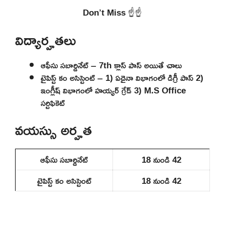
Don’t Miss ☝️☝️
విద్యార్హతలు
ఆఫీసు సబార్డినేట్ – 7th క్లాస్ పాస్ అయితే చాలు
టైపిస్ట్ కం అసిస్టెంట్ – 1) ఏదైనా విభాగంలో డిగ్రీ పాస్ 2)
ఇంగ్లీష్ విభాగంలో హయ్యర్ గ్రేడ్ 3) M.S Office
సర్టిఫికెట్
వయస్సు అర్హత
ఆఫీసు సబార్డినేట్
18 నుండి 42
టైపిస్ట్ కం అసిస్టెంట్
18 నుండి 42